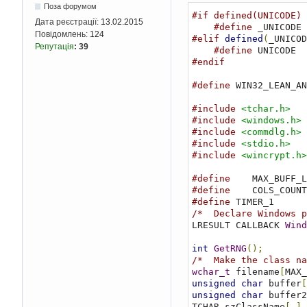
Поза форумом
#if defined(UNICODE) 
Дата реєстрації:
13.02.2015
#define
Повідомлень:
124
#elif
defined
(
_UNICOD
Репутація
:
39
#define
#endif
#define
 WIN32_LEAN_AN
#include
<tchar.h>
#include
<windows.h>
#include
<commdlg.h>
#include
<stdio.h>
#include
<wincrypt.h>
#define
    MAX_BUFF_L
#define
    COLS_COUNT
#define
 TIMER_1      
/*  Declare Windows p
LRESULT CALLBACK 
Wind
int
GetRNG
();
/*  Make the class na
wchar_t
 filename
[
MAX_
unsigned
char
 buffer
[
unsigned
char
 buffer2
TCHAR szClassName
[
]