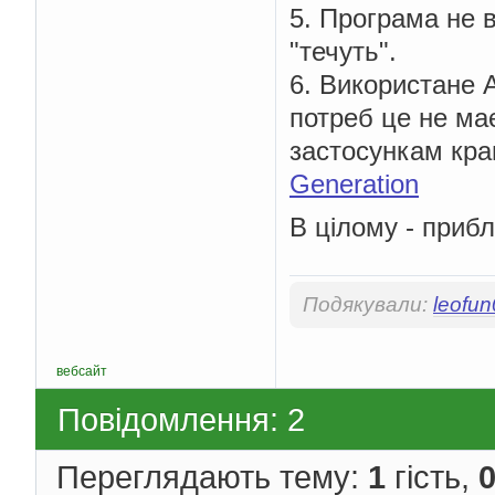
    wincl
.
lpszMenuNam
5. Програма не в
    wincl
.
cbClsExtra 
"течуть".
*/
    wincl
.
cbWndExtra 
6. Використане A
/* Use Windows's 
    wincl
.
hbrBackgrou
потреб це не ма
/* Register the w
застосункам кр
if
(!
RegisterClas
Generation
return
0
;
/* The class is r
В цілому - прибл
    hwnd 
=
CreateWind
0
,
           szClassNa
           szClassNa
Подякували:
leofu
           WS_O
           CW_USED
           CW_USED
544
,
вебсайт
375
,
           HWND_DES
Повідомлення: 2
           NULL
,
           hThisIn
           NULL
Переглядають тему:
1
гість,
);