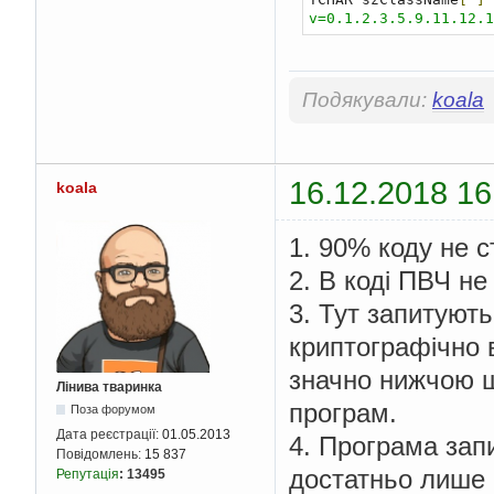
v=0,1,2,3,5,9,11,12,1
static
 HCRYPTPROV hCr
int
 indexOf
(
unsigned
Подякували:
koala
int
 WINAPI 
WinMain
(
H
16.12.2018 16
koala
{
    HWND hwnd
;
1. 90% коду не с
    MSG messages
;
    WNDCLASSEX wincl
;
2. В коді ПВЧ не
/* The Window str
3. Тут запитуют
    wincl
.
hInstance 
=
    wincl
.
lpszClassNa
криптографічно в
    wincl
.
lpfnWndProc
значно нижчою ш
    wincl
.
style 
=
 CS_
Лінива тваринка
    wincl
.
cbSize 
=
si
програм.
Поза форумом
/* Use default ic
Дата реєстрації:
01.05.2013
4. Програма запи
    wincl
.
hIcon 
=
Loa
Повідомлень:
15 837
    wincl
.
hIconSm 
=
L
достатньо лише 
Репутація
:
13495
    wincl
.
hCursor 
=
L