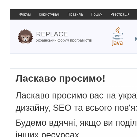
Форум
Користувачі
Правила
Пошук
Реєстрація
REPLACE
Український форум програмістів
Ласкаво просимо!
Ласкаво просимо вас на укр
дизайну, SEO та всього пов'я
Будемо вдячні, якщо ви поді
інших ресурсах.