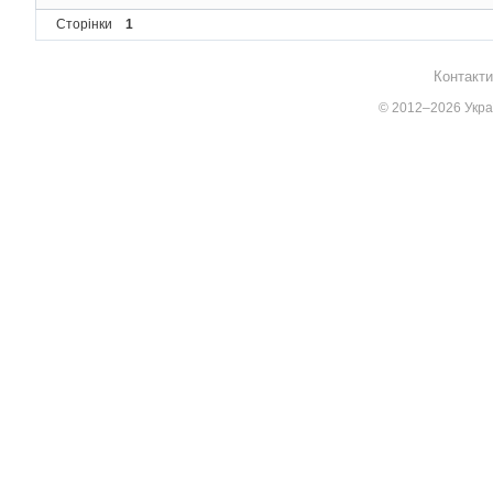
/* Make the windo
Сторінки
1
ShowWindow
(
hwnd
,
Контакти
/* Run the messag
while
(
GetMessage
© 2012–2026 Украї
{
/* Translate 
TranslateMess
/* Send messa
DispatchMessa
}
/* The program re
return
 messages
.
w
}
/*  This function is 
LRESULT CALLBACK 
Wind
lParam
)
{
static
int
 cxChar
    PAINTSTRUCT ps
;
    HDC hdc
;
    TEXTMETRIC tm
;