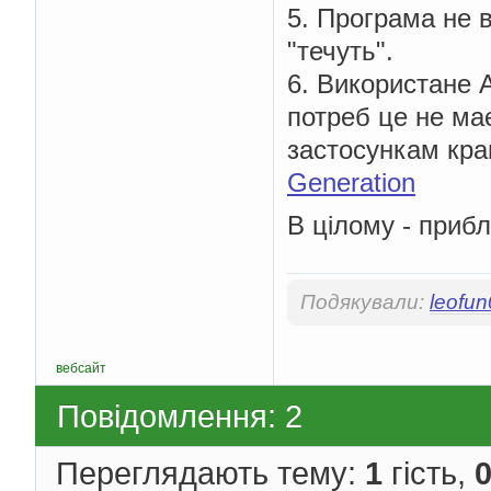
    wincl
.
lpszMenuNam
5. Програма не в
    wincl
.
cbClsExtra 
"течуть".
*/
    wincl
.
cbWndExtra 
6. Використане A
/* Use Windows's 
    wincl
.
hbrBackgrou
потреб це не ма
/* Register the w
застосункам кр
if
(!
RegisterClas
Generation
return
0
;
/* The class is r
В цілому - прибл
    hwnd 
=
CreateWind
0
,
           szClassNa
           szClassNa
Подякували:
leofu
           WS_O
           CW_USED
           CW_USED
544
,
вебсайт
375
,
           HWND_DES
Повідомлення: 2
           NULL
,
           hThisIn
           NULL
Переглядають тему:
1
гість,
);