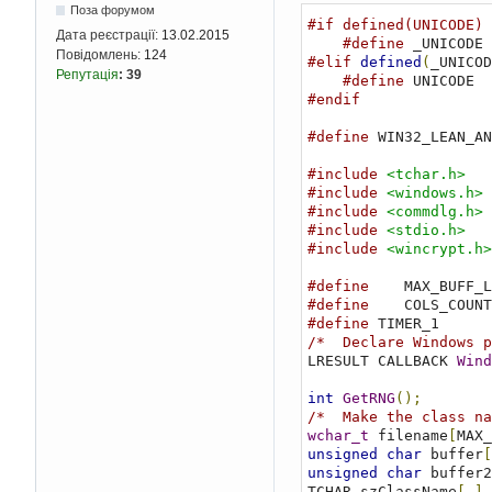
Поза форумом
#if defined(UNICODE) 
Дата реєстрації:
13.02.2015
#define
Повідомлень:
124
#elif
defined
(
_UNICOD
Репутація
:
39
#define
#endif
#define
 WIN32_LEAN_AN
#include
<tchar.h>
#include
<windows.h>
#include
<commdlg.h>
#include
<stdio.h>
#include
<wincrypt.h>
#define
    MAX_BUFF_L
#define
    COLS_COUNT
#define
 TIMER_1      
/*  Declare Windows p
LRESULT CALLBACK 
Wind
int
GetRNG
();
/*  Make the class na
wchar_t
 filename
[
MAX_
unsigned
char
 buffer
[
unsigned
char
 buffer2
TCHAR szClassName
[
]