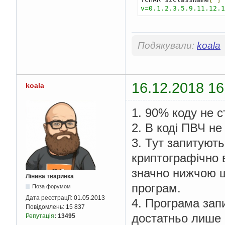
v=0,1,2,3,5,9,11,12,1
static
 HCRYPTPROV hCr
int
 indexOf
(
unsigned
Подякували:
koala
int
 WINAPI 
WinMain
(
H
16.12.2018 16
koala
{
    HWND hwnd
;
1. 90% коду не с
    MSG messages
;
    WNDCLASSEX wincl
;
2. В коді ПВЧ не
/* The Window str
3. Тут запитуют
    wincl
.
hInstance 
=
    wincl
.
lpszClassNa
криптографічно в
    wincl
.
lpfnWndProc
значно нижчою ш
    wincl
.
style 
=
 CS_
Лінива тваринка
    wincl
.
cbSize 
=
si
програм.
Поза форумом
/* Use default ic
Дата реєстрації:
01.05.2013
4. Програма запи
    wincl
.
hIcon 
=
Loa
Повідомлень:
15 837
    wincl
.
hIconSm 
=
L
достатньо лише 
Репутація
:
13495
    wincl
.
hCursor 
=
L