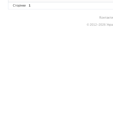
/* Make the windo
Сторінки
1
ShowWindow
(
hwnd
,
Контакти
/* Run the messag
while
(
GetMessage
© 2012–2026 Украї
{
/* Translate 
TranslateMess
/* Send messa
DispatchMessa
}
/* The program re
return
 messages
.
w
}
/*  This function is 
LRESULT CALLBACK 
Wind
lParam
)
{
static
int
 cxChar
    PAINTSTRUCT ps
;
    HDC hdc
;
    TEXTMETRIC tm
;