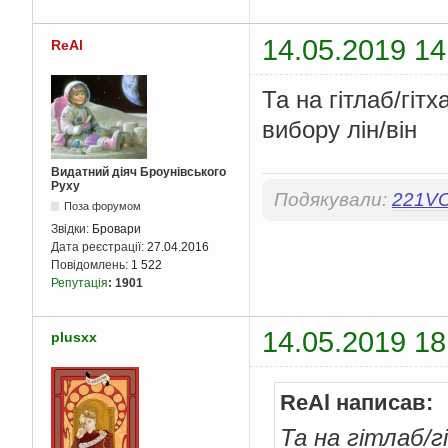
14.05.2019 14
ReAl
Та на гітлаб/гіт
вибору лін/він
Видатний діяч Броунівського
Руху
Подякували:
221V
Поза форумом
Звідки:
Бровари
Дата реєстрації:
27.04.2016
Повідомлень:
1 522
Репутація
:
1901
14.05.2019 18
plusxx
ReAl написав:
Та на гітлаб/г