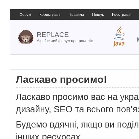
Форум
Користувачі
Правила
Пошук
Реєстрація
REPLACE
Український форум програмістів
Ласкаво просимо!
Ласкаво просимо вас на укр
дизайну, SEO та всього пов'я
Будемо вдячні, якщо ви поді
інших ресурсах.