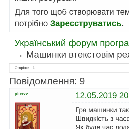
Для того щоб створювати те
потрібно
Зареєструватись
.
Український форум програ
→
Машинки втекстовім реж
Сторінки
1
Повідомлення: 9
12.05.2019 20
plusxx
Гра машинки така
Швидкість з час
Як буде час дод