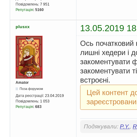
Повідомлень:
7 951
Репутація
:
5160
13.05.2019 18
plusxx
Ось початковий 
лишні хедери і д
закоментувати фу
закоментувати ті
встроєні.
Amator
Поза форумом
Цей контент д
Дата реєстрації:
23.04.2019
зареєстровани
Повідомлень:
1 053
Репутація
:
683
Подякували:
P.Y.
,
R