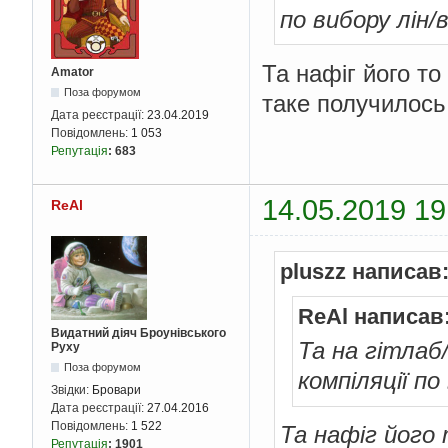
по вибору лін/в
Та нафіг його т
Amator
Поза форумом
таке получилось
Дата реєстрації:
23.04.2019
Повідомлень:
1 053
Репутація
:
683
14.05.2019 19
ReAl
pluszz написав
ReAl написав
Видатний діяч Броунівського
Та на гітлаб
Руху
Поза форумом
компіляції по
Звідки:
Бровари
Дата реєстрації:
27.04.2016
Повідомлень:
1 522
Та нафіг його
Репутація
:
1901