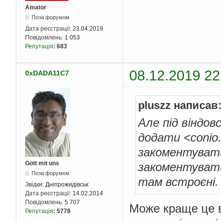
Amator
Поза форумом
Дата реєстрації:
23.04.2019
Повідомлень:
1 053
Репутація
:
683
08.12.2019 22
0xDADA11C7
pluszz написав
Але під віндо
додати <conio
закоментувати 
Gott mit uns
закоментувати 
Поза форумом
там встроєні.
Звідки:
Дніпрожидівськ
Дата реєстрації:
14.02.2014
Повідомлень:
5 707
Може краще це в
Репутація
:
5778