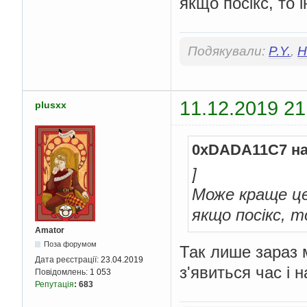
якщо посікс, то 
Подякували:
P.Y.
,
H
11.12.2019 21
plusxx
0xDADA11C7 на
]
Може краще це 
якщо посікс, 
Amator
Поза форумом
Так лише зараз 
Дата реєстрації:
23.04.2019
з'явиться час і 
Повідомлень:
1 053
Репутація
:
683