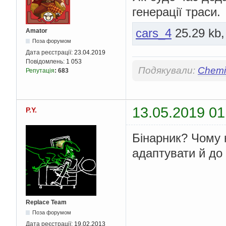
генерації траси.
cars_4
25.29 kb,
Amator
Поза форумом
Дата реєстрації:
23.04.2019
Повідомлень:
1 053
Подякували:
Chemis
Репутація
:
683
13.05.2019 01
P.Y.
Бінарник? Чому 
адаптувати й до
Replace Team
Поза форумом
Дата реєстрації:
19.02.2013