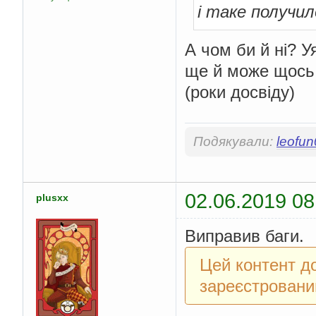
і таке получил
А чом би й ні? У
ще й може щось
(роки досвіду)
Подякували:
leofu
02.06.2019 08
plusxx
Виправив баги.
Цей контент д
зареєстровани