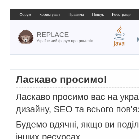
Форум
Користувачі
Правила
Пошук
Реєстрація
REPLACE
Український форум програмістів
Ласкаво просимо!
Ласкаво просимо вас на укр
дизайну, SEO та всього пов'я
Будемо вдячні, якщо ви поді
інших ресурсах.