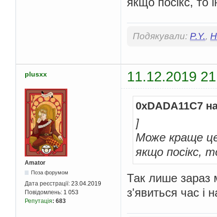
якщо посікс, то 
Подякували:
P.Y.
,
H
11.12.2019 21
plusxx
0xDADA11C7 на
]
Може краще це 
якщо посікс, 
Amator
Поза форумом
Так лише зараз 
Дата реєстрації:
23.04.2019
з'явиться час і 
Повідомлень:
1 053
Репутація
:
683