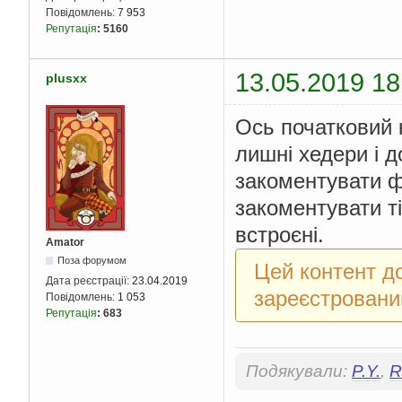
Повідомлень:
7 953
Репутація
:
5160
13.05.2019 18
plusxx
Ось початковий 
лишні хедери і д
закоментувати фу
закоментувати ті
встроєні.
Amator
Поза форумом
Цей контент д
Дата реєстрації:
23.04.2019
зареєстровани
Повідомлень:
1 053
Репутація
:
683
Подякували:
P.Y.
,
R