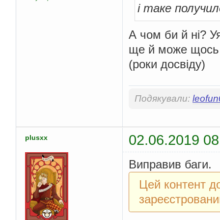
і таке получил
А чом би й ні? У
ще й може щось
(роки досвіду)
Подякували:
leofu
02.06.2019 08
plusxx
Виправив баги.
Цей контент д
зареєстровани