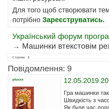
Для того щоб створювати те
потрібно
Зареєструватись
.
Український форум програ
→
Машинки втекстовім реж
Сторінки
1
Повідомлення: 9
12.05.2019 20
plusxx
Гра машинки така
Швидкість з час
Як буде час дод