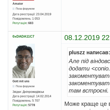
Amator
Поза форумом
Дата реєстрації:
23.04.2019
Повідомлень:
1 053
Репутація
:
683
08.12.2019 22
0xDADA11C7
pluszz написав
Але під віндо
додати <conio
закоментувати 
Gott mit uns
закоментувати 
Поза форумом
там встроєні.
Звідки:
Дніпрожидівськ
Дата реєстрації:
14.02.2014
Повідомлень:
5 707
Може краще це в
Репутація
:
5778