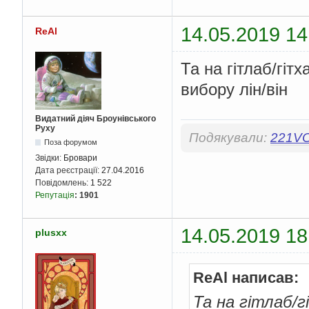
14.05.2019 14
ReAl
Та на гітлаб/гіт
вибору лін/він
Видатний діяч Броунівського
Руху
Подякували:
221V
Поза форумом
Звідки:
Бровари
Дата реєстрації:
27.04.2016
Повідомлень:
1 522
Репутація
:
1901
14.05.2019 18
plusxx
ReAl написав:
Та на гітлаб/г