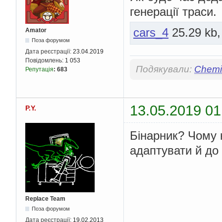
генерації траси.
cars_4
25.29 kb,
Amator
Поза форумом
Дата реєстрації:
23.04.2019
Повідомлень:
1 053
Подякували:
Chemis
Репутація
:
683
13.05.2019 01
P.Y.
Бінарник? Чому 
адаптувати й до
Replace Team
Поза форумом
Дата реєстрації:
19.02.2013