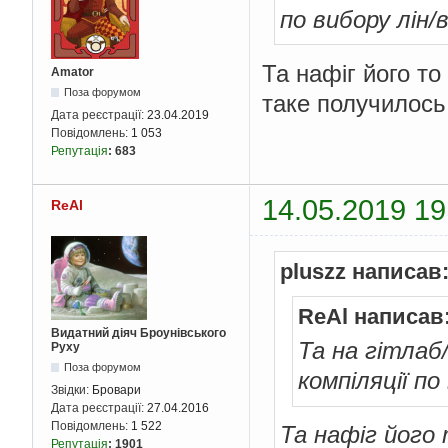
по вибору лін/в
Та нафіг його т
Amator
Поза форумом
таке получилось
Дата реєстрації:
23.04.2019
Повідомлень:
1 053
Репутація
:
683
14.05.2019 19
ReAl
pluszz написав
ReAl написав
Видатний діяч Броунівського
Та на гітлаб
Руху
Поза форумом
компіляції по
Звідки:
Бровари
Дата реєстрації:
27.04.2016
Повідомлень:
1 522
Та нафіг його
Репутація
:
1901