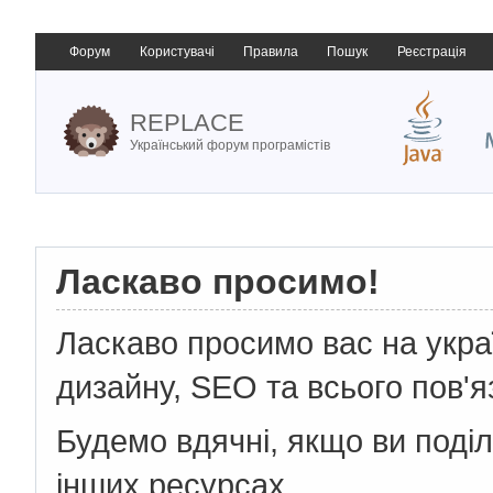
Форум
Користувачі
Правила
Пошук
Реєстрація
REPLACE
Український форум програмістів
Ласкаво просимо!
Ласкаво просимо вас на укр
дизайну, SEO та всього пов'я
Будемо вдячні, якщо ви поді
інших ресурсах.