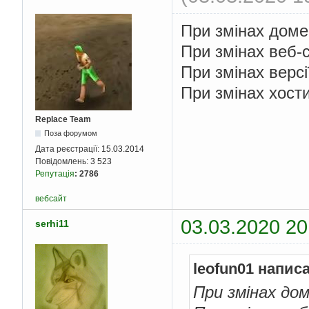
При змінах домен
При змінах веб-с
При змінах версі
При змінах хостин
Replace Team
Поза форумом
Дата реєстрації:
15.03.2014
Повідомлень:
3 523
Репутація
:
2786
вебсайт
03.03.2020 20
serhi11
leofun01 напис
При змінах дом