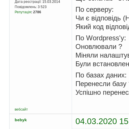
Дата реєстрації:
15.03.2014
Повідомлень:
3 523
По серверу:
Репутація
:
2786
Чи є відповідь (
Який код відпові
По Wordpress'у:
Оновлювали ?
Міняли налашту
Були встановлені 
По базах даних:
Перенесли базу 
Успішно перенес
вебсайт
04.03.2020 15
bebyk