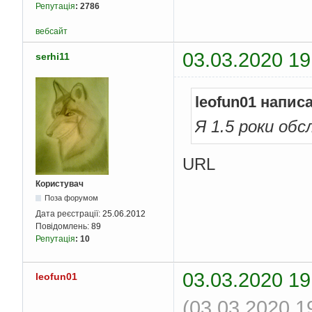
Репутація
:
2786
вебсайт
03.03.2020 19
serhi11
leofun01 напис
Я 1.5 роки об
URL
Користувач
Поза форумом
Дата реєстрації:
25.06.2012
Повідомлень:
89
Репутація
:
10
03.03.2020 19
leofun01
(03.03.2020 1