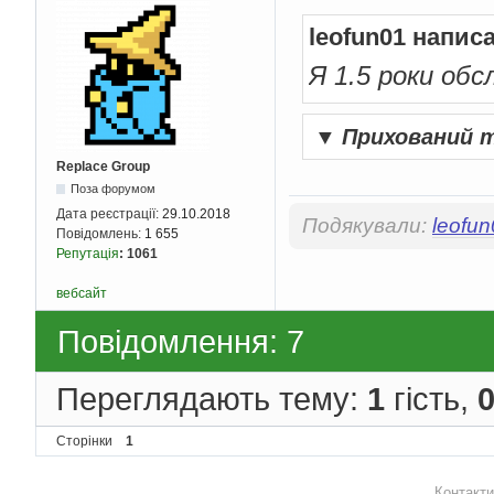
leofun01 напис
Я 1.5 роки об
▼
Прихований 
Replace Group
Поза форумом
Дата реєстрації:
29.10.2018
Подякували:
leofu
Повідомлень:
1 655
Репутація
:
1061
вебсайт
Повідомлення: 7
Переглядають тему:
1
гість,
Сторінки
1
Контакти