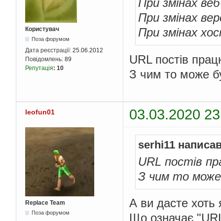
При змінах веб
При змінах вер
Користувач
При змінах хос
Поза форумом
Дата реєстрації:
25.06.2012
URL постів прац
Повідомлень:
89
Репутація
:
10
З чим то може б
03.03.2020 23
leofun01
serhi11 написав
URL постів пр
З чим то може
А ви дасте хоть 
Replace Team
Поза форумом
Що означає "URL