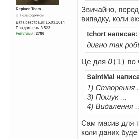
Звичайно, пере
Replace Team
Поза форумом
випадку, коли ек
Дата реєстрації:
15.03.2014
Повідомлень:
3 523
tchort написав:
Репутація
:
2786
дивно так роб
O
(1)
Це для
по 
SaintMal напис
1) Створення .
3) Пошук ...
4) Видалення ..
Сам масив для т
коли даних буде 