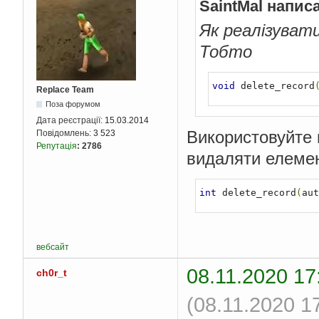
SaintMal напис
Як реалізуват
Тобто
void
 delete_record
Replace Team
Поза форумом
Дата реєстрації:
15.03.2014
Використовуйте 
Повідомлень:
3 523
Репутація
:
2786
видаляти елеме
int
 delete_record
(
aut
вебсайт
08.11.2020 17
ch0r_t
(08.11.2020 1