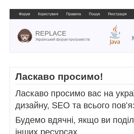
Форум
Користувачі
Правила
Пошук
Реєстрація
REPLACE
Український форум програмістів
Ласкаво просимо!
Ласкаво просимо вас на укр
дизайну, SEO та всього пов'я
Будемо вдячні, якщо ви поді
інших ресурсах.