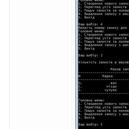
}
}
if
(
ni
==
0
)
        printf
(
"Немає
else
    printf
(
"---------
    printf
(
"\n"
);
}