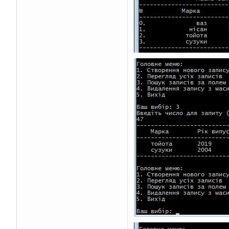
}
void
 find_record
(
avto
{
    printf
(
"Введіть ч
int
 request
;
    scanf
(
"%d"
,
 reque
int
 i
;
int
 ni
=
0
;
for
(
i
=
0
;
 i
<
n
;
 i
+
{
if
(
tmp
[
i
].
hor
{
if
(
ni
==
0
)
{
                pr
                pr
                pr
                pr
                ni
++;
}
else
{
                pr
                ni
++;
}