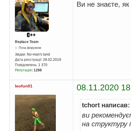
Ви не знаєте, я
Replace Team
Поза форумом
Звідки:
No-man's land
Дата реєстрації:
28.02.2019
Повідомлень:
1 370
Репутація
:
1288
08.11.2020 18
leofun01
tchort написав:
ви рекомендуєт
на структуру п