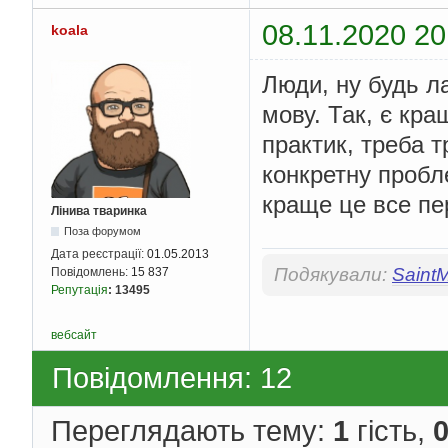
08.11.2020 20
koala
Люди, ну будь ла
мову. Так, є кра
практик, треба т
конкретну пробл
краще це все пе
Лінива тваринка
Поза форумом
Дата реєстрації:
01.05.2013
Подякували:
Saint
Повідомлень:
15 837
Репутація
:
13495
вебсайт
Повідомлення: 12
Переглядають тему:
1
гість,