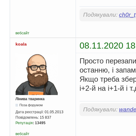
Подякували:
ch0r_t
вебсайт
08.11.2020 18
koala
Просто перезапис
останню, і запам
Якщо треба збере
i+2-й на i+1-й і т.
Лінива тваринка
Поза форумом
Подякували:
wande
Дата реєстрації:
01.05.2013
Повідомлень:
15 837
Репутація
:
13495
вебсайт