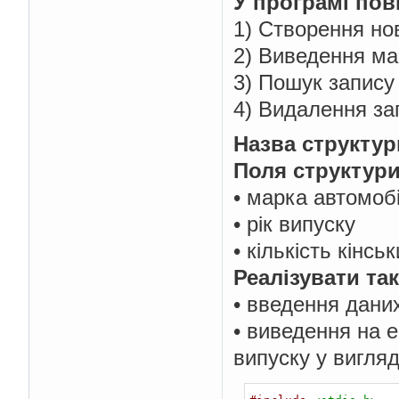
У програмі пов
1) Створення но
2) Виведення мас
3) Пошук запису 
4) Видалення зап
Назва структур
Поля структури
• марка автомоб
• рік випуску
• кількість кінсь
Реалізувати такі
• введення даних
• виведення на е
випуску у вигляд