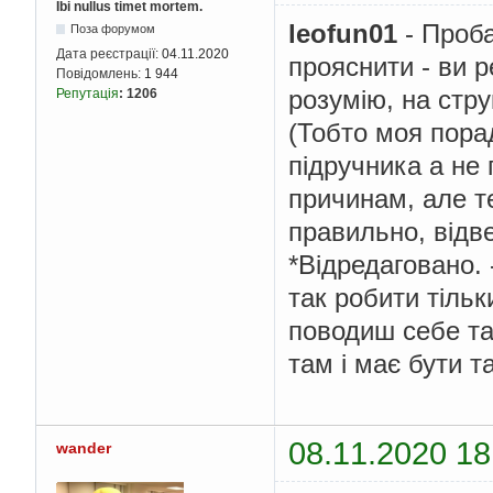
Ibi nullus timet mortem.
leofun01
- Проба
Поза форумом
Дата реєстрації:
04.11.2020
прояснити - ви 
Повідомлень:
1 944
розумію, на стру
Репутація
:
1206
(Тобто моя порад
підручника а не
причинам, але т
правильно, відве
*Відредаговано. 
так робити тільк
поводиш себе так
там і має бути та
08.11.2020 18
wander