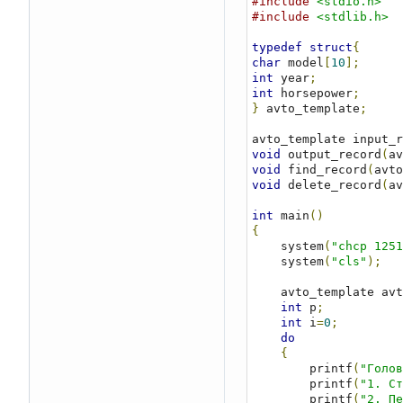
#include
<stdio.h>
#include
<stdlib.h>
typedef
struct
{
char
 model
[
10
];
int
 year
;
int
 horsepower
;
}
 avto_template
;
avto_template input_r
void
 output_record
(
av
void
 find_record
(
avto
void
 delete_record
(
av
int
 main
()
{
    system
(
"chcp 1251
    system
(
"cls"
);
    avto_template av
int
 p
;
int
 i
=
0
;
do
{
        printf
(
"Голов
        printf
(
"1. Ст
        printf
(
"2. Пе