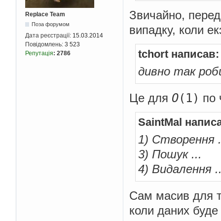
Звичайно, пере
Replace Team
Поза форумом
випадку, коли ек
Дата реєстрації:
15.03.2014
Повідомлень:
3 523
tchort написав:
Репутація
:
2786
дивно так роб
O
(1)
Це для
по 
SaintMal напис
1) Створення .
3) Пошук ...
4) Видалення ..
Сам масив для т
коли даних буде 