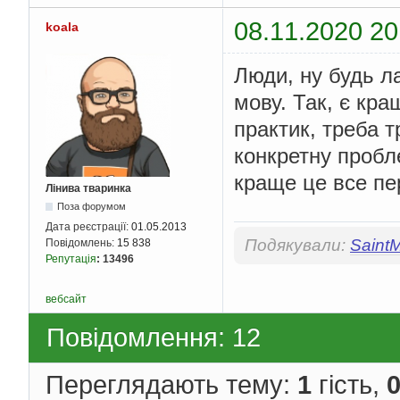
08.11.2020 20
koala
Люди, ну будь ла
мову. Так, є кра
практик, треба т
конкретну пробл
краще це все пе
Лінива тваринка
Поза форумом
Дата реєстрації:
01.05.2013
Подякували:
Saint
Повідомлень:
15 838
Репутація
:
13496
вебсайт
Повідомлення: 12
Переглядають тему:
1
гість,