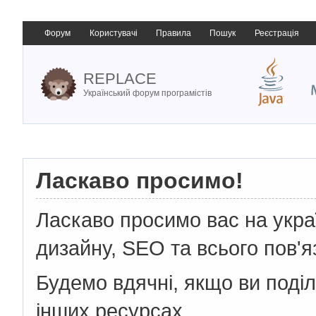
Форум
Користувачі
Правила
Пошук
Реєстрація
REPLACE
Український форум програмістів
Ласкаво просимо!
Ласкаво просимо вас на укр
дизайну, SEO та всього пов'я
Будемо вдячні, якщо ви поді
інших ресурсах.