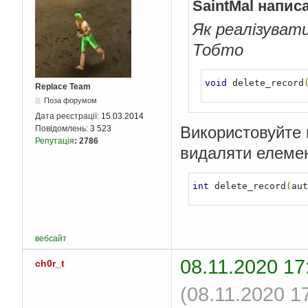
SaintMal напис
Як реалізуват
Тобто
void
 delete_record
Replace Team
Поза форумом
Дата реєстрації:
15.03.2014
Використовуйте 
Повідомлень:
3 523
Репутація
:
2786
видаляти елеме
int
 delete_record
(
aut
вебсайт
08.11.2020 17
ch0r_t
(08.11.2020 1