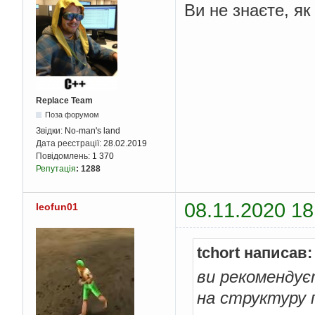
Ви не знаєте, я
Replace Team
Поза форумом
Звідки:
No-man's land
Дата реєстрації:
28.02.2019
Повідомлень:
1 370
Репутація
:
1288
08.11.2020 18
leofun01
tchort написав:
ви рекомендуєт
на структуру п