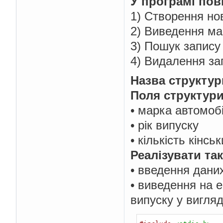
У програмі пов
1) Створення но
2) Виведення мас
3) Пошук запису 
4) Видалення зап
Назва структур
Поля структури
• марка автомоб
• рік випуску
• кількість кінсь
Реалізувати такі
• введення даних
• виведення на е
випуску у вигляд