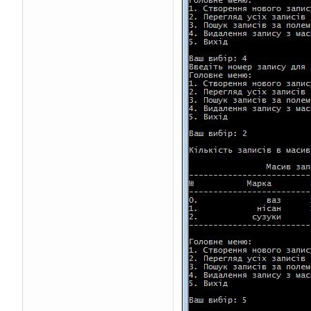
}
}
if
(
ni
==
0
)
        printf
(
"Немає
else
    printf
(
"---------
    printf
(
"\n"
);
}