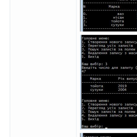
}
void
 find_record
(
avto
{
    printf
(
"Введіть ч
int
 request
;
    scanf
(
"%d"
,
 reque
int
 i
;
int
 ni
=
0
;
for
(
i
=
0
;
 i
<
n
;
 i
+
{
if
(
tmp
[
i
].
hor
{
if
(
ni
==
0
)
{
                pr
                pr
                pr
                pr
                ni
++;
}
else
{
                pr
                ni
++;
}