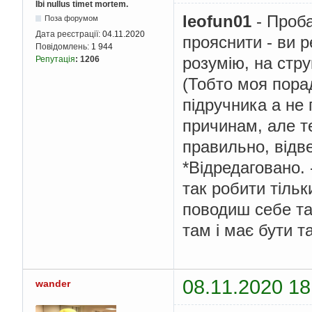
Ibi nullus timet mortem.
leofun01
- Проба
Поза форумом
Дата реєстрації:
04.11.2020
прояснити - ви 
Повідомлень:
1 944
розумію, на стру
Репутація
:
1206
(Тобто моя порад
підручника а не
причинам, але т
правильно, відве
*Відредаговано. 
так робити тільк
поводиш себе так
там і має бути та
08.11.2020 18
wander