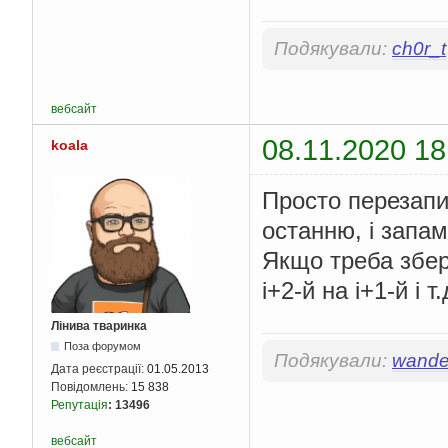
Подякували:
ch0r_t
вебсайт
08.11.2020 18
koala
Просто перезапис
останню, і запам
Якщо треба збере
i+2-й на i+1-й і т.
Лінива тваринка
Поза форумом
Подякували:
wande
Дата реєстрації:
01.05.2013
Повідомлень:
15 838
Репутація
:
13496
вебсайт