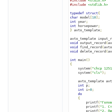
#include
<stdio.h>
#include
<stdlib.h>
typedef
struct
{
char
 model
[
10
];
int
 year
;
int
 horsepower
;
}
 avto_template
;
avto_template input_r
void
 output_record
(
av
void
 find_record
(
avto
void
 delete_record
(
av
int
 main
()
{
    system
(
"chcp 1251
    system
(
"cls"
);
    avto_template av
int
 p
;
int
 i
=
0
;
do
{
        printf
(
"Голов
        printf
(
"1. Ст
        printf
(
"2. Пе