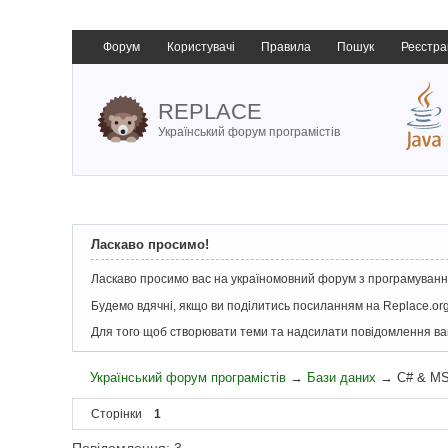
Форум
Користувачі
Правила
Пошук
Реєстра
REPLACE
Український форум програмістів
Ласкаво просимо!
Ласкаво просимо вас на україномовний форум з програмування
Будемо вдячні, якщо ви поділитись посиланням на Replace.org
Для того щоб створювати теми та надсилати повідомлення в
Український форум програмістів
→
Бази даних
→
C# & MS
Сторінки
1