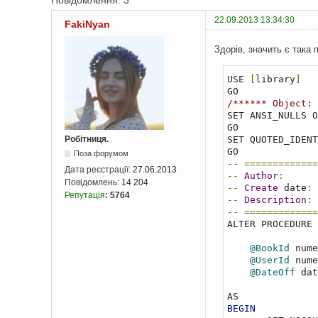
Повідомлення: 3
22.09.2013 13:34:30
FakiNyan
Здорів, значить є така 
USE 
[
library
]
/****** Object: 
SET ANSI_NULLS O
GO

SET QUOTED_IDENT
Робітниця.
Поза форумом
--
=============
Дата реєстрації:
27.06.2013
--
Author
:
Повідомлень:
14 204
--
Create
 date
:
Репутація
:
5764
--
Description
:
--
=============
ALTER PROCEDURE 
@BookId
 nume
@UserId
 nume
@DateOff
 dat
BEGIN