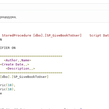
процедурка,
 StoredProcedure [dbo].[SP_GiveBookToUser]    Script Dat
N

IFIER ON

================================
<
Author
,,
Name
>
<
Create
Date
,,>
<
Description
,,>
================================
[
dbo
].[
SP_GiveBookToUser
]
ric
(
18
),
ric
(
18
),
e
