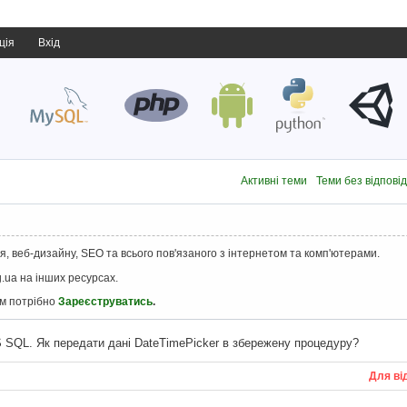
ція
Вхід
Активні теми
Теми без відпові
, веб-дизайну, SEO та всього пов'язаного з інтернетом та комп'ютерами.
.ua на інших ресурсах.
ам потрібно
Зареєструватись
.
 SQL. Як передати дані DateTimePicker в збережену процедуру?
Для ві