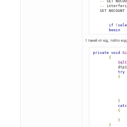
--
 SET NOCOU
--
 interferi
    SET NOCOUNT
if
(
sele
begin
        insert 
i
        values

І такий от кід, тобто код
(
@BookId
        update 
B
private
void
Gi
end
{
SqlC
END
            dtp1
try
{
}
catc
{
}
}