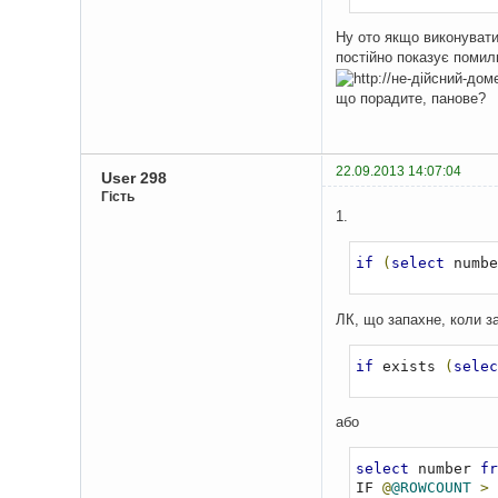
Ну ото якщо виконувати 
постійно показує помил
що порадите, панове?
22.09.2013 14:07:04
User 298
Гість
1.
if
(
select
 numbe
ЛК, що запахне, коли з
if
 exists 
(
selec
або
select
 number 
fr
IF 
@
@ROWCOUNT
>