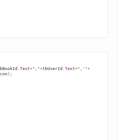
bBookId
.
Text
+
","
+
tbUserId
.
Text
+
",'"
+
cnn
);