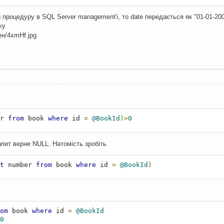
процедуру в SQL Server management'і, то date передається як "01-01-200
ку
r 
from
 book 
where
 id 
=
@BookId
)>
0
апит верне NULL. Натомість зробіть
t
 number 
from
 book 
where
 id 
=
@BookId
)
om
 book 
where
 id 
=
@BookId
0