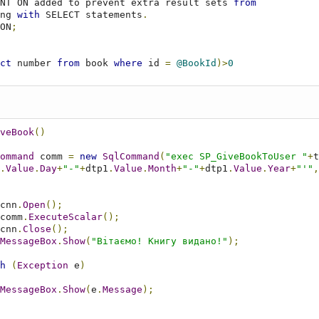
NT ON added to prevent extra result sets 
from
ng 
with
 SELECT statements
.
 ON
;
ct
 number 
from
 book 
where
 id 
=
@BookId
)>
0
nto
BookAndUser
(
book_id
,
user_id
,
dateOn
,
dateOff
)
,
@UserId
,
GETDATE
(),
@DateOff
)
ook
 SET number
=
number
-
1
where
 id
=
@BookId
veBook
()
ommand
 comm 
=
new
SqlCommand
(
"exec SP_GiveBookToUser "
+
t
.
Value
.
Day
+
"-"
+
dtp1
.
Value
.
Month
+
"-"
+
dtp1
.
Value
.
Year
+
"'"
,
                cnn
.
Open
();
                comm
.
ExecuteScalar
();
                cnn
.
Close
();
MessageBox
.
Show
(
"Вітаємо! Книгу видано!"
);
h
(
Exception
 e
)
MessageBox
.
Show
(
e
.
Message
);