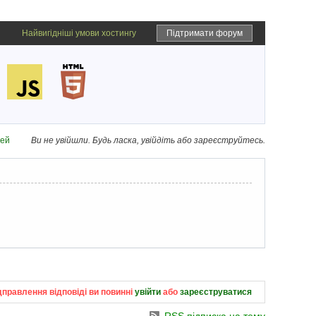
Найвигідніші умови хостингу
Підтримати форум
дей
Ви не увійшли.
Будь ласка, увійдіть або зареєструйтесь.
дправлення відповіді ви повинні
увійти
або
зареєструватися