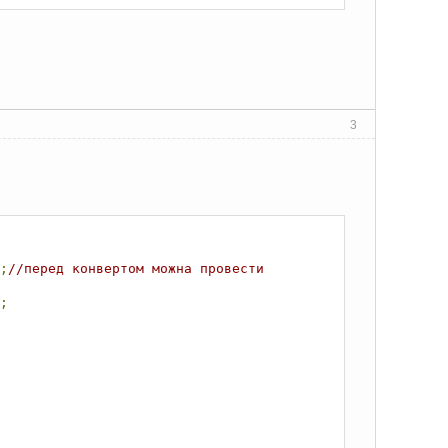
3
;
//перед конвертом можна провести 
;