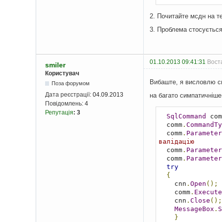
2. Почитайте мсдн на т
3. Проблема стосується
01.10.2013 09:41:31
Воста
smiler
Користувач
Вибаште, я висловлю с
Поза форумом
Дата реєстрації:
04.09.2013
на багато симпатичніш
Повідомлень:
4
Репутація
:
3
SqlCommand
 com
  comm
.
CommandTy
  comm
.
Parameter
валідацію
  comm
.
Parameter
  comm
.
Parameter
try
{
    cnn
.
Open
();
    comm
.
Execute
    cnn
.
Close
();
MessageBox
.
S
}