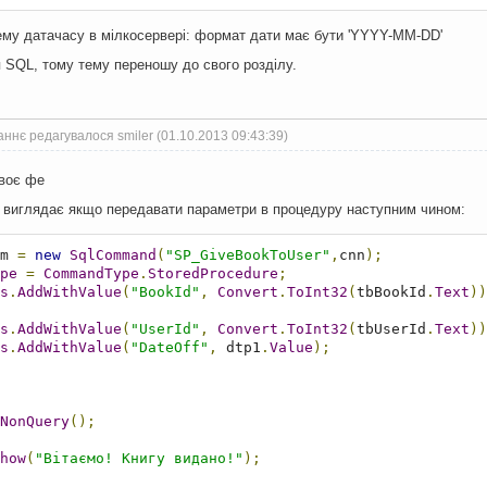
ему датачасу в мілкосервері: формат дати має бути 'YYYY-MM-DD'
 SQL, тому тему переношу до свого розділу.
ннє редагувалося smiler (01.10.2013 09:43:39)
воє фе
е виглядає якщо передавати параметри в процедуру наступним чином:
m 
=
new
SqlCommand
(
"SP_GiveBookToUser"
,
cnn
);
pe
=
CommandType
.
StoredProcedure
;
s
.
AddWithValue
(
"BookId"
,
Convert
.
ToInt32
(
tbBookId
.
Text
))
s
.
AddWithValue
(
"UserId"
,
Convert
.
ToInt32
(
tbUserId
.
Text
))
s
.
AddWithValue
(
"DateOff"
,
 dtp1
.
Value
);
NonQuery
();
how
(
"Вітаємо! Книгу видано!"
);