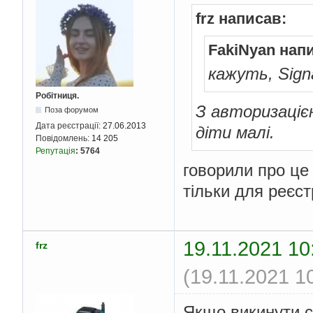
frz написав:
FakiNyan нап
кажуть, Sign
Робітниця.
З авторизаціє
Поза форумом
Дата реєстрації:
27.06.2013
діти малі.
Повідомлень:
14 205
Репутація
:
5764
говорили про це 
тільки для реєст
19.11.2021 10
frz
(19.11.2021 1
Якщо викинути сі