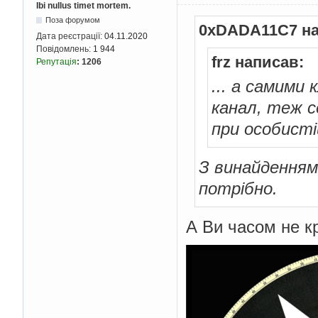
Ibi nullus timet mortem.
Поза форумом
0xDADA11C7 на
Дата реєстрації:
04.11.2020
Повідомлень:
1 944
frz написав:
Репутація
:
1206
... а самими
канал, теж с
при особистій
З винайденням
потрібно.
А Ви часом не кр