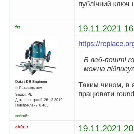
публічний ключ
19.11.2021 16
frz
https://replace.
В веб-пошті r
можна підпису
Data / DB Engineer
Таким чином, в 
Поза форумом
працювати round
Звідки:
PL
Дата реєстрації:
28.12.2019
Повідомлень:
8 465
вебсайт
19.11.2021 20
ch0r_t