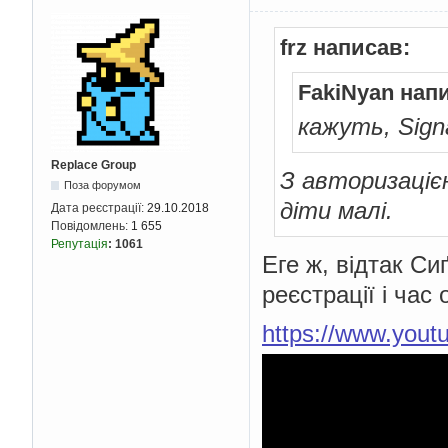
frz написав:
FakiNyan нап
кажуть, Sign
Replace Group
З авторизаціє
Поза форумом
діти малі.
Дата реєстрації:
29.10.2018
Повідомлень:
1 655
Репутація
:
1061
Еге ж, відтак С
реєстрації і час
https://www.you