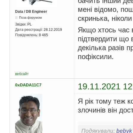
бачить інший дев
мені відомо, пош
Data / DB Engineer
скринька, нікол
Поза форумом
Звідки:
PL
Якщо хтось час в
Дата реєстрації:
28.12.2019
Повідомлень:
8 465
підтвердити що в
декілька разів п
пофіксили.
вебсайт
19.11.2021 12
0xDADA11C7
Я рік тому теж 
злочинів він до
Подякували:
bebyk