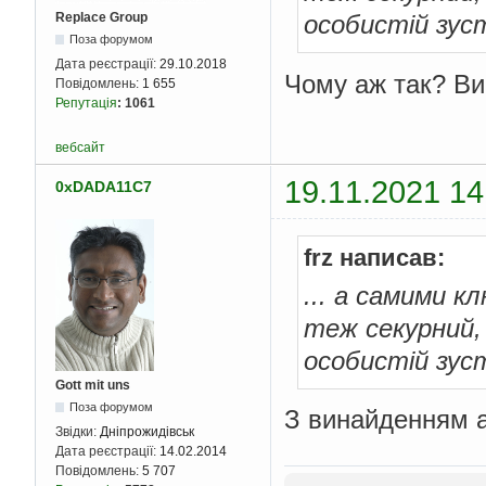
Replace Group
особистій зуст
Поза форумом
Дата реєстрації:
29.10.2018
Чому аж так? Ви
Повідомлень:
1 655
Репутація
:
1061
вебсайт
19.11.2021 14
0xDADA11C7
frz написав:
... а самими к
теж секурний,
особистій зуст
Gott mit uns
Поза форумом
З винайденням а
Звідки:
Дніпрожидівськ
Дата реєстрації:
14.02.2014
Повідомлень:
5 707