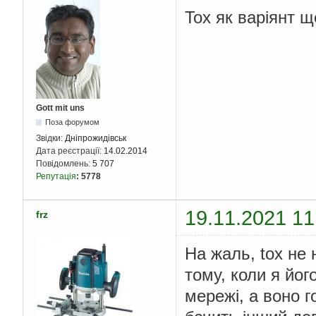
Tox як варіянт щ
Gott mit uns
Поза форумом
Звідки:
Дніпрожидівськ
Дата реєстрації:
14.02.2014
Повідомлень:
5 707
Репутація
:
5778
19.11.2021 11
frz
На жаль, tox не
тому, коли я йог
мережі, а воно 