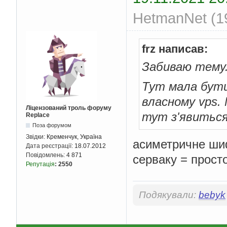
HetmanNet (19
frz написав:
Забиваю тему
Тут мала бути
власному vps.
Ліцензований троль форуму
тут з'явиться
Replace
Поза форумом
Звідки:
Кременчук, Україна
асиметричне ши
Дата реєстрації:
18.07.2012
Повідомлень:
4 871
серваку = просто
Репутація
:
2550
Подякували:
bebyk