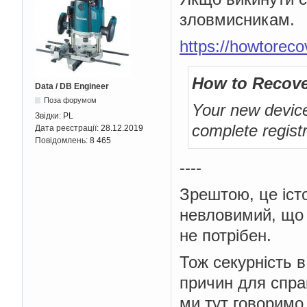
зловмисникам.
https://howtorec
How to Recove
Data / DB Engineer
Поза форумом
Your new device
Звідки:
PL
complete registr
Дата реєстрації:
28.12.2019
Повідомлень:
8 465
----
Зрештою, це істо
невловимий, що й
не потрібен.
Тож секурність в
причин для справ
ми тут говоримо 