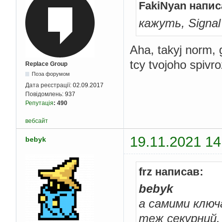
FakiNyan напис
кажуть, Signal
Aha, takyj norm, g
tcy tvojoho spivr
Replace Group
Поза форумом
Дата реєстрації:
02.09.2017
Повідомлень:
937
Репутація
:
490
вебсайт
19.11.2021 14
bebyk
frz написав:
bebyk
а самими ключ
теж секурний,