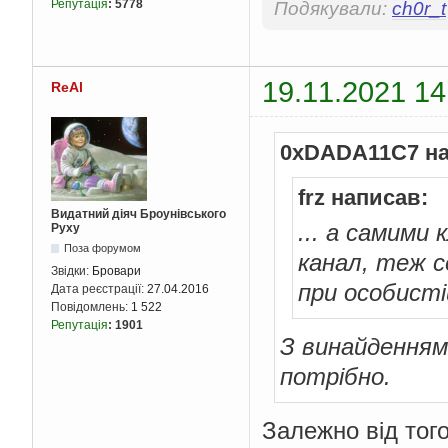
Репутація
:
5778
Подякували:
ch0r_t
19.11.2021 14
ReAl
0xDADA11C7 на
frz написав:
Видатний діяч Броунівського
... а самими
Руху
Поза форумом
канал, теж с
Звідки:
Бровари
при особистій
Дата реєстрації:
27.04.2016
Повідомлень:
1 522
Репутація
:
1901
З винайденням
потрібно.
Залежно від тог