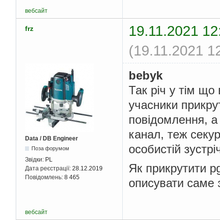
вебсайт
19.11.2021 12
frz
(19.11.2021 1
bebyk
Так річ у тім щ
учасники прикру
повідомлення, а
канал, теж секур
Data / DB Engineer
особистій зустріч
Поза форумом
Звідки:
PL
Як прикрутити pg
Дата реєстрації:
28.12.2019
Повідомлень:
8 465
описувати саме 
вебсайт