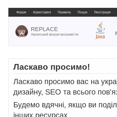
Форум
Користувачі
Правила
Пошук
Реєстрація
REPLACE
Український форум програмістів
Ласкаво просимо!
Ласкаво просимо вас на укр
дизайну, SEO та всього пов'я
Будемо вдячні, якщо ви поді
інших ресурсах.