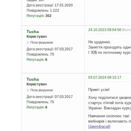
Звідки:
UA
Дата реєстрації:
17.01.2020
Повідомлень:
1 222
Репутація
:
302
24.10.2023 08:04:56
Вост
Tucha
Користувач
Не щоденно.
Поза форумом
Заняття проходять один
Дата реєстрації:
07.03.2017
І 30$ по поточному кур
Повідомлень:
75
Репутація
:
6
03.07.2024 09:15:17
Tucha
Користувач
Привіт усім!
Поза форумом
Дата реєстрації:
07.03.2017
Хочу поділитися цікаво
Повідомлень:
75
стартує п'ятий потік ку
Репутація
:
6
України. Викладач курс
Навчання охоплює такі 
вебінарів і включають п
Uqem4rqcwl
)