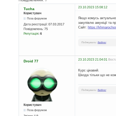
Повідомлення: 7
23.10.2023 15:08:12
Tucha
Користувач
Якщо комусь актуально 
Поза форумом
закупівлю амуніції та 
Дата реєстрації:
07.03.2017
Сайт:
https://khmarocho
Повідомлень:
75
Репутація
:
6
Подякували:
flatliner
23.10.2023 21:04:01
Воста
Droid 77
Курс цікавий.
Шкода тільки що не кож
Подякували:
flatliner
Користувач
Поза форумом