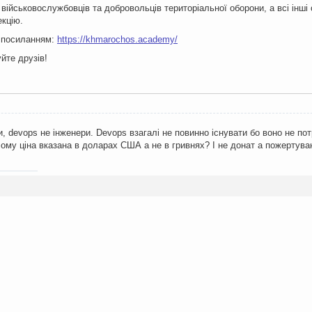
військовослужбовців та добровольців територіальної оборони, а всі інші
екцію.
а посиланням:
https://khmarochos.academy/
йте друзів!
, devops не інженери. Devops взагалі не повинно існувати бо воно не по
Чому ціна вказана в доларах США а не в гривнях? І не донат а пожертува