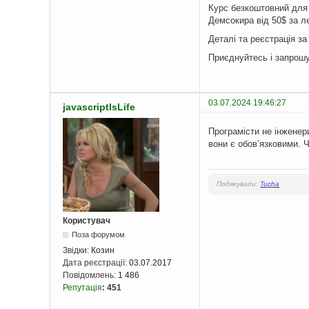
Курс безкоштовний для 
Демсокира від 50$ за л
Деталі та реєстрація з
Приєднуйтесь і запрошу
03.07.2024 19:46:27
javascriptIsLife
Програмісти не інженери
вони є обовʼязковими. 
Подякували:
Tucha
Користувач
Поза форумом
Звідки:
Козин
Дата реєстрації:
03.07.2017
Повідомлень:
1 486
Репутація
:
451