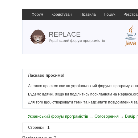
Форум
Користувачі
Правила
Пошук
Реєстра
REPLACE
Український форум програмістів
Ласкаво просимо!
Ласкаво просимо вас на україномовний форум з програмування
Будемо вдячні, якщо ви поділитись посиланням на Replace.org
Для того щоб створювати теми та надсилати повідомлення в
Український форум програмістів
→
Обговорення
→
Вибір
Сторінки
1