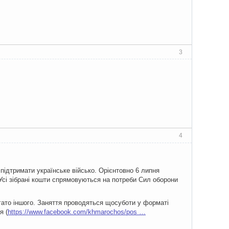
3
4
підтримати українське військо. Орієнтовно 6 липня
. Усі зібрані кошти спрямовуються на потреби Сил оборони
агато іншого. Заняття проводяться щосуботи у форматі
я (
https://www.facebook.com/khmarochos/pos …