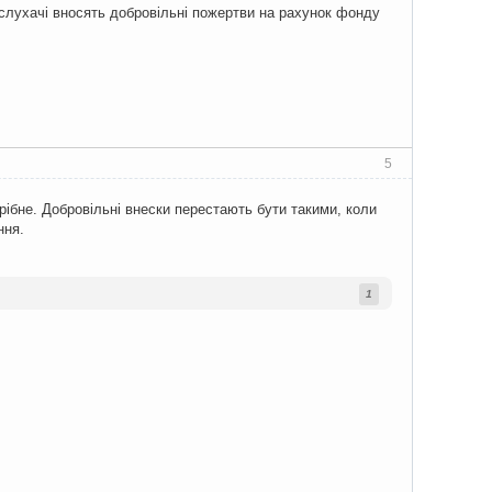
 слухачі вносять добровільні пожертви на рахунок фонду
5
трібне. Добровільні внески перестають бути такими, коли
ння.
1