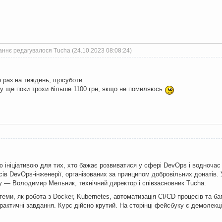
аннє редагувалося Tucha (24.10.2023 08:08:24)
 раз на тиждень, щосуботи.
су ще поки трохи більше 1100 грн, якщо не помиляюсь
ю ініціативою для тих, хто бажає розвиватися у сфері DevOps і водночас 
рсів DevOps-інженерії, організованих за принципом добровільних донатів
у — Володимир Мельник, технічний директор і співзасновник Tucha.
теми, як робота з Docker, Kubernetes, автоматизація CI/CD-процесів та б
рактичні завдання. Курс дійсно крутий. На сторінці фейсбуку є демолекці