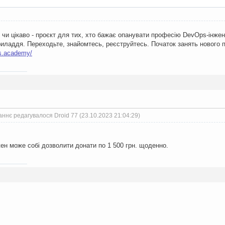
чи цікаво - проєкт для тих, хто бажає опанувати професію DevOps-інжен
приладдя. Переходьте, знайомтесь, реєструйтесь. Початок занять нового п
s.academy/
ннє редагувалося Droid 77 (23.10.2023 21:04:29)
ен може собі дозволити донати по 1 500 грн. щоденно.