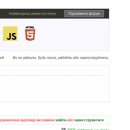
Найвигідніші умови хостингу
Підтримати форум
дей
Ви не увійшли.
Будь ласка, увійдіть або зареєструйтесь.
дправлення відповіді ви повинні
увійти
або
зареєструватися