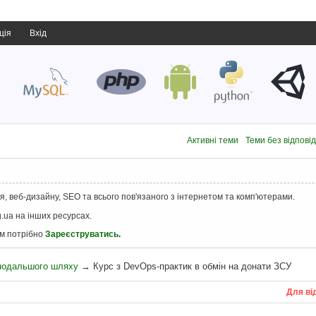
ція
Вхід
Активні теми
Теми без відпові
, веб-дизайну, SEO та всього пов'язаного з інтернетом та комп'ютерами.
.ua на інших ресурсах.
ам потрібно
Зареєструватись
.
 подальшого шляху
→
Курс з DevOps-практик в обмін на донати ЗСУ
Для ві