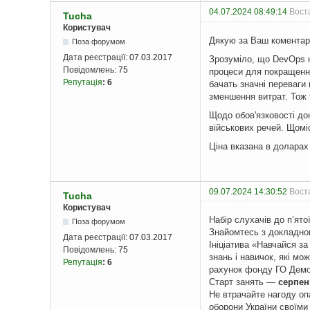
04.07.2024 08:49:14
Вост
Tucha
Користувач
Дякую за Ваш коментар
Поза форумом
Дата реєстрації:
07.03.2017
Зрозуміло, що DevOps н
Повідомлень:
75
процеси для покращення
Репутація
:
6
бачать значні переваги 
зменшення витрат. Тож 
Щодо обов'язковості до
військових речей. Щомі
Ціна вказана в доларах
09.07.2024 14:30:52
Вост
Tucha
Користувач
Набір слухачів до п’ято
Поза форумом
Знайомтесь з докладною
Дата реєстрації:
07.03.2017
Ініціатива «Навчайся з
Повідомлень:
75
знань і навичок, які м
Репутація
:
6
рахунок фонду ГО Демок
Старт занять —
серпен
Не втрачайте нагоду опа
оборони України своїми