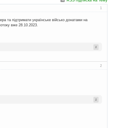
RSS підписка на тему
1
ера та підтримати українське військо донатами на
отоку вже 28.10.2023.
1
2
1