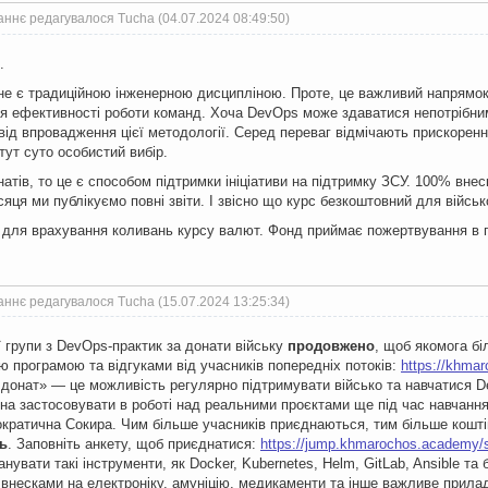
аннє редагувалося Tucha (04.07.2024 08:49:50)
.
е є традиційною інженерною дисципліною. Проте, це важливий напрямок у
 ефективності роботи команд. Хоча DevOps може здаватися непотрібним 
від впровадження цієї методології. Серед переваг відмічають прискоренн
тут суто особистий вибір.
натів, то це є способом підтримки ініціативи на підтримку ЗСУ. 100% вн
сяця ми публікуємо повні звіти. І звісно що курс безкоштовний для війсь
 для врахування коливань курсу валют. Фонд приймає пожертвування в г
аннє редагувалося Tucha (15.07.2024 13:25:34)
ї групи з DevOps-практик за донати війську
продовжено
, щоб якомога бі
 програмою та відгуками від учасників попередніх потоків:
https://khma
а донат» — це можливість регулярно підтримувати військо та навчатися D
ожна застосовувати в роботі над реальними проєктами ще під час навчанн
ратична Сокира. Чим більше учасників приєднаються, тим більше кошті
ь
. Заповніть анкету, щоб приєднатися:
https://jump.khmarochos.academy/s
нувати такі інструменти, як Docker, Kubernetes, Helm, GitLab, Ansible т
 внесками на електроніку, амуніцію, медикаменти та інше важливе прила