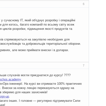
6
 сучасному ІТ, який об'єднує розробку і операційні
для когось, багато компаній по всьому світу всеж
я циклів розробки, підвищення якості продуктів та
есків спрямовуються на закупівлю необхідних для
ковослужбовців та добровольців територіальної оборони.
ривнях, але може приймати внески і в доларах.
7
льше слухачів могли приєднатися до курсу! ????
rochos.academy
.
evOps-інженерії. На курсі ви отримаєте 100% практичних
я. Внески за кожну лекцію переказуються одразу на
в зберемо для наших захисників!
ign-up
.
а багато інших. І головне — регулярно підтримувати Сили
ддя!