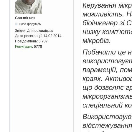
Керування мік
можливість. На
Gott mit uns
біоінженер зі
Поза форумом
низку комп'ют
Звідки:
Дніпрожидівськ
Дата реєстрації:
14.02.2014
мікробів.
Повідомлень:
5 707
Репутація
:
5778
Побачити це н
використовуєт
парамецій, по
краях. Активо
що дозволяє г
мікроорганізм
спеціальний к
Використовуюч
відстежування 