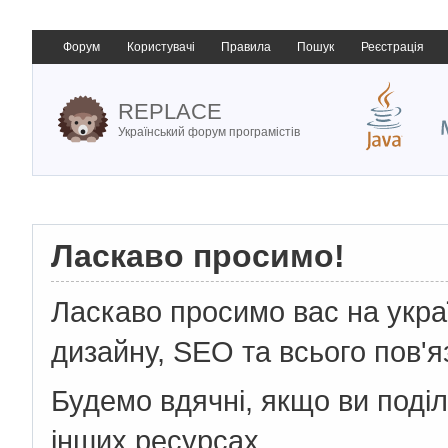
Форум
Користувачі
Правила
Пошук
Реєстрація
REPLACE
Український форум програмістів
Ласкаво просимо!
Ласкаво просимо вас на укр
дизайну, SEO та всього пов'я
Будемо вдячні, якщо ви поді
інших ресурсах.