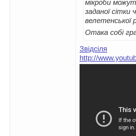
мікроби можут
заданої сітки 
велетенської 
Отака собі гр
Звідсіля
http://www.yout