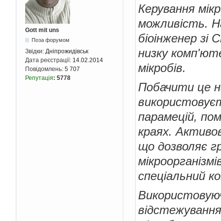
Керування мік
можливість. На
Gott mit uns
біоінженер зі
Поза форумом
низку комп'ют
Звідки:
Дніпрожидівськ
Дата реєстрації:
14.02.2014
мікробів.
Повідомлень:
5 707
Репутація
:
5778
Побачити це н
використовуєт
парамецій, по
краях. Активо
що дозволяє г
мікроорганізм
спеціальний к
Використовуюч
відстежування 