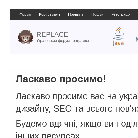
Форум
Користувачі
Правила
Пошук
Реєстрація
REPLACE
Український форум програмістів
Ласкаво просимо!
Ласкаво просимо вас на укр
дизайну, SEO та всього пов'я
Будемо вдячні, якщо ви поді
інших ресурсах.