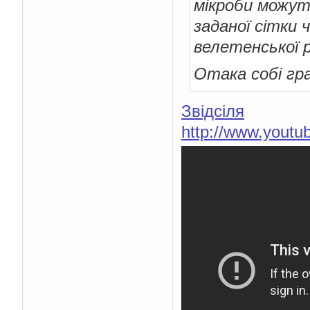
мікроби можут
заданої сітки 
велетенської 
Отака собі гр
Звідсіля
http://www.yout