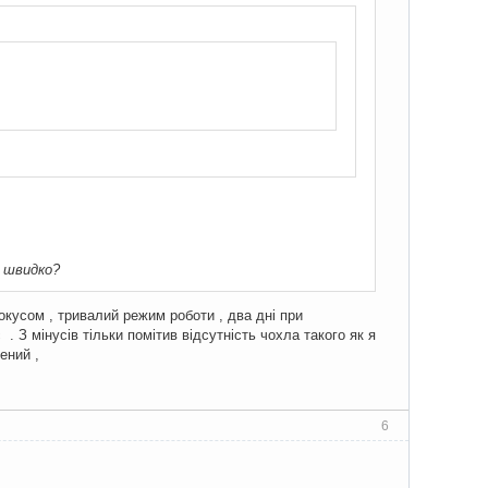
е швидко?
окусом , тривалий режим роботи , два дні при
 З мінусів тільки помітив відсутність чохла такого як я
ений ,
6