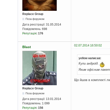
Replace Group
Поза форумом
Дата реєстрації:
31.05.2014
Повідомлень:
698
Репутація
:
176
02.07.2014 16:50:02
Blast
yellow написав:
Купи андроїд.
Яким офісним паке
Що йшов в комплекті л
Replace Group
Поза форумом
Дата реєстрації:
13.01.2014
Повідомлень:
1 099
Репутація
:
156