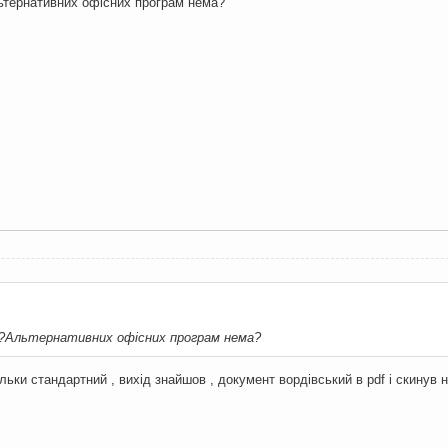
ьтернативних офісних програм нема?
?Альтернативних офісних програм нема?
льки стандартний , вихід знайшов , документ вордівський в pdf і скинув 