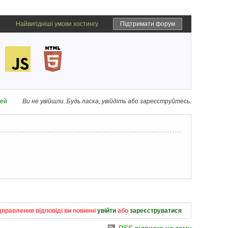
Найвигідніші умови хостингу
Підтримати форум
дей
Ви не увійшли.
Будь ласка, увійдіть або зареєструйтесь.
дправлення відповіді ви повинні
увійти
або
зареєструватися