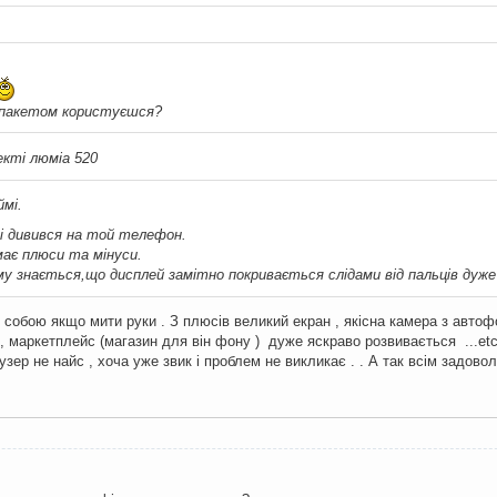
 пакетом користуєшся?
кті люміа 520
мі.
ні дивився на той телефон.
ає плюси та мінуси.
му знається,що дисплей замітно покривається слідами від пальців дуж
о собою якщо мити руки . З плюсів великий екран , якісна камера з автоф
маркетплейс (магазин для він фону ) дуже яскраво розвивається ...etc .
зер не найс , хоча уже звик і проблем не викликає . . А так всім задовол