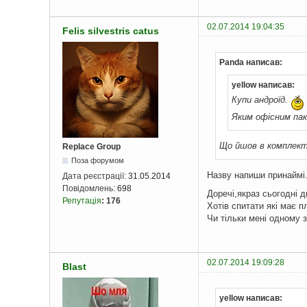
02.07.2014 19:04:35
Felis silvestris catus
Panda написав:
yellow написав:
Купи андроїд.
Яким офісним па
Що йшов в комплект
Replace Group
Поза форумом
Назву напиши принаймі
Дата реєстрації:
31.05.2014
Повідомлень:
698
Доречі,якраз сьогодні 
Репутація
:
176
Хотів спитати які має п
Чи тільки мені одному 
02.07.2014 19:09:28
Blast
yellow написав: