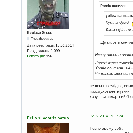
Panda написав:
yellow написав:
Купи андроїд.
Яким офісним
Replace Group
Поза форумом
Що йшов в компле
Дата реєстрації:
13.01.2014
Повідомлень:
1 099
Назву напиши принай
Репутація
:
156
Доречі,якраз сьогод
Хотів спитати які м
Чи тільки мені одно
не помітно слідів , сам
прослухованні музики , 
хочу , стандартний брау
02.07.2014 19:17:34
Felis silvestris catus
Певно візьму собі.