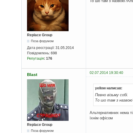
То шо там з назвою?Ал
Replace Group
Поза форумом
Дата реєстрації:
31.05.2014
Повідомлень:
698
Репутація
:
176
02.07.2014 19:30:40
Blast
yellow написав:
Певно візьму собі.
То шо там з назвою
Альтернативних нема ті
їхнім офісом
Replace Group
Поза форумом