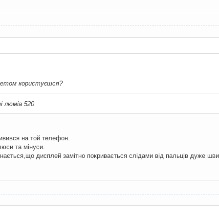
кетом користуєшся?
і люміа 520
.
дивився на той телефон.
люси та мінуси.
знається,що дисплей замітно покривається слідами від пальців дуже шв