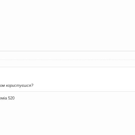
том користуєшся?
юміа 520