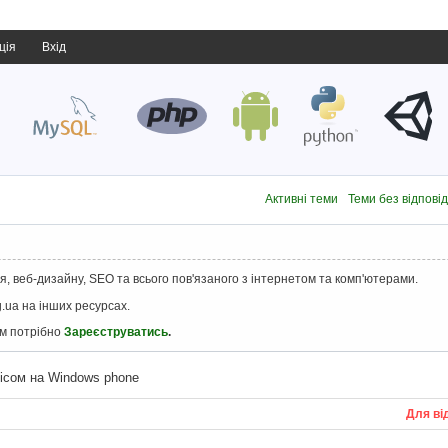
ція
Вхід
Активні теми
Теми без відпові
, веб-дизайну, SEO та всього пов'язаного з інтернетом та комп'ютерами.
.ua на інших ресурсах.
ам потрібно
Зареєструватись
.
ісом на Windows phone
Для ві