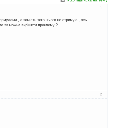
RSS підписка на тему
1
ормулами , а замість того нічого не отримую , ось
ьте як можна вирішити проблему ?
2