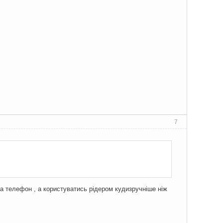
7
на телефон , а користуватись рідером кудизручніше ніж