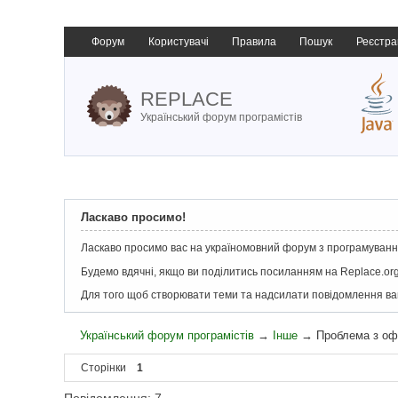
Форум
Користувачі
Правила
Пошук
Реєстра
REPLACE
Український форум програмістів
Ласкаво просимо!
Ласкаво просимо вас на україномовний форум з програмування
Будемо вдячні, якщо ви поділитись посиланням на Replace.org
Для того щоб створювати теми та надсилати повідомлення в
Український форум програмістів
→
Інше
→
Проблема з оф
Сторінки
1