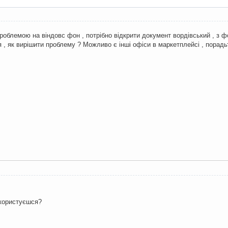
роблемою на віндовс фон , потрібно відкрити документ вордівський , з ф
 , як вирішити проблему ? Можливо є інші офіси в маркетплейсі , порад
користуєшся?