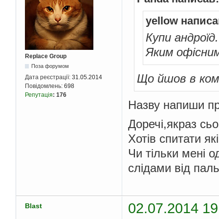
yellow написа
Купи андроїд
Яким офісни
Replace Group
Поза форумом
Що йшов в ком
Дата реєстрації:
31.05.2014
Повідомлень:
698
Репутація
:
176
Назву напиши пр
Доречі,якраз сьо
Хотів спитати як
Чи тільки мені 
слідами від пал
02.07.2014 19
Blast