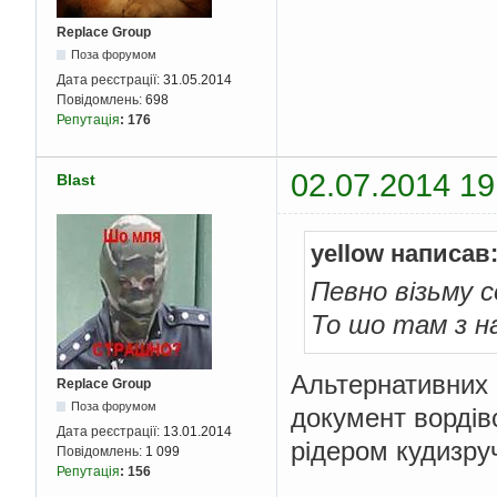
Replace Group
Поза форумом
Дата реєстрації:
31.05.2014
Повідомлень:
698
Репутація
:
176
02.07.2014 19
Blast
yellow написав
Певно візьму с
То шо там з н
Альтернативних 
Replace Group
Поза форумом
документ вордівс
Дата реєстрації:
13.01.2014
рідером кудизру
Повідомлень:
1 099
Репутація
:
156