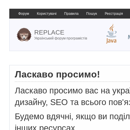
Форум
Користувачі
Правила
Пошук
Реєстрація
REPLACE
Український форум програмістів
Ласкаво просимо!
Ласкаво просимо вас на укр
дизайну, SEO та всього пов'я
Будемо вдячні, якщо ви поді
інших ресурсах.