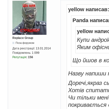
yellow написав
Panda написа
yellow напи
Replace Group
Купи андрої
Поза форумом
Яким офісн
Дата реєстрації:
13.01.2014
Повідомлень:
1 099
Репутація
:
156
Що йшов в к
Назву напиши 
Доречі,якраз 
Хотів спитати
Чи тільки мен
покривається 