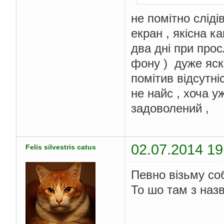
не помітно сліді
екран , якісна 
два дні при про
фону ) дуже яскр
помітив відсутні
не найс , хоча у
задоволений ,
02.07.2014 19
Felis silvestris catus
Певно візьму соб
То шо там з наз