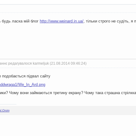
 будь ласка мій блог
http://www.weinard.in.ua/
, тільки строго не судіть, я 
ннє редагувалося karmeljuk (21.08.2014 09:46:24)
е подобається підвал сайту
ники? Чому вони займаються третину екрану? Чому така страшна стрілкка
N.Onim