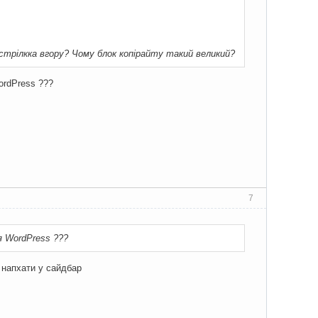
трілкка вгору? Чому блок копірайту такий великий?
ordPress ???
7
я WordPress ???
 напхати у сайдбар