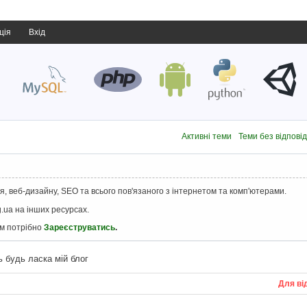
ція
Вхід
Активні теми
Теми без відпові
, веб-дизайну, SEO та всього пов'язаного з інтернетом та комп'ютерами.
.ua на інших ресурсах.
ам потрібно
Зареєструватись
.
ь будь ласка мій блог
Для ві