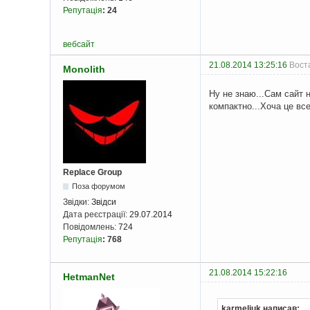
Репутація
:
24
вебсайт
21.08.2014 13:25:16
Воста
Monolith
Ну не знаю...Сам сайт н
компактно...Хоча це вс
Replace Group
Поза форумом
Звідки:
Звідси
Дата реєстрації:
29.07.2014
Повідомлень:
724
Репутація
:
768
21.08.2014 15:22:16
HetmanNet
karmeljuk написав: