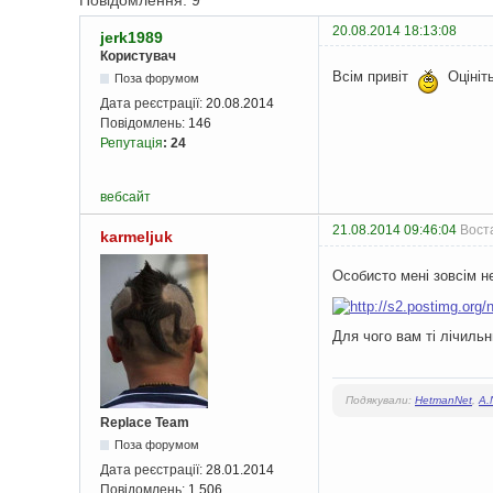
Повідомлення: 9
20.08.2014 18:13:08
jerk1989
Користувач
Всім привіт
Оцініть
Поза форумом
Дата реєстрації:
20.08.2014
Повідомлень:
146
Репутація
:
24
вебсайт
21.08.2014 09:46:04
Воста
karmeljuk
Особисто мені зовсім н
Для чого вам ті лічиль
Подякували:
HetmanNet
,
A.
Replace Team
Поза форумом
Дата реєстрації:
28.01.2014
Повідомлень:
1 506