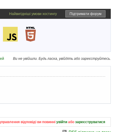
Найвигідніші умови хостингу
Підтримати форум
дей
Ви не увійшли.
Будь ласка, увійдіть або зареєструйтесь.
дправлення відповіді ви повинні
увійти
або
зареєструватися