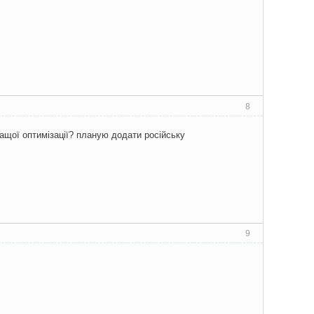
8
ращої оптимізації? планую додати російську
9