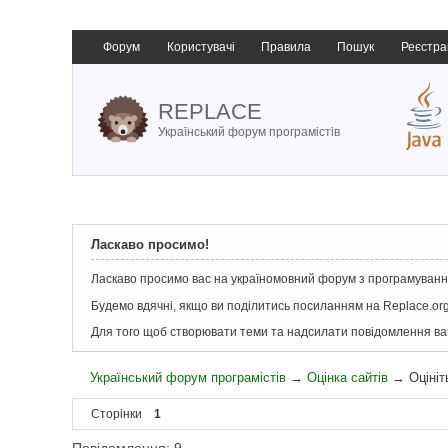
Форум
Користувачі
Правила
Пошук
Реєстра
REPLACE
Український форум програмістів
Ласкаво просимо!
Ласкаво просимо вас на україномовний форум з програмування
Будемо вдячні, якщо ви поділитись посиланням на Replace.org
Для того щоб створювати теми та надсилати повідомлення в
Український форум програмістів
→
Оцінка сайтів
→
Оцініт
Сторінки
1