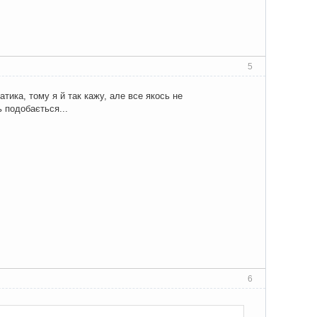
5
тика, тому я й так кажу, але все якось не
 подобається...
6