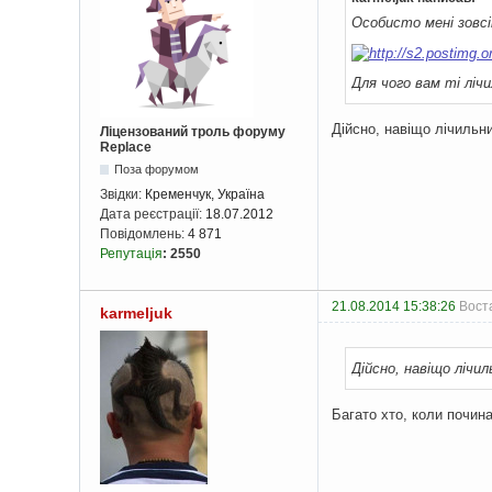
Особисто мені зовсі
Для чого вам ті лі
Дійсно, навіщо лічильн
Ліцензований троль форуму
Replace
Поза форумом
Звідки:
Кременчук, Україна
Дата реєстрації:
18.07.2012
Повідомлень:
4 871
Репутація
:
2550
21.08.2014 15:38:26
Воста
karmeljuk
Дійсно, навіщо лічил
Багато хто, коли почин