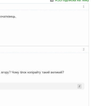
RSS підписка на тему
1
початківець.
2
 вгору? Чому блок копірайту такий великий?
2