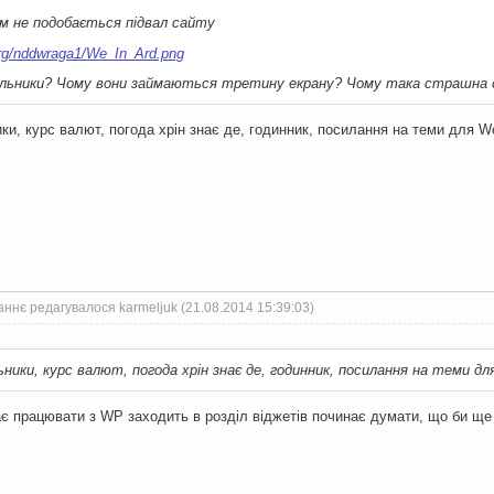
м не подобається підвал сайту
чильники? Чому вони займаються третину екрану? Чому така страшна с
ики, курс валют, погода хрін знає де, годинник, посилання на теми для W
ннє редагувалося karmeljuk (21.08.2014 15:39:03)
ьники, курс валют, погода хрін знає де, годинник, посилання на теми дл
ає працювати з WP заходить в розділ віджетів починає думати, що би ще