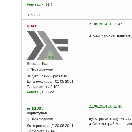
Репутація
:
824
вебсайт
21.08.2014 10:13:47
quez
А мені стрілка, навпаки
Replace Team
Поза форумом
Звідки:
Новий Єрусалим
Дата реєстрації:
01.05.2014
Повідомлень:
3 103
Репутація
:
1622
21.08.2014 10:32:40
jerk1989
Користувач
ну, стрілка вгору не ст
Поза форумом
а блок копірайту і лічи
Дата реєстрації:
20.08.2014
Повідомлень:
146