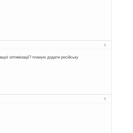
8
ращої оптимізації? планую додати російську
9