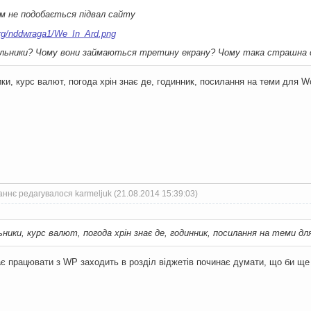
м не подобається підвал сайту
чильники? Чому вони займаються третину екрану? Чому така страшна с
ики, курс валют, погода хрін знає де, годинник, посилання на теми для W
ннє редагувалося karmeljuk (21.08.2014 15:39:03)
ьники, курс валют, погода хрін знає де, годинник, посилання на теми дл
ає працювати з WP заходить в розділ віджетів починає думати, що би ще