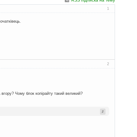
RSS підписка на тему
1
початківець.
2
 вгору? Чому блок копірайту такий великий?
2