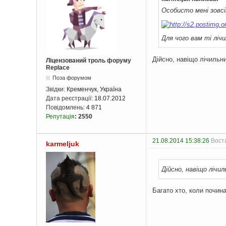
Особисто мені зовсі
Для чого вам ті лі
Дійсно, навіщо лічильн
Ліцензований троль форуму
Replace
Поза форумом
Звідки:
Кременчук, Україна
Дата реєстрації:
18.07.2012
Повідомлень:
4 871
Репутація
:
2550
21.08.2014 15:38:26
Воста
karmeljuk
Дійсно, навіщо лічил
Багато хто, коли почин