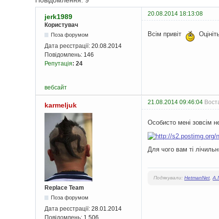
Повідомлення: 9
20.08.2014 18:13:08
jerk1989
Користувач
Всім привіт
Оцініть
Поза форумом
Дата реєстрації:
20.08.2014
Повідомлень:
146
Репутація
:
24
вебсайт
21.08.2014 09:46:04
Воста
karmeljuk
Особисто мені зовсім н
Для чого вам ті лічиль
Подякували:
HetmanNet
,
A.
Replace Team
Поза форумом
Дата реєстрації:
28.01.2014
Повідомлень:
1 506