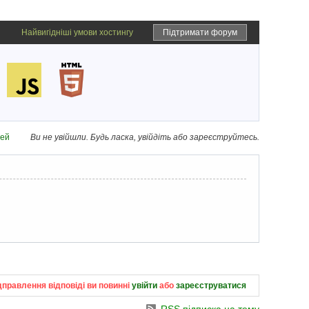
Найвигідніші умови хостингу
Підтримати форум
дей
Ви не увійшли.
Будь ласка, увійдіть або зареєструйтесь.
дправлення відповіді ви повинні
увійти
або
зареєструватися