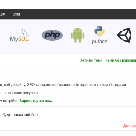
ція
Вхід
Активні теми
Теми без відпові
, веб-дизайну, SEO та всього пов'язаного з інтернетом та комп'ютерами.
.ua на інших ресурсах.
ам потрібно
Зареєструватись
.
ь будь ласка мій блог
Для ві