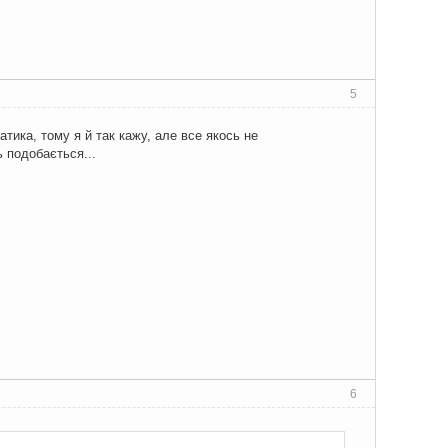
5
тика, тому я й так кажу, але все якось не
 подобається...
6