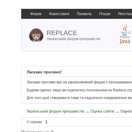
Форум
Користувачі
Правила
Пошук
Реєстра
REPLACE
Український форум програмістів
Ласкаво просимо!
Ласкаво просимо вас на україномовний форум з програмування
Будемо вдячні, якщо ви поділитись посиланням на Replace.org
Для того щоб створювати теми та надсилати повідомлення в
Український форум програмістів
→
Оцінка сайтів
→
Оцініт
Сторінки
1