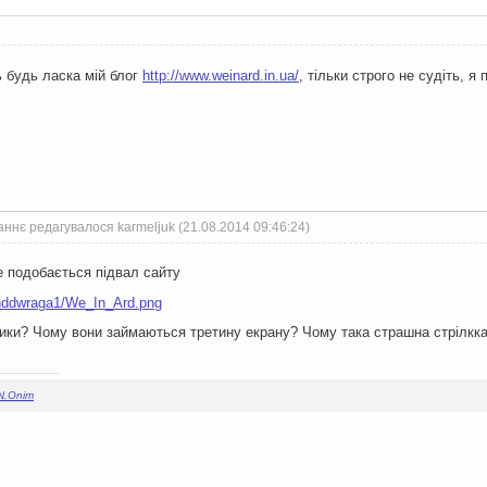
 будь ласка мій блог
http://www.weinard.in.ua/
, тільки строго не судіть, я 
ннє редагувалося karmeljuk (21.08.2014 09:46:24)
е подобається підвал сайту
ники? Чому вони займаються третину екрану? Чому така страшна стрілкка
N.Onim