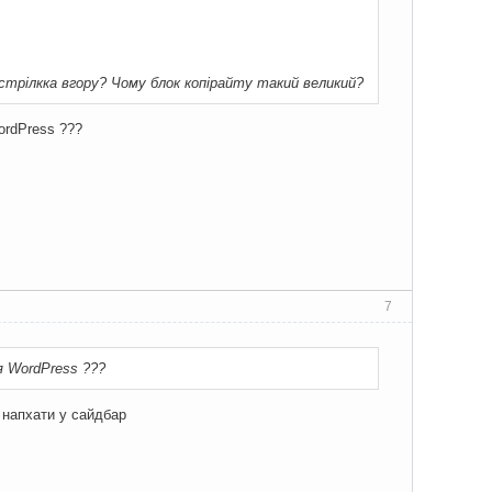
трілкка вгору? Чому блок копірайту такий великий?
ordPress ???
7
я WordPress ???
 напхати у сайдбар