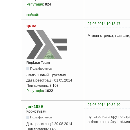
Репутація
:
824
вебсайт
21.08.2014 10:13:47
quez
А мені стрілка, навпаки
Replace Team
Поза форумом
Звідки:
Новий Єрусалим
Дата реєстрації:
01.05.2014
Повідомлень:
3 103
Репутація
:
1622
21.08.2014 10:32:40
jerk1989
Користувач
ну, стрілка вгору не ст
Поза форумом
а блок копірайту і лічи
Дата реєстрації:
20.08.2014
Повідомлень:
146