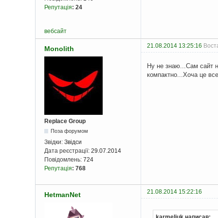
Репутація
:
24
вебсайт
21.08.2014 13:25:16
Воста
Monolith
Ну не знаю...Сам сайт н
компактно...Хоча це вс
Replace Group
Поза форумом
Звідки:
Звідси
Дата реєстрації:
29.07.2014
Повідомлень:
724
Репутація
:
768
21.08.2014 15:22:16
HetmanNet
karmeljuk написав: