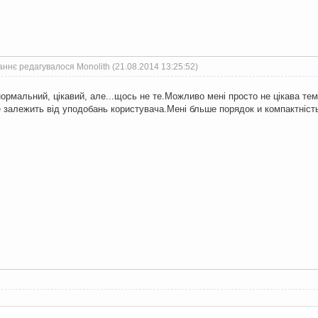
ннє редагувалося Monolith (21.08.2014 13:25:52)
ормальний, цікавий, але...щось не те.Можливо мені просто не цікава тема
е залежить від уподобань користувача.Мені бльше порядок и компактність