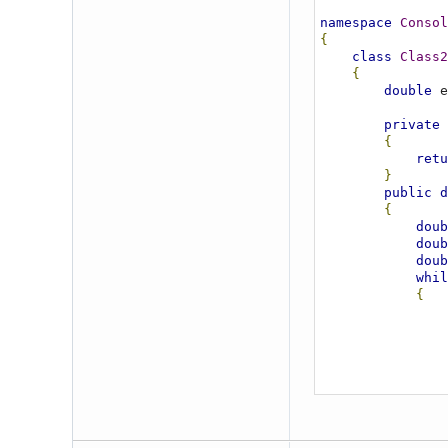
namespace
Consol
{
class
Class2
{
double
 e
private
{
retu
}
public
d
{
doub
doub
doub
whil
{
}