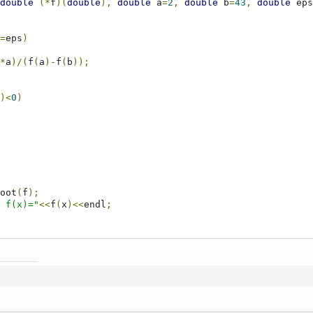
double
(*
f
)(
double
),
double
 a
=
2
,
double
 b
=
43
,
double
 eps
=
eps
)
*
a
)/(
f
(
a
)-
f
(
b
));
)<
0
)
oot
(
f
);
 f(x)="
<<
f
(
x
)<<
endl
;