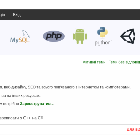
ція
Вхід
Активні теми
Теми без відпові
, веб-дизайну, SEO та всього пов'язаного з інтернетом та комп'ютерами.
.ua на інших ресурсах.
ам потрібно
Зареєструватись
.
ереписати з C++ на C#
Для ві