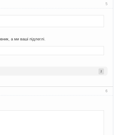
5
ник, а ми ваші підлеглі.
1
6