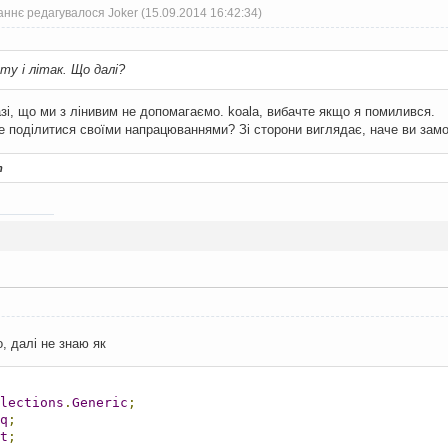
ннє редагувалося Joker (15.09.2014 16:42:34)
ту і літак. Що далі?
зі, що ми з лінивим не допомагаємо. koala, вибачте якщо я помилився.
те поділитися своїми напрацюваннями? Зі сторони виглядає, наче ви замов
т
, далі не знаю як
lections
.
Generic
;
q
;
t
;