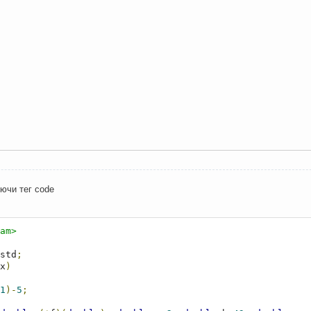
ючи тег code
am>
std
;
x
)
1
)-
5
;