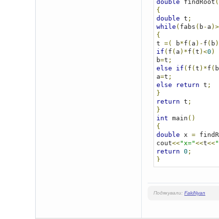
double
 findRoot
(
{
double
 t
;
while
(
fabs
(
b
-
a
)>
{
t 
=(
 b
*
f
(
a
)-
f
(
b
)
if
(
f
(
a
)*
f
(
t
)<
0
)
b
=
t
;
else
if
(
f
(
t
)*
f
(
b
a
=
t
;
else
return
 t
;
}
return
 t
;
}
int
 main
()
{
double
 x 
=
 findR
cout
<<
"x="
<<
t
<<
"
return
0
;
}
Подякували:
FakiNyan