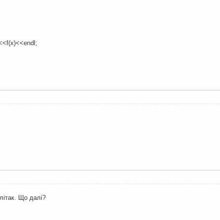
<<f(x)<<endl;
 літак. Що далі?