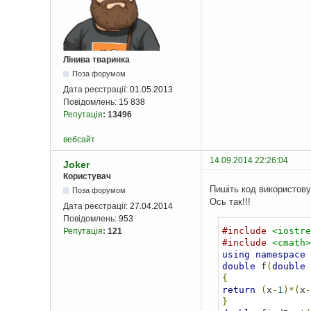
Лінива тваринка
Поза форумом
Дата реєстрації:
01.05.2013
Повідомлень:
15 838
Репутація
:
13496
вебсайт
14.09.2014 22:26:04
Joker
Користувач
Пишіть код використову
Поза форумом
Ось так!!!
Дата реєстрації:
27.04.2014
Повідомлень:
953
#include
<iostre
Репутація
:
121
#include
<cmath>
using
namespace
 
double
 f
(
double
 
{
return
(
x
-
1
)*(
x
-
}