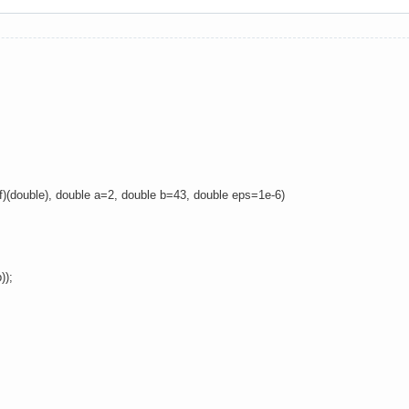
*f)(double), double a=2, double b=43, double eps=1e-6)
));