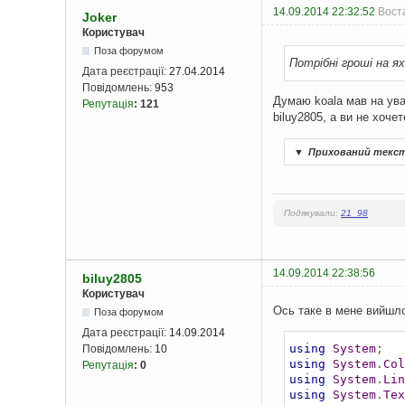
14.09.2014 22:32:52
Воста
Joker
Користувач
Поза форумом
Потрібні гроші на ях
Дата реєстрації:
27.04.2014
Повідомлень:
953
Думаю koala мав на ува
Репутація
:
121
biluy2805, а ви не хоче
▼
Прихований текс
Подякували:
21_98
14.09.2014 22:38:56
biluy2805
Користувач
Ось таке в мене вийшло
Поза форумом
Дата реєстрації:
14.09.2014
using
System
;
Повідомлень:
10
using
System
.
Col
Репутація
:
0
using
System
.
Lin
using
System
.
Tex