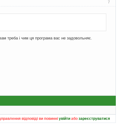
7
 вам треба і чим ця програма вас не задовольняє.
дправлення відповіді ви повинні
увійти
або
зареєструватися