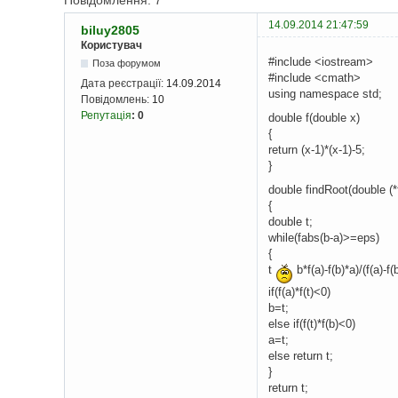
Повідомлення: 7
14.09.2014 21:47:59
biluy2805
Користувач
#include <iostream>
Поза форумом
#include <cmath>
Дата реєстрації:
14.09.2014
using namespace std;
Повідомлень:
10
Репутація
:
0
double f(double x)
{
return (x-1)*(x-1)-5;
}
double findRoot(double (
{
double t;
while(fabs(b-a)>=eps)
{
t
b*f(a)-f(b)*a)/(f(a)-f(b
if(f(a)*f(t)<0)
b=t;
else if(f(t)*f(b)<0)
a=t;
else return t;
}
return t;