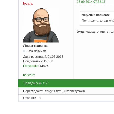
15.09.2014 07:38:16
koala
}
}
biluy2805 написав:
}
Ось таке в мене вий
Будь ласка, опишіть, що
Лінива тваринка
Поза форумом
Дата реєстрації:
01.05.2013
Повідомлень:
15 838
Репутація
:
13496
вебсайт
Повідомлення: 7
Переглядають тему:
1
гість,
0
користувачів
Сторінки
1