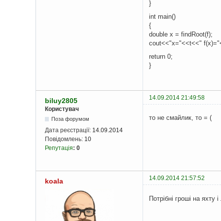
}
int main()
{
double x = findRoot(f);
cout<<"x="<<t<<" f(x)="
return 0;
}
14.09.2014 21:49:58
biluy2805
Користувач
то не смайлик, то = (
Поза форумом
Дата реєстрації:
14.09.2014
Повідомлень:
10
Репутація
:
0
14.09.2014 21:57:52
koala
Потрібні гроші на яхту і