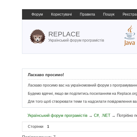
Форум
Користувачі
Правила
Пошук
Реєстра
REPLACE
Український форум програмістів
Ласкаво просимо!
Ласкаво просимо вас на україномовний форум з програмування
Будемо вдячні, якщо ви поділитись посиланням на Replace.org
Для того щоб створювати теми та надсилати повідомлення в
Український форум програмістів
→
C#, .NET
→
Потрібно п
Сторінки
1