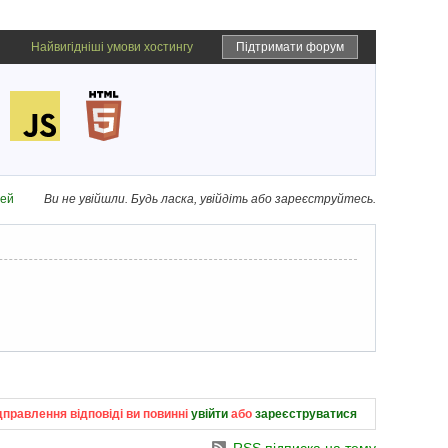
Найвигідніші умови хостингу
Підтримати форум
дей
Ви не увійшли.
Будь ласка, увійдіть або зареєструйтесь.
дправлення відповіді ви повинні
увійти
або
зареєструватися