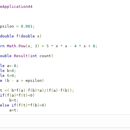
eApplication44
psilon 
=
0.001
;
double
 f
(
double
 x
)
rn
Math
.
Pow
(
x
,
3
)
+
5
*
 x 
*
 x 
-
4
*
 x 
+
8
;
ouble
Result
(
int
 count
)
le
 a
=-
8
;
le
 b
=
0
;
le
 t
=
0
;
e
(
b 
-
 a 
>
 epsilon
)
                t 
=(
 b
*
f
(
a
)-
f
(
b
)*
a
)/(
f
(
a
)-
f
(
b
));
if
(
f
(
a
)*
f
(
t
)<
0
)
                    b
=
t
;
else
if
(
f
(
t
)*
f
(
b
)<
0
)
                    a
=
t
;
else
return
 t
;
                count
++;