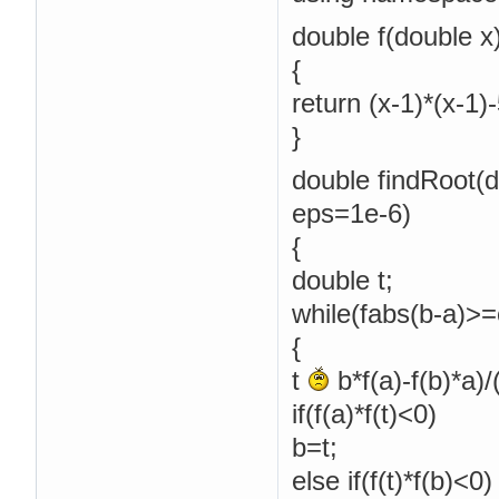
double f(double x
{
return (x-1)*(x-1)-
}
double findRoot(d
eps=1e-6)
{
double t;
while(fabs(b-a)>
{
t
b*f(a)-f(b)*a)/(
if(f(a)*f(t)<0)
b=t;
else if(f(t)*f(b)<0)