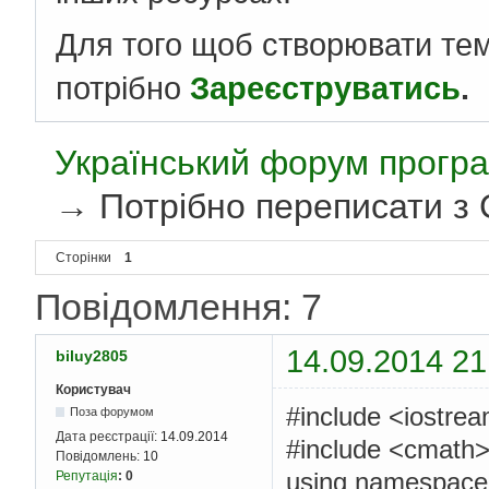
Для того щоб створювати те
потрібно
Зареєструватись
.
Український форум програ
→
Потрібно переписати з
Сторінки
1
Повідомлення: 7
14.09.2014 21
biluy2805
Користувач
#include <iostre
Поза форумом
Дата реєстрації:
14.09.2014
#include <cmath
Повідомлень:
10
using namespace 
Репутація
:
0