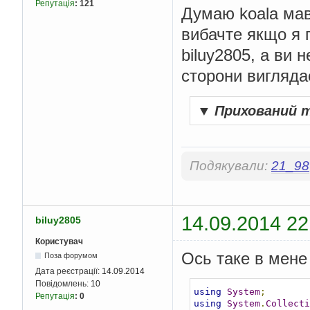
Репутація
:
121
Думаю koala мав 
вибачте якщо я 
biluy2805, а ви
сторони виглядає
▼
Прихований 
Подякували:
21_98
14.09.2014 22
biluy2805
Користувач
Ось таке в мене
Поза форумом
Дата реєстрації:
14.09.2014
Повідомлень:
10
using
System
;
Репутація
:
0
using
System
.
Collecti