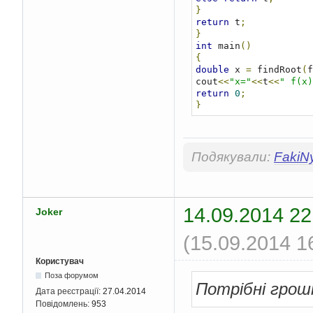
}
return
 t
;
}
int
 main
()
{
double
 x 
=
 findRoot
(
f
cout
<<
"x="
<<
t
<<
" f(x)
return
0
;
}
Подякували:
FakiN
14.09.2014 22
Joker
(15.09.2014 1
Користувач
Поза форумом
Потрібні гроші
Дата реєстрації:
27.04.2014
Повідомлень:
953