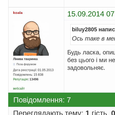
r
                count
}
15.09.2014 07
koala
}
}
}
biluy2805 напис
Ось таке в мен
Будь ласка, опи
без цього і ми н
Лінива тваринка
Поза форумом
задовольняє.
Дата реєстрації:
01.05.2013
Повідомлень:
15 838
Репутація
:
13496
вебсайт
Повідомлення: 7
Переглядають тему:
1
гість,