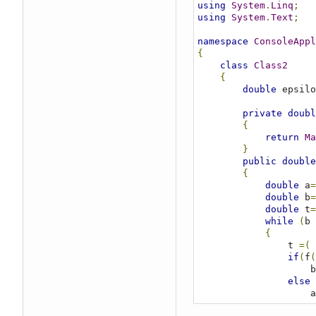
using
System
.
Linq
;
using
System
.
Text
;
namespace
ConsoleAppl
{
class
Class2
{
double
 epsilo
private
doubl
{
return
Ma
}
public
double
{
double
 a
=
double
 b
=
double
 t
=
while
(
b 
{
                t 
=(
 
if
(
f
(
                    b
else
                    a
else