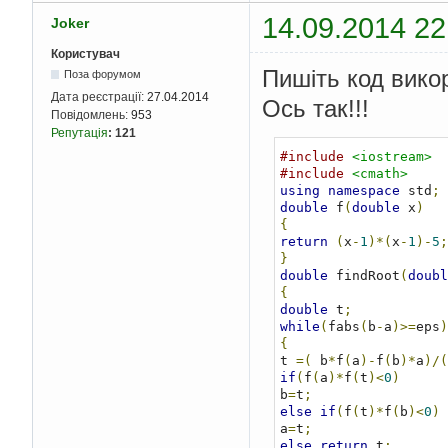
14.09.2014 22
Joker
Користувач
Пишіть код вико
Поза форумом
Дата реєстрації:
27.04.2014
Ось так!!!
Повідомлень:
953
Репутація
:
121
#include
<iostream>
#include
<cmath>
using
namespace
 std
;
double
 f
(
double
 x
)
{
return
(
x
-
1
)*(
x
-
1
)-
5
;
}
double
 findRoot
(
doubl
{
double
 t
;
while
(
fabs
(
b
-
a
)>=
eps
)
{
t 
=(
 b
*
f
(
a
)-
f
(
b
)*
a
)/(
if
(
f
(
a
)*
f
(
t
)<
0
)
b
=
t
;
else
if
(
f
(
t
)*
f
(
b
)<
0
)
a
=
t
;
else
return
 t
;