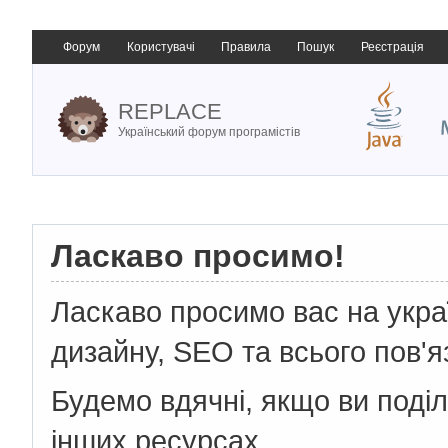
Форум
Користувачі
Правила
Пошук
Реєстрація
REPLACE
Український форум програмістів
Ласкаво просимо!
Ласкаво просимо вас на укр
дизайну, SEO та всього пов'я
Будемо вдячні, якщо ви поді
інших ресурсах.