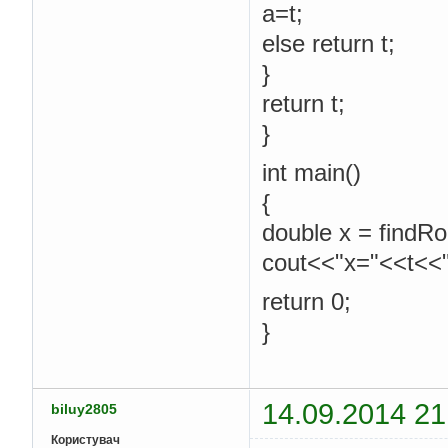
a=t;
else return t;
}
return t;
}
int main()
{
double x = findRoo
cout<<"x="<<t<<"
return 0;
}
14.09.2014 21
biluy2805
Користувач