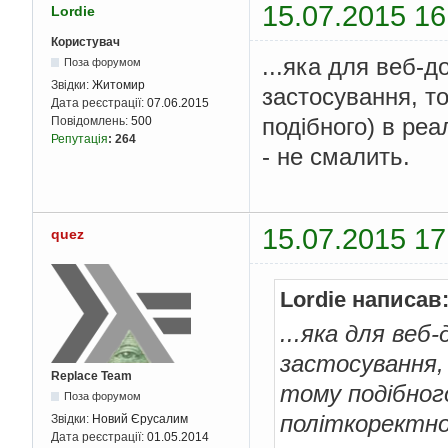
15.07.2015 16
Lordie
Користувач
...яка для веб-
Поза форумом
Звідки:
Житомир
застосування, то
Дата реєстрації:
07.06.2015
подібного) в реа
Повідомлень:
500
Репутація
:
264
- не смалить.
15.07.2015 17
quez
Lordie написав
...яка для веб
застосування, 
Replace Team
тому подібного
Поза форумом
політкоректно
Звідки:
Новий Єрусалим
Дата реєстрації:
01.05.2014