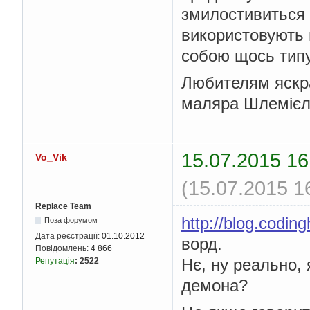
змилостивиться і
використовують ш
собою щось типу
Любителям яскра
маляра Шлемієля
15.07.2015 16
Vo_Vik
(15.07.2015 1
Replace Team
http://blog.coding
Поза форумом
Дата реєстрації:
01.10.2012
ворд.
Повідомлень:
4 866
Нє, ну реально,
Репутація
:
2522
демона?