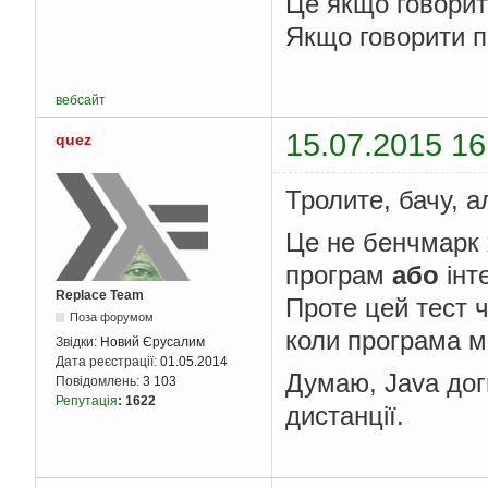
Це якщо говорит
Якщо говорити пр
вебсайт
15.07.2015 16
quez
Тролите, бачу, а
Це не бенчмарк 
програм
або
інте
Replace Team
Проте цей тест ч
Поза форумом
коли програма м
Звідки:
Новий Єрусалим
Дата реєстрації:
01.05.2014
Думаю, Java догн
Повідомлень:
3 103
Репутація
:
1622
дистанції.