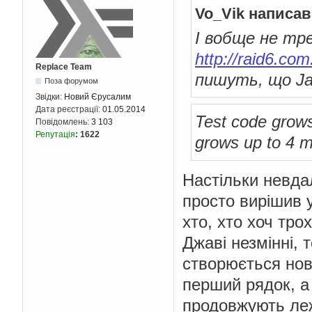
Vo_Vik написав
І вобще не тр
http://raid6.co
Replace Team
пишуть, що Ja
Поза форумом
Звідки:
Новий Єрусалим
Дата реєстрації:
01.05.2014
Test code grows 
Повідомлень:
3 103
Репутація
:
1622
grows up to 4 m
Настільки невда
просто вирішив 
хто, хто хоч тро
Джаві незмінні, 
створюється нов
перший рядок, а 
продовжують леж