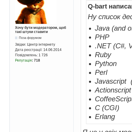
Q-bart написа
Ну список де
Java (and o
Хочу бути модератором, щоб
такі штуки ставити
PHP
Поза форумом
.NET (C#, 
Звідки:
Центр інтернету
Дата реєстрації:
14.06.2014
Ruby
Повідомлень:
1 726
Репутація
:
718
Python
Perl
Javascript 
Actionscrip
CoffeeScrip
C (CGI)
Erlang