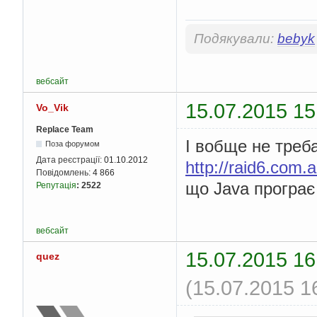
Подякували:
bebyk
вебсайт
15.07.2015 15
Vo_Vik
Replace Team
І вобще не треб
Поза форумом
Дата реєстрації:
01.10.2012
http://raid6.com.
Повідомлень:
4 866
що Java програє
Репутація
:
2522
вебсайт
15.07.2015 16
quez
(15.07.2015 1