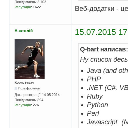
Повідомлень:
3 103
Веб-додатки - це
Репутація
:
1622
15.07.2015 17
Анатолій
Q-bart написав:
Ну список десь
Java (and oth
PHP
Користувач
.NET (C#, VB
Поза форумом
Ruby
Дата реєстрації:
14.05.2014
Повідомлень:
894
Python
Репутація
:
276
Perl
Javascript (