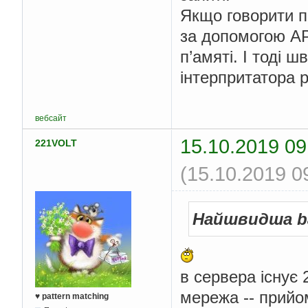
Якщо говорити п
за допомогою AP
п’амяті. І тоді 
інтерпритатора p
вебсайт
15.10.2019 09
221VOLT
(15.10.2019 0
Найшвидша b
в сервера існує 
мережа -- прийо
♥ pattern matching