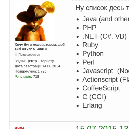
Ну список десь т
Java (and othe
PHP
.NET (C#, VB)
Ruby
Хочу бути модератором, щоб
такі штуки ставити
Python
Поза форумом
Perl
Звідки:
Центр інтернету
Дата реєстрації:
14.06.2014
Javascript (No
Повідомлень:
1 726
Репутація
:
718
Actionscript (F
CoffeeScript
C (CGI)
Erlang
15.07.2015 13
quez