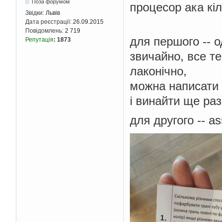
Поза форумом
процесор ака кі
Звідки:
Львів
Дата реєстрації:
26.09.2015
Повідомлень:
2 719
для першого -- о
Репутація
:
1873
звичайно, все те
лаконічно,
можна написати н
і винайти ще ра
для другого -- as