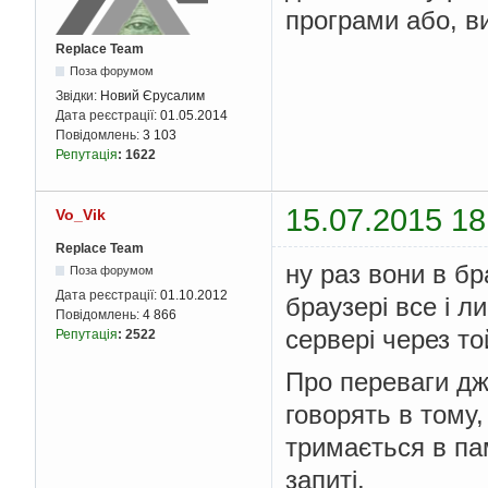
програми або, в
Replace Team
Поза форумом
Звідки:
Новий Єрусалим
Дата реєстрації:
01.05.2014
Повідомлень:
3 103
Репутація
:
1622
15.07.2015 18
Vo_Vik
Replace Team
ну раз вони в б
Поза форумом
Дата реєстрації:
01.10.2012
браузері все і ли
Повідомлень:
4 866
сервері через то
Репутація
:
2522
Про переваги джа
говорять в тому
тримається в па
запиті.