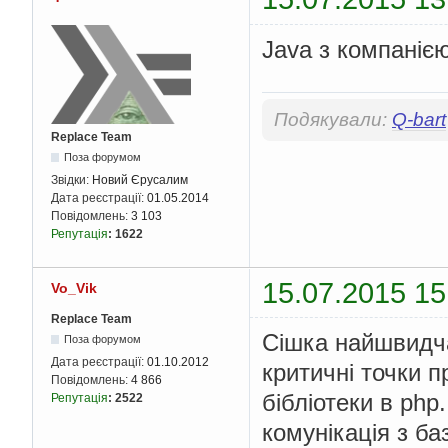
Java з компаніє
Подякували:
Q-bart
Replace Team
Поза форумом
Звідки:
Новий Єрусалим
Дата реєстрації:
01.05.2014
Повідомлень:
3 103
Репутація
:
1622
15.07.2015 15
Vo_Vik
Replace Team
Сішка найшвидча.
Поза форумом
Дата реєстрації:
01.10.2012
критичні точки п
Повідомлень:
4 866
бібліотеки в ph
Репутація
:
2522
комунікація з ба