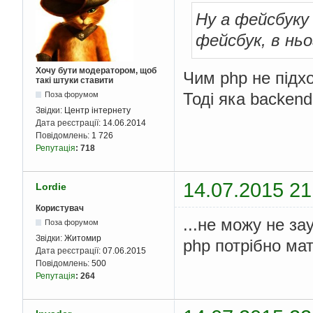
Ну а фейсбук
фейсбук, в ньо
Хочу бути модератором, щоб
Чим php не підх
такі штуки ставити
Тоді яка backen
Поза форумом
Звідки:
Центр інтернету
Дата реєстрації:
14.06.2014
Повідомлень:
1 726
Репутація
:
718
14.07.2015 21
Lordie
Користувач
...не можу не за
Поза форумом
Звідки:
Житомир
php потрібно мат
Дата реєстрації:
07.06.2015
Повідомлень:
500
Репутація
:
264