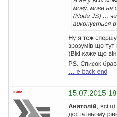
Я не у всіх мо
мову, мова на 
(Node JS) ... 
виконується 
Ну я теж спершу 
зрозумів що тут
)Вікі каже що ві
PS. Список брав
… e-back-end
15.07.2015 18
quez
Анатолій
, всі 
достатньому рів