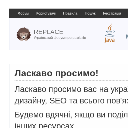
Форум
Користувачі
Правила
Пошук
Реєстрація
REPLACE
Український форум програмістів
Ласкаво просимо!
Ласкаво просимо вас на укр
дизайну, SEO та всього пов'я
Будемо вдячні, якщо ви поді
інших ресурсах.