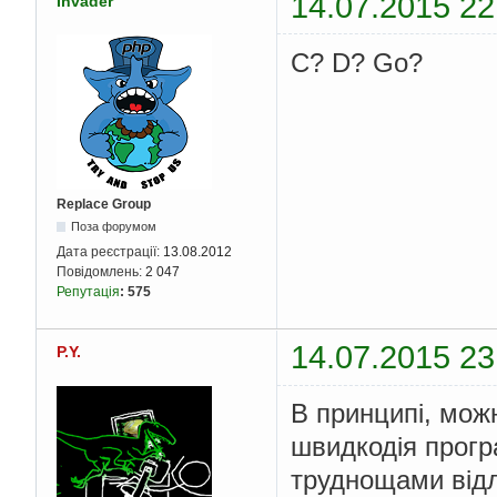
14.07.2015 22
Invader
C? D? Go?
Replace Group
Поза форумом
Дата реєстрації:
13.08.2012
Повідомлень:
2 047
Репутація
:
575
14.07.2015 23
P.Y.
В принципі, можн
швидкодія прогр
труднощами від