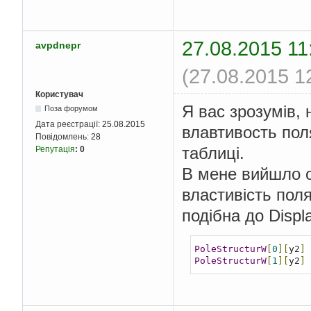
27.08.2015 11
avpdnepr
(27.08.2015 1
Користувач
Я вас зрозумів,
Поза форумом
Дата реєстрації:
25.08.2015
влавтивость пол
Повідомлень:
28
таблиці.
Репутація
:
0
В мене вийшло о
властивість поля
подібна до Disp
PoleStructurW
[
0
][
y2
]
PoleStructurW
[
1
][
y2
]