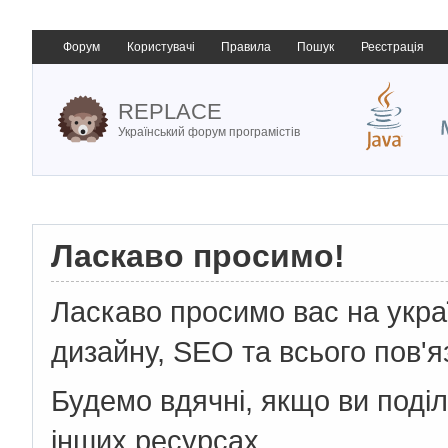
Форум
Користувачі
Правила
Пошук
Реєстрація
REPLACE
Український форум програмістів
Ласкаво просимо!
Ласкаво просимо вас на укр
дизайну, SEO та всього пов'я
Будемо вдячні, якщо ви поді
інших ресурсах.