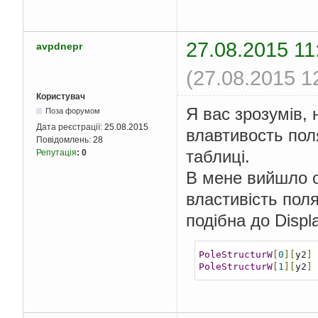
27.08.2015 11
avpdnepr
(27.08.2015 1
Користувач
Я вас зрозумів,
Поза форумом
Дата реєстрації:
25.08.2015
влавтивость пол
Повідомлень:
28
таблиці.
Репутація
:
0
В мене вийшло о
властивість поля
подібна до Disp
PoleStructurW
[
0
][
y2
]
PoleStructurW
[
1
][
y2
]