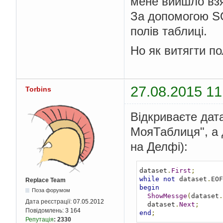
мене вийшло взят
За допомогою SQ
полів таблиці.
Но як витягти по
27.08.2015 11
Torbins
Відкриваєте дат
МояТаблиця", а д
на Делфі):
dataset
.
First
;
while
not
 dataset
.
EOF
Replace Team
begin
Поза форумом
ShowMessge
(
dataset
.
Дата реєстрації:
07.05.2012
  dataset
.
Next
;
Повідомлень:
3 164
end
;
Репутація
:
2330