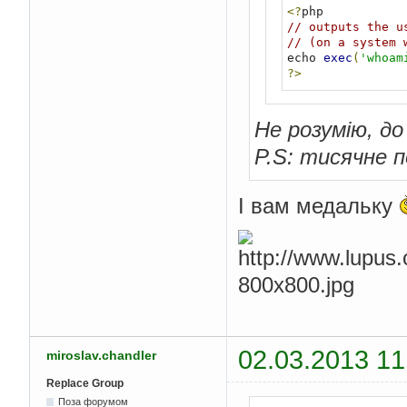
<?
// outputs the u
// (on a system 
echo 
exec
(
'whoam
?>
Не розумію, до
P.S: тисячне п
І вам медальку
02.03.2013 11
miroslav.chandler
Replace Group
Поза форумом