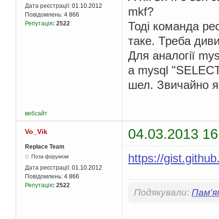
Дата реєстрації:
01.10.2012
mkf?
Повідомлень:
4 866
Тоді команда рес
Репутація
:
2522
таке. Треба див
Для аналогії mys
а mysql "SELECT
шел. Звичайно я
вебсайт
04.03.2013 16
Vo_Vik
Replace Team
https://gist.git
Поза форумом
Дата реєстрації:
01.10.2012
Повідомлень:
4 866
Репутація
:
2522
Подякували:
Пам'я