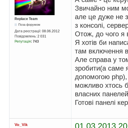
Звичайно ним мо
але це дуже не 
Replace Team
з консолі, серве
Поза форумом
Дата реєстрації:
08.06.2012
Отож, до чого я 
Повідомлень:
2 031
Я хотів би напи
Репутація
:
743
там включення в
Але справа у то
зробити(а саме я
допомогою php),
можливо хтось б
власних панелей
Готові панелі ке
01.03.2013 20
Vo_Vik