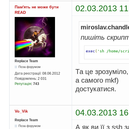
02.03.2013 11
Пам'ять не може бути
READ
miroslav.chandl
пишіть скрипт 
exec
(
'sh /home/scr
Replace Team
Поза форумом
Та це зрозуміло,
Дата реєстрації:
08.06.2012
а самого mkf)
Повідомлень:
2 031
Репутація
:
743
достукатися.
04.03.2013 16
Vo_Vik
Replace Team
А як ви її з ssh 
Поза форумом