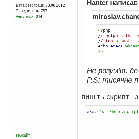
Hanter написав
Дата реєстрації:
03.08.2012
Повідомлень:
757
miroslav.chan
Репутація
:
344
<?
// outputs the u
// (on a system 
echo 
exec
(
'whoam
?>
Не розумію, до
P.S: тисячне п
пишіть скрипт і 
exec
(
'sh /home/script
вебсайт