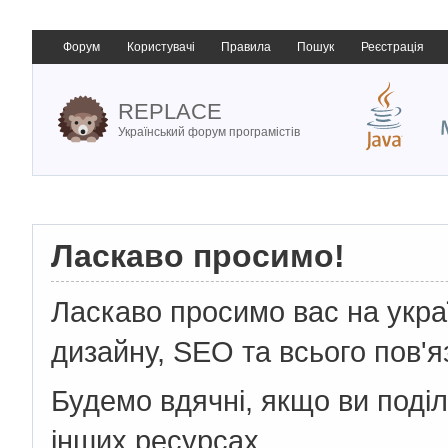
Форум
Користувачі
Правила
Пошук
Реєстрація
REPLACE
Український форум програмістів
Ласкаво просимо!
Ласкаво просимо вас на укр
дизайну, SEO та всього пов'я
Будемо вдячні, якщо ви поді
інших ресурсах.