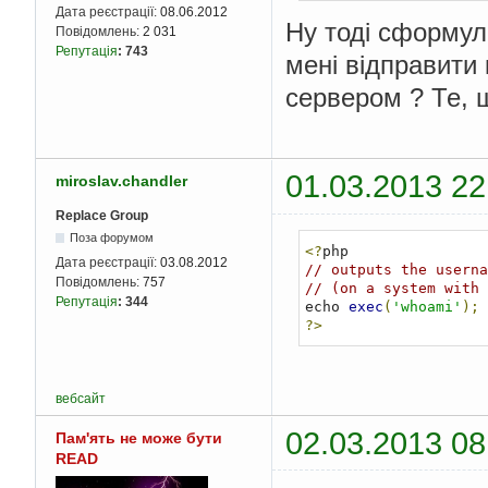
Дата реєстрації:
08.06.2012
Ну тоді сформул
Повідомлень:
2 031
Репутація
:
743
мені відправити 
сервером ? Те, 
01.03.2013 22
miroslav.chandler
Replace Group
Поза форумом
<?
Дата реєстрації:
03.08.2012
// outputs the userna
Повідомлень:
757
// (on a system with 
Репутація
:
344
echo 
exec
(
'whoami'
);
?>
вебсайт
02.03.2013 08
Пам'ять не може бути
READ