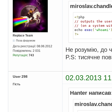
miroslav.chandl
<?
// outputs the use
// (on a system wi
echo 
exec
(
'whoami'
?>
Replace Team
Поза форумом
Дата реєстрації:
08.06.2012
Не розумію, до ч
Повідомлень:
2 031
Репутація
:
743
P.S: тисячне пов
02.03.2013 11
User 298
Гість
Hanter написав
miroslav.chan