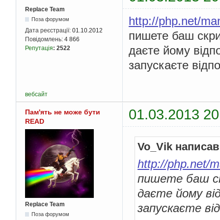
Replace Team
http://php.net/ma
Поза форумом
Дата реєстрації:
01.10.2012
пишете баш скри
Повідомлень:
4 866
даєте йому відпо
Репутація
:
2522
запускаєте відпо
вебсайт
01.03.2013 20
Пам'ять не може бути
READ
Vo_Vik написав
http://php.net/
пишете баш ск
даєте йому від
Replace Team
запускаєте від
Поза форумом