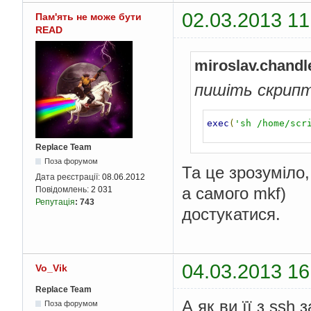
02.03.2013 11
Пам'ять не може бути
READ
miroslav.chandl
пишіть скрипт 
exec
(
'sh /home/scr
Replace Team
Поза форумом
Та це зрозуміло,
Дата реєстрації:
08.06.2012
а самого mkf)
Повідомлень:
2 031
Репутація
:
743
достукатися.
04.03.2013 16
Vo_Vik
Replace Team
А як ви її з ssh 
Поза форумом