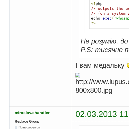
<?
// outputs the u
// (on a system 
echo 
exec
(
'whoam
?>
Не розумію, до
P.S: тисячне п
І вам медальку
02.03.2013 11
miroslav.chandler
Replace Group
Поза форумом