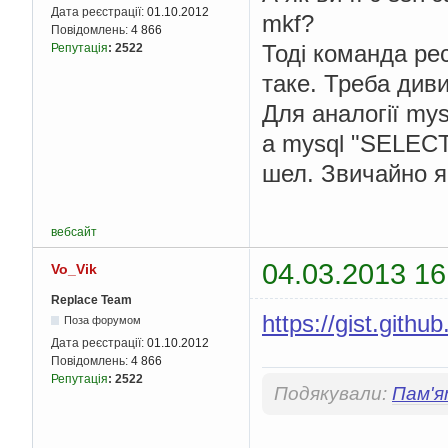
Дата реєстрації:
01.10.2012
mkf?
Повідомлень:
4 866
Тоді команда рес
Репутація
:
2522
таке. Треба див
Для аналогії mys
а mysql "SELECT
шел. Звичайно я
вебсайт
04.03.2013 16
Vo_Vik
Replace Team
https://gist.git
Поза форумом
Дата реєстрації:
01.10.2012
Повідомлень:
4 866
Репутація
:
2522
Подякували:
Пам'я