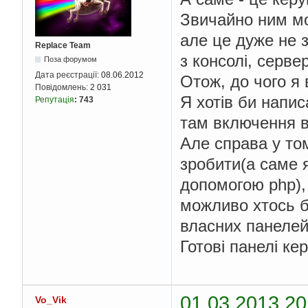
Звичайно ним мо
але це дуже не 
Replace Team
з консолі, серве
Поза форумом
Дата реєстрації:
08.06.2012
Отож, до чого я 
Повідомлень:
2 031
Я хотів би напи
Репутація
:
743
там включення в
Але справа у то
зробити(а саме я
допомогою php),
можливо хтось б
власних панелей
Готові панелі ке
01.03.2013 20
Vo_Vik