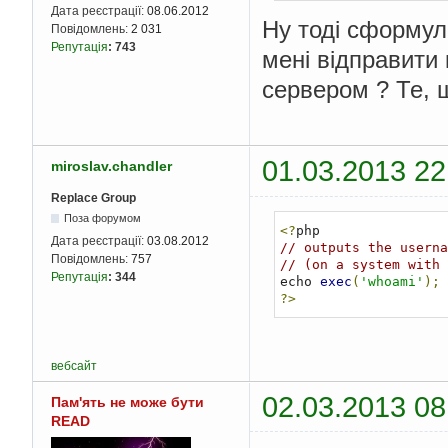
Дата реєстрації:
08.06.2012
Ну тоді сформул
Повідомлень:
2 031
Репутація
:
743
мені відправити 
сервером ? Те, 
01.03.2013 22
miroslav.chandler
Replace Group
Поза форумом
<?
Дата реєстрації:
03.08.2012
// outputs the userna
Повідомлень:
757
// (on a system with 
Репутація
:
344
echo 
exec
(
'whoami'
);
?>
вебсайт
02.03.2013 08
Пам'ять не може бути
READ