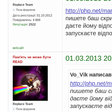
Replace Team
http://php.net/ma
Поза форумом
Дата реєстрації:
01.10.2012
пишете баш скри
Повідомлень:
4 866
даєте йому відпо
Репутація
:
2522
запускаєте відпо
вебсайт
01.03.2013 20
Пам'ять не може бути
READ
Vo_Vik написав
http://php.net/
пишете баш ск
даєте йому від
Replace Team
запускаєте від
Поза форумом