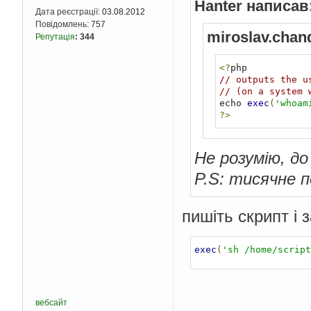
Hanter написав
Дата реєстрації:
03.08.2012
Повідомлень:
757
miroslav.chan
Репутація
:
344
<?
// outputs the u
// (on a system 
echo 
exec
(
'whoam
?>
Не розумію, до
P.S: тисячне п
пишіть скрипт і 
exec
(
'sh /home/script
вебсайт