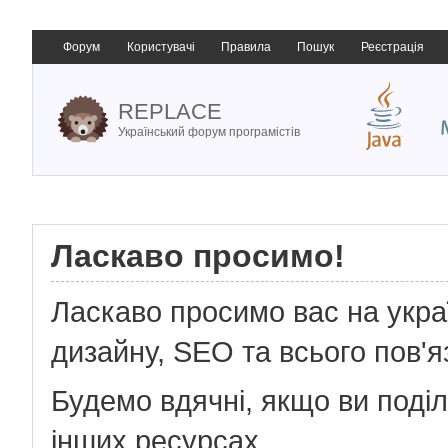
Форум
Користувачі
Правила
Пошук
Реєстрація
REPLACE
Український форум програмістів
Ласкаво просимо!
Ласкаво просимо вас на укр
дизайну, SEO та всього пов'я
Будемо вдячні, якщо ви поді
інших ресурсах.