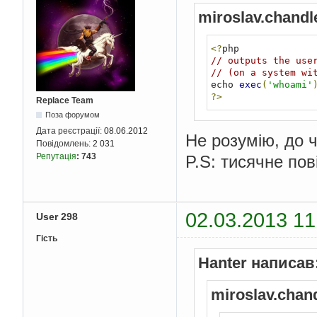
miroslav.chandl
<?
// outputs the use
// (on a system wi
echo 
exec
(
'whoami'
?>
Replace Team
Поза форумом
Дата реєстрації:
08.06.2012
Не розумію, до ч
Повідомлень:
2 031
Репутація
:
743
P.S: тисячне пов
02.03.2013 11
User 298
Гість
Hanter написав
miroslav.chan