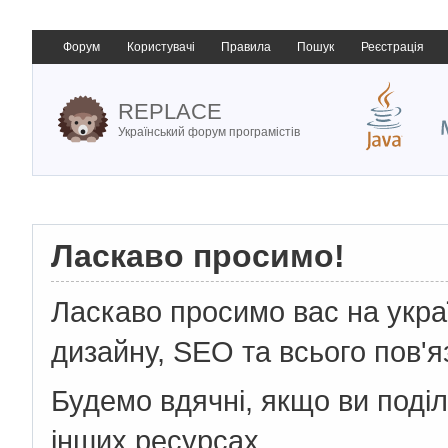
Форум
Користувачі
Правила
Пошук
Реєстрація
REPLACE
Український форум програмістів
Ласкаво просимо!
Ласкаво просимо вас на укр
дизайну, SEO та всього пов'я
Будемо вдячні, якщо ви поді
інших ресурсах.