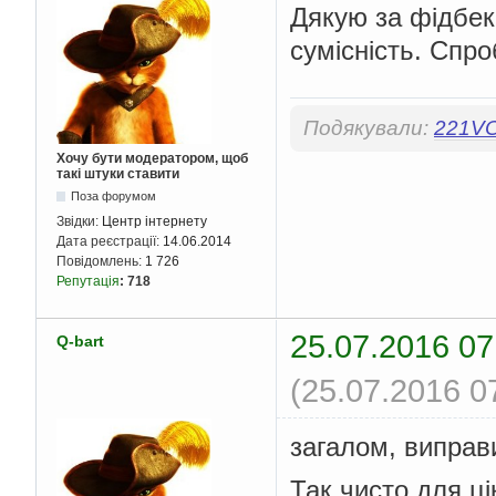
Дякую за фідбек.
сумісність. Спро
Подякували:
221V
Хочу бути модератором, щоб
такі штуки ставити
Поза форумом
Звідки:
Центр інтернету
Дата реєстрації:
14.06.2014
Повідомлень:
1 726
Репутація
:
718
25.07.2016 07
Q-bart
(25.07.2016 0
загалом, виправи
Так чисто для ці