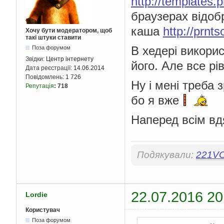
http://templates.
браузерах відобр
каша
http://prnt
Хочу бути модератором, щоб
такі штуки ставити
В хедері викорис
Поза форумом
Звідки:
Центр інтернету
його. Але все рі
Дата реєстрації:
14.06.2014
Повідомлень:
1 726
Ну і мені треба 
Репутація
:
718
бо я вже
Наперед всім вд
Подякували:
221V
22.07.2016 20
Lordie
Користувач
Поза форумом