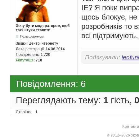
IE? Я поки випра
щось блокує, не
розробників то в
Хочу бути модератором, щоб
такі штуки ставити
всі підтримують,
Поза форумом
Звідки:
Центр інтернету
Дата реєстрації:
14.06.2014
Повідомлень:
1 726
Подякували:
leofu
Репутація
:
718
Повідомлення: 6
Переглядають тему:
1
гість,
Сторінки
1
Контакти
© 2012–2026 Украї