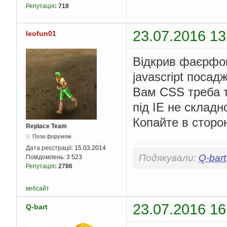
Репутація
:
718
23.07.2016 13
leofun01
Відкрив фаєрфок
javascript посад
Вам CSS треба т
під IE не складн
Копайте в стор
Replace Team
Поза форумом
Дата реєстрації:
15.03.2014
Подякували:
Q-bart
Повідомлень:
3 523
Репутація
:
2786
вебсайт
23.07.2016 16
Q-bart