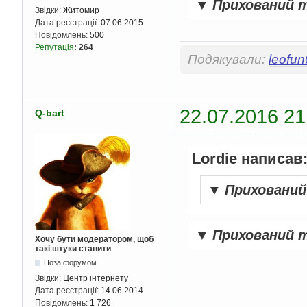
▼
Прихований 
Звідки:
Житомир
Дата реєстрації:
07.06.2015
Повідомлень:
500
Репутація
:
264
Подякували:
leofu
22.07.2016 21
Q-bart
Lordie написав
▼
Приховани
▼
Прихований 
Хочу бути модератором, щоб
такі штуки ставити
Поза форумом
Звідки:
Центр інтернету
Дата реєстрації:
14.06.2014
Повідомлень:
1 726