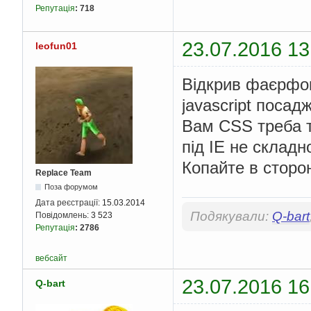
Репутація
:
718
23.07.2016 13
leofun01
Відкрив фаєрфок
javascript посад
Вам CSS треба т
під IE не складн
Копайте в стор
Replace Team
Поза форумом
Дата реєстрації:
15.03.2014
Подякували:
Q-bart
Повідомлень:
3 523
Репутація
:
2786
вебсайт
23.07.2016 16
Q-bart