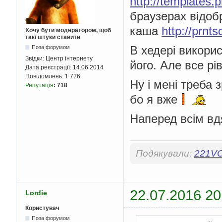
http://templates.
браузерах відобр
каша
http://prnt
Хочу бути модератором, щоб
такі штуки ставити
В хедері викорис
Поза форумом
Звідки:
Центр інтернету
його. Але все рі
Дата реєстрації:
14.06.2014
Повідомлень:
1 726
Ну і мені треба 
Репутація
:
718
бо я вже
Наперед всім вд
Подякували:
221V
22.07.2016 20
Lordie
Користувач
Поза форумом