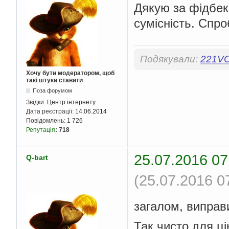
Дякую за фідбек.
сумісність. Спро
Подякували:
221V
Хочу бути модератором, щоб
такі штуки ставити
Поза форумом
Звідки:
Центр інтернету
Дата реєстрації:
14.06.2014
Повідомлень:
1 726
Репутація
:
718
25.07.2016 07
Q-bart
(25.07.2016 0
загалом, виправи
Так чисто для ці