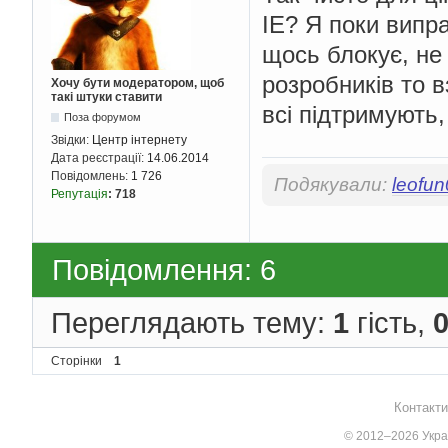
IE? Я поки випра
щось блокує, не
розробників то в
Хочу бути модератором, щоб
такі штуки ставити
всі підтримують,
Поза форумом
Звідки:
Центр інтернету
Дата реєстрації:
14.06.2014
Повідомлень:
1 726
Подякували:
leofu
Репутація
:
718
Повідомлення: 6
Переглядають тему:
1
гість,
Сторінки
1
Контакти
© 2012–2026 Украї