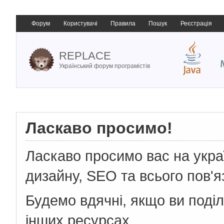
Форум
Користувачі
Правила
Пошук
Реєстрація
REPLACE
Український форум програмістів
Ласкаво просимо!
Ласкаво просимо вас на укр
дизайну, SEO та всього пов'я
Будемо вдячні, якщо ви поді
інших ресурсах.