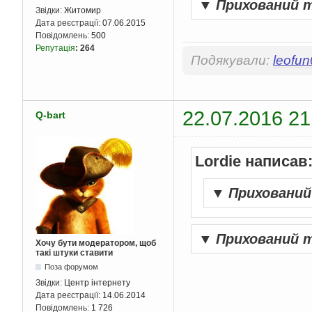
▼
Прихований 
Звідки:
Житомир
Дата реєстрації:
07.06.2015
Повідомлень:
500
Репутація
:
264
Подякували:
leofu
22.07.2016 21
Q-bart
Lordie написав
▼
Приховани
▼
Прихований 
Хочу бути модератором, щоб
такі штуки ставити
Поза форумом
Звідки:
Центр інтернету
Дата реєстрації:
14.06.2014
Повідомлень:
1 726