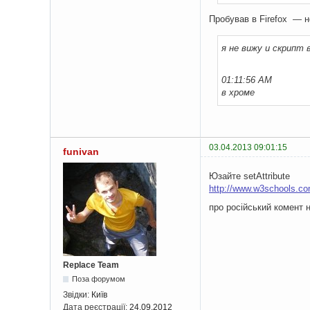
Пробував в Firefox — н
я не вижу и скрипт
01:11:56 AM
в хроме
03.04.2013 09:01:15
funivan
Юзайте setAttribute
http://www.w3schools.co
про російський комент 
Replace Team
Поза форумом
Звідки:
Київ
Дата реєстрації:
24.09.2012