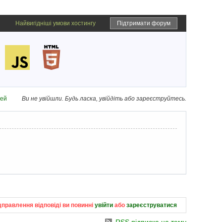
Найвигідніші умови хостингу
Підтримати форум
дей
Ви не увійшли.
Будь ласка, увійдіть або зареєструйтесь.
дправлення відповіді ви повинні
увійти
або
зареєструватися