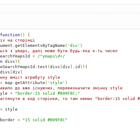
function
()
{
iv на сторінці
ument
.
getElementsByTagName
(
'div'
)
ься з ymaps, далі може бути будь-яка к-ть чисел
earchYmapsId 
=
/^ymaps\d+/
n
 divs
){
oSearchYmapsId
.
test
(
divs
[
div
].
id
)){
divs
[
div
]
нну вміст атрибуту style
=
 map
.
getAttribute
(
'style'
)
авило до вже існуючих, перевизначити змінну style
yle 
+
"border:15 solid #B99F8C;"
аглянути в код сторінки, то там немає "border:15 solid #
=
border 
=
"15 solid #B99F8C"