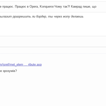
е працює. Працює в Opera, Konqueror.Чому так?! Камрад пише, що
 вылазит рразрешить ли бордер, ты через жопу делаешь
m/jsref/met_elem … ribute.asp
не зрозумів?