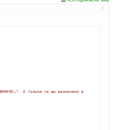
RSS підписка на тему
1
B99F8C;". Є тільки те що визначено в 