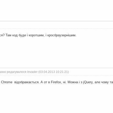
ся? Там код буде і коротшим, і кросбраузернішим.
ннє редагувалося Invader (03.04.2013 10:21:21)
 в Chrome відображається. А от в Firefox, ні. Можна і з jQuery, але чому т