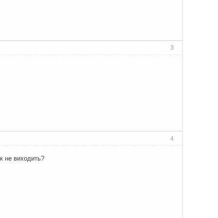
3
4
ак не виходить?