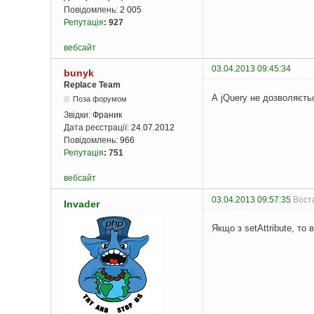
Повідомлень:
2 005
Репутація
:
927
вебсайт
03.04.2013 09:45:34
bunyk
Replace Team
А jQuery не дозволяєть
Поза форумом
Звідки:
Франик
Дата реєстрації:
24.07.2012
Повідомлень:
966
Репутація
:
751
вебсайт
03.04.2013 09:57:35
Воста
Invader
Якщо з setAttribute, то