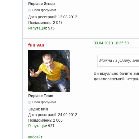
Replace Group
Поза форумом
Дата реєстрації:
13.08.2012
Повідомлень:
2 047
Репутація
:
575
03.04.2013 10:25:50
funivan
Можна і з jQuery, а
Ви візуально бачите змі
девелоперський інстру
Replace Team
Поза форумом
Звідки:
Київ
Дата реєстрації:
24.09.2012
Повідомлень:
2 005
Репутація
:
927
вебсайт