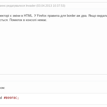
ннє редагувалося Invader (03.04.2013 10:37:53)
спекторі є зміни в HTML. У Firefox правила для border аж два. Якщо видали
юється. Помилок в консолі немає.
лом:
d 
#B99F8C;