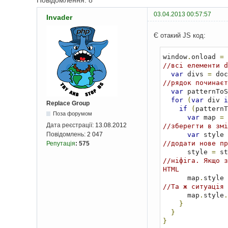
Повідомлення: 8
03.04.2013 00:57:57
Invader
Є отакий JS код:
window
.
onload 
=
//всі елементи d
var
 divs 
=
 doc
//рядок починаєт
var
 patternToS
for
(
var
 div 
i
Replace Group
if
(
patternT
Поза форумом
var
 map 
=
 
Дата реєстрації:
13.08.2012
//зберегти в змі
var
 style 
Повідомлень:
2 047
//додати нове пр
Репутація
:
575
      style 
=
 st
//ніфіга. Якщо з
HTML
      map
.
style 
//Та ж ситуація 
      map
.
style
.
}
}
}