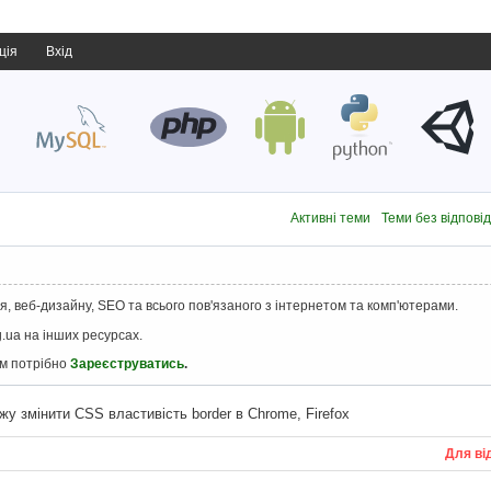
ція
Вхід
Активні теми
Теми без відпові
, веб-дизайну, SEO та всього пов'язаного з інтернетом та комп'ютерами.
.ua на інших ресурсах.
ам потрібно
Зареєструватись
.
жу змінити CSS властивість border в Chrome, Firefox
Для ві