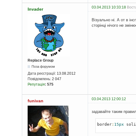
03.04.2013 10:33:18
Воста
Invader
Візуально ні. А от в ін
сторінці нічого не змін
Replace Group
Поза форумом
Дата реєстрації:
13.08.2012
Повідомлень:
2 047
Репутація
:
575
03.04.2013 12:00:12
funivan
задавайте таким прави
border
:
15px
 soli