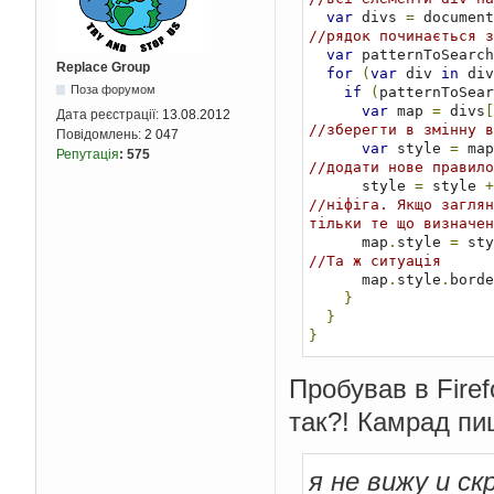
var
 divs 
=
 document
//рядок починається з
var
 patternToSearch
Replace Group
for
(
var
 div 
in
 div
Поза форумом
if
(
patternToSear
var
 map 
=
 divs
[
Дата реєстрації:
13.08.2012
//зберегти в змінну в
Повідомлень:
2 047
var
 style 
=
 map
Репутація
:
575
//додати нове правило
      style 
=
 style 
+
//ніфіга. Якщо заглян
тільки те що визначен
      map
.
style 
=
//Та ж ситуація 
      map
.
style
.
borde
}
}
}
Пробував в Fire
так?! Камрад пи
я не вижу и с