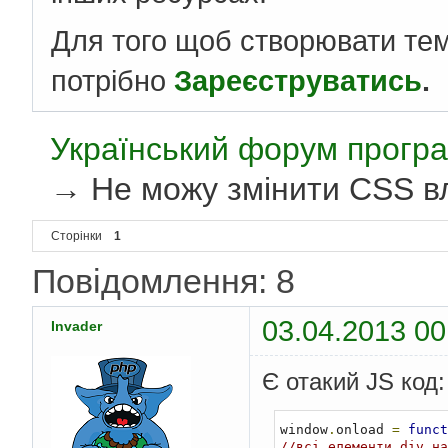
Для того щоб створювати те
потрібно
Зареєструватись
.
Український форум програ
→
Не можу змінити CSS вл
Сторінки
1
Повідомлення: 8
03.04.2013 00
Invader
Є отакий JS код:
window
.
onload 
=
funct
//всі елементи div на