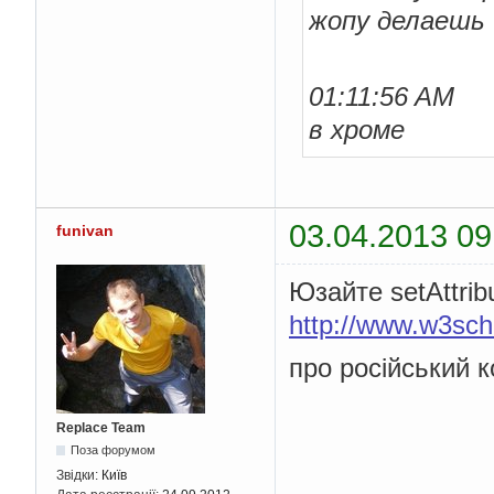
жопу делаешь
01:11:56 AM
в хроме
03.04.2013 09
funivan
Юзайте setAttrib
http://www.w3sch
про російський 
Replace Team
Поза форумом
Звідки:
Київ