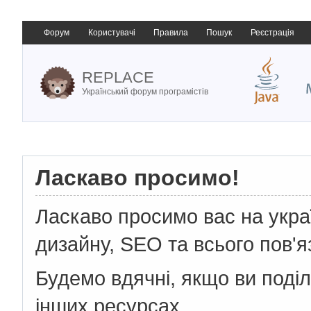
Форум
Користувачі
Правила
Пошук
Реєстрація
REPLACE
Український форум програмістів
Ласкаво просимо!
Ласкаво просимо вас на укр
дизайну, SEO та всього пов'я
Будемо вдячні, якщо ви поді
інших ресурсах.