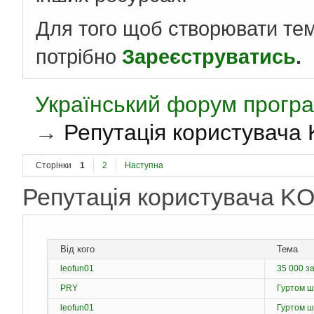
Для того щоб створювати те
потрібно
Зареєструватись
.
Український форум програ
→
Репутація користувач
Сторінки
1
2
Наступна
Репутація користувача
Від кого
Тема
leofun01
35 000 з
PRY
Гуртом ш
leofun01
Гуртом ш