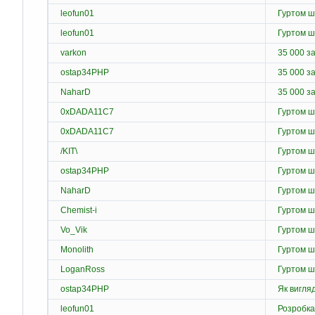
leofun01
Гуртом ш
leofun01
Гуртом ш
varkon
35 000 з
ostap34PHP
35 000 з
NaharD
35 000 з
0xDADA11C7
Гуртом ш
0xDADA11C7
Гуртом ш
/KIT\
Гуртом ш
ostap34PHP
Гуртом ш
NaharD
Гуртом ш
Chemist-i
Гуртом ш
Vo_Vik
Гуртом ш
Monolith
Гуртом ш
LoganRoss
Гуртом ш
ostap34PHP
Як вигля
leofun01
Розробка