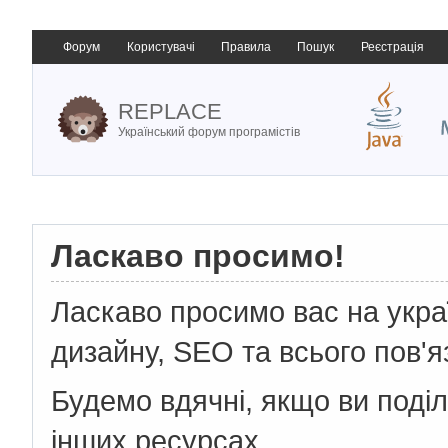
Форум
Користувачі
Правила
Пошук
Реєстрація
REPLACE
Український форум програмістів
Ласкаво просимо!
Ласкаво просимо вас на укр
дизайну, SEO та всього пов'я
Будемо вдячні, якщо ви поді
інших ресурсах.