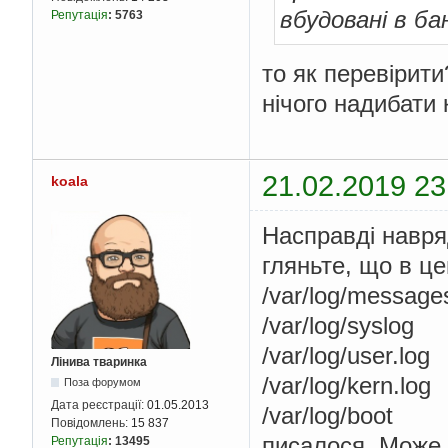
вбудовані в ба
Репутація
:
5763
то як перевірити
нічого надибати 
21.02.2019 23
koala
Насправді навряд
гляньте, що в це
/var/log/message
/var/log/syslog
/var/log/user.log
Лінива тваринка
/var/log/kern.log
Поза форумом
Дата реєстрації:
01.05.2013
/var/log/boot
Повідомлень:
15 837
писалося. Може,
Репутація
:
13495