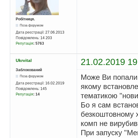
Робітниця.
Поза форумом
Дата реєстрації:
27.06.2013
Повідомлень:
14 203
Репутація
:
5763
21.02.2019 19
Ukrvital
Заблокований
Може Ви попали 
Поза форумом
Дата реєстрації:
16.02.2019
якому встановлен
Повідомлень:
145
тематикою "новин
Репутація
:
14
Бо я сам встано
безкоштовному х
комп не вирубив
При запуску "Mem