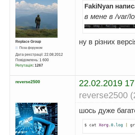
FakiNyan напис
в мене в /var/l
ну в різних верс
Replace Group
Поза форумом
Дата реєстрації:
22.08.2012
Повідомлень:
1 600
Репутація
:
1267
22.02.2019 17
reverse2500
reverse2500 (
шось дуже багат
$ cat 
Xorg
.
0.log
|
 gr