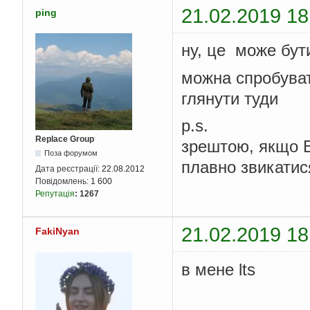
21.02.2019 18
ping
ну, це може бути 
можна спробувати
глянути туди
p.s.
Replace Group
зрештою, якщо В
Поза форумом
плавно звикатис
Дата реєстрації:
22.08.2012
Повідомлень:
1 600
Репутація
:
1267
21.02.2019 18
FakiNyan
в мене lts