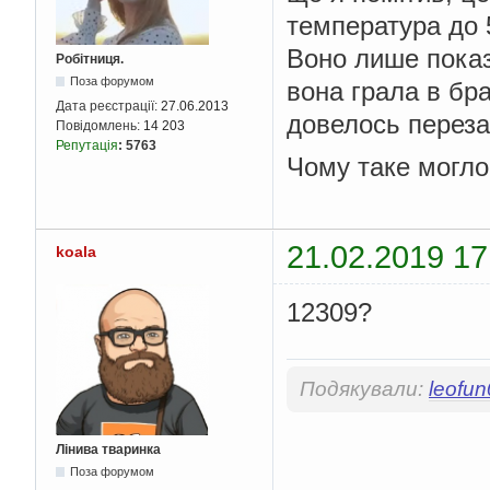
температура до 
Воно лише показ
Робітниця.
Поза форумом
вона грала в брау
Дата реєстрації:
27.06.2013
довелось переза
Повідомлень:
14 203
Репутація
:
5763
Чому таке могло
21.02.2019 17
koala
12309?
Подякували:
leofu
Лінива тваринка
Поза форумом