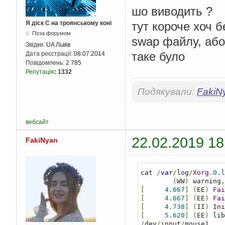
шо виводить ?
Я діск С на троянському коні
тут короче хоч 
Поза форумом
swap файлу, або 
Звідки:
UA Львів
таке було
Дата реєстрації:
08.07.2014
Повідомлень:
2 785
Репутація
:
1332
Подякували:
FakiN
вебсайт
22.02.2019 18
FakiNyan
cat 
/
var
/
log
/
Xorg
.
0.l
(
WW
)
 warning
,
[
4.667
]
(
EE
)
Fai
[
4.667
]
(
EE
)
Fai
[
4.738
]
(
II
)
Ini
[
5.620
]
(
EE
)
 lib
/
dev
/
input
/