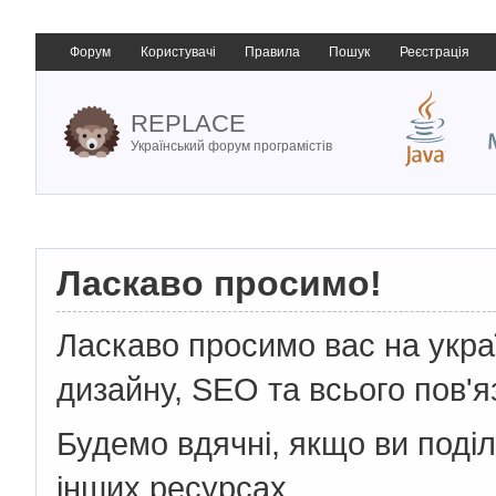
Форум
Користувачі
Правила
Пошук
Реєстрація
REPLACE
Український форум програмістів
Ласкаво просимо!
Ласкаво просимо вас на укр
дизайну, SEO та всього пов'я
Будемо вдячні, якщо ви поді
інших ресурсах.