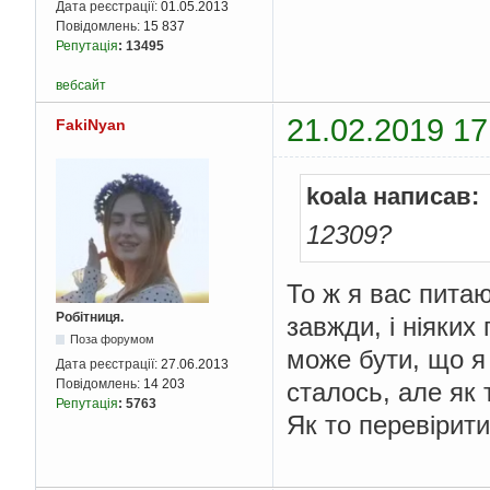
Дата реєстрації:
01.05.2013
Повідомлень:
15 837
Репутація
:
13495
вебсайт
21.02.2019 17
FakiNyan
koala написав:
12309?
То ж я вас питаю
Робітниця.
завжди, і ніяких
Поза форумом
може бути, що я
Дата реєстрації:
27.06.2013
Повідомлень:
14 203
сталось, але як 
Репутація
:
5763
Як то перевірит