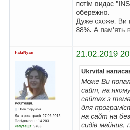
потім видає "I
обережно.
Дуже схоже. Ви г
88%. А пам'ять 
21.02.2019 20
FakiNyan
Ukrvital написа
Може Ви попал
сайт, на якому
сайтах з тема
Робітниця.
для програміст
Поза форумом
на сайт на бе
Дата реєстрації:
27.06.2013
Повідомлень:
14 203
сидів майнив, 
Репутація
:
5763