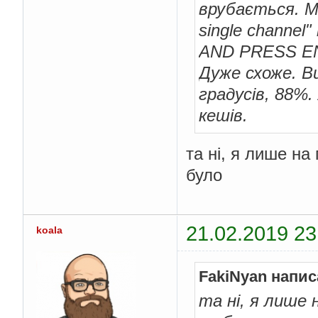
врубається. Ма
single channel
AND PRESS EN
Дуже схоже. Ви
градусів, 88%
кешів.
та ні, я лише на
було
21.02.2019 23
koala
FakiNyan напис
та ні, я лише 