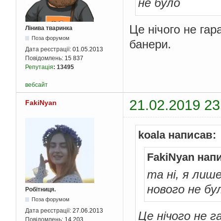
не було
Це нічого не га
Лінива тваринка
Поза форумом
банери.
Дата реєстрації:
01.05.2013
Повідомлень:
15 837
Репутація
:
13495
вебсайт
21.02.2019 23
FakiNyan
koala написав:
FakiNyan нап
та ні, я лиш
нового не бу
Робітниця.
Поза форумом
Дата реєстрації:
27.06.2013
Це нічого не 
Повідомлень:
14 203