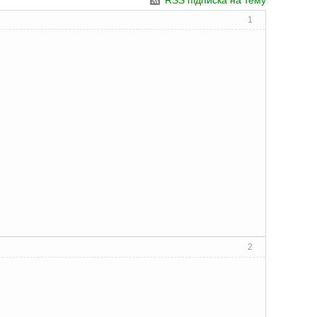
RSS підписка на тему
1
2