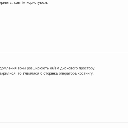
криють, сам їм користуюся.
овідомлення вони розширюють об'єм дискового простору.
крилися, то з'явилася б сторінка оператора хостингу.