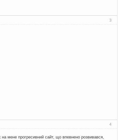
3
4
як на мене прогресивний сайт, що впевнено розвивався,