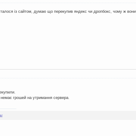
талося із сайтом, думаю що перекупив яндекс чи дропбокс, чому ж вон
екупили.
 немає грошей на утримання сервера.
er