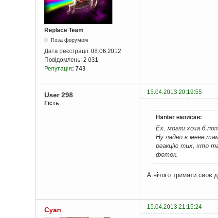
Replace Team
Поза форумом
Дата реєстрації:
08.06.2012
Повідомлень:
2 031
Репутація
:
743
15.04.2013 20:19:55
User 298
Гість
Hanter написав:
Ех, могли хоча б по
Ну ладно в мене там
реакцію тих, хто та
фоток.
А нічого тримати своє 
15.04.2013 21:15:24
Cyan