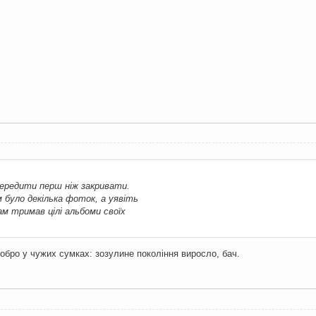
передити перш ніж закривати.
 було декілька фоток, а уявіть
м тримав цілі альбоми своїх
добро у чужих сумках: зозулине покоління виросло, бач.