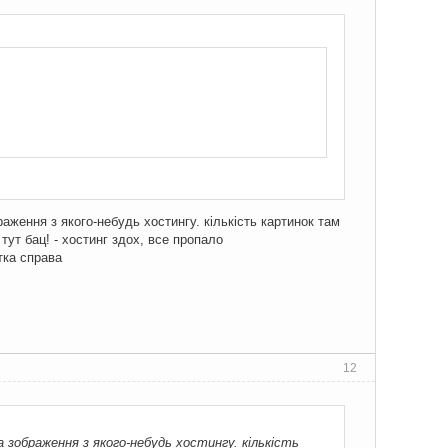
аження з якого-небудь хостингу. кількість картинок там
 тут бац! - хостинг здох, все пропало
тка справа
12
 зображення з якого-небудь хостингу. кількість