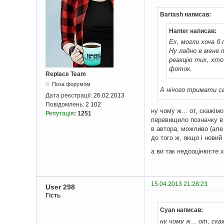
Bartash написав:
Hanter написав:
Ех, могли хоча б
Ну ладно в мене 
реакцію тих, хто
фоток.
Replace Team
Поза форумом
А нічого тримати св
Дата реєстрації:
26.02.2013
Повідомлень:
2 102
ну чому ж... от, скажім
Репутація
:
1251
перевищило позначку в д
в автора, можливо (але
до того ж, якщо і нови
а ви так недооцінюєте х
15.04.2013 21:28:23
User 298
Гість
Cyan написав:
ну чому ж...
от, ска