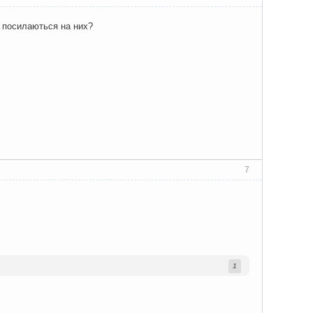
и посилаються на них?
7
1