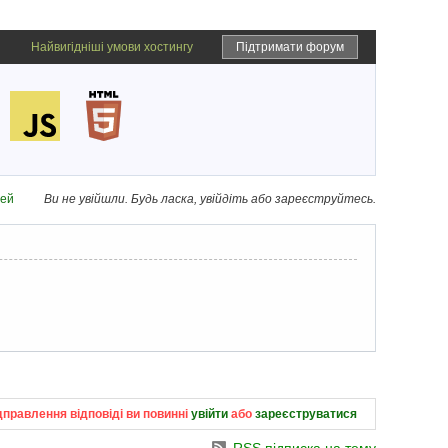
Найвигідніші умови хостингу
Підтримати форум
дей
Ви не увійшли.
Будь ласка, увійдіть або зареєструйтесь.
дправлення відповіді ви повинні
увійти
або
зареєструватися