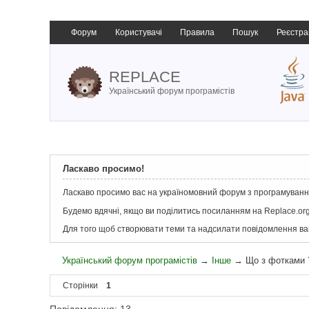
Форум
Користувачі
Правила
Пошук
Реєстра
REPLACE
Український форум програмістів
Ласкаво просимо!
Ласкаво просимо вас на україномовний форум з програмування
Будемо вдячні, якщо ви поділитись посиланням на Replace.org
Для того щоб створювати теми та надсилати повідомлення в
Український форум програмістів
→
Інше
→
Що з фотками 
Сторінки
1