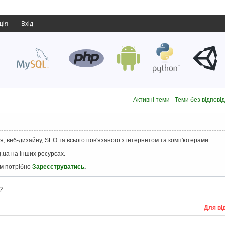
ція
Вхід
Активні теми
Теми без відпові
, веб-дизайну, SEO та всього пов'язаного з інтернетом та комп'ютерами.
.ua на інших ресурсах.
ам потрібно
Зареєструватись
.
?
Для ві