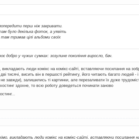
 попередити перш ніж закривати.
там було декілька фоток, а уявіть
 там тримав цілі альбоми своїх
оє добро у чужих сумках: зозулине покоління виросло, бач.
о, викладають люди комікс на комікс-сайті, вставляючи посилання на зобр
ві тисячі, висить він в першості рейтингу, його читають багато людей - і
 не завжди), залишились ті картинки, але перезаливати їх дуже трудоміс
й хостинг здохне, то всю роботу доведеться починати заново
остинг...
жімо, викладають люди комікс на комікс-сайті, вставляючи посилання на