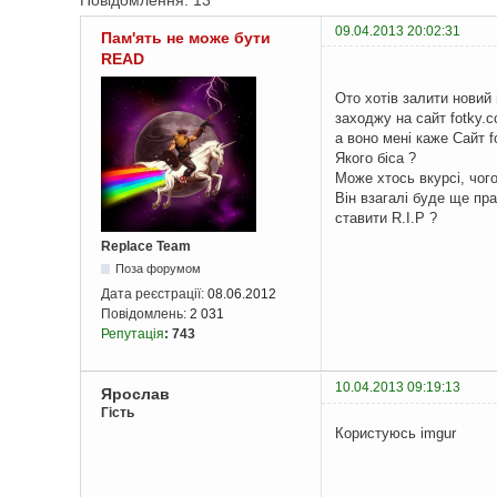
Повідомлення: 13
09.04.2013 20:02:31
Пам'ять не може бути
READ
Ото хотів залити новий
заходжу на сайт fotky.c
а воно мені каже Cайт f
Якого біса ?
Може хтось вкурсі, чого
Він взагалі буде ще пр
ставити R.I.P ?
Replace Team
Поза форумом
Дата реєстрації:
08.06.2012
Повідомлень:
2 031
Репутація
:
743
10.04.2013 09:19:13
Ярослав
Гість
Користуюсь imgur