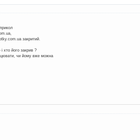
 прикол
om.ua,
otky.com.ua закритий.
 і хто його закрив ?
ацювати, чи йому вже можна