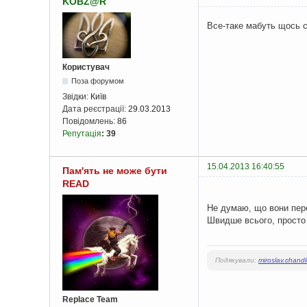
KOBZ@R
Все-таке мабуть щось с
Користувач
Поза форумом
Звідки:
Київ
Дата реєстрації:
29.03.2013
Повідомлень:
86
Репутація
:
39
15.04.2013 16:40:55
Пам'ять не може бути
READ
Не думаю, що вони пер
Швидше всього, просто
Подякували:
miroslav.chandl
Replace Team