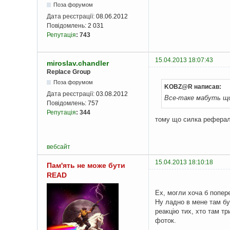
Поза форумом
Дата реєстрації:
08.06.2012
Повідомлень:
2 031
Репутація
:
743
15.04.2013 18:07:43
miroslav.chandler
Replace Group
Поза форумом
KOBZ@R написав:
Дата реєстрації:
03.08.2012
Все-таке мабуть що
Повідомлень:
757
Репутація
:
344
тому що силка реферал
вебсайт
15.04.2013 18:10:18
Пам'ять не може бути
READ
Ех, могли хоча б попер
Ну ладно в мене там бу
реакцію тих, хто там тр
фоток.