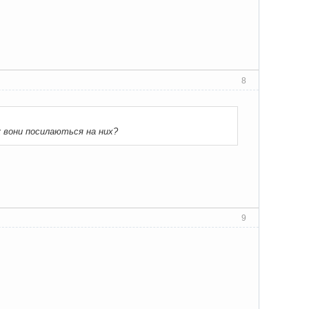
8
ж вони посилаються на них?
9