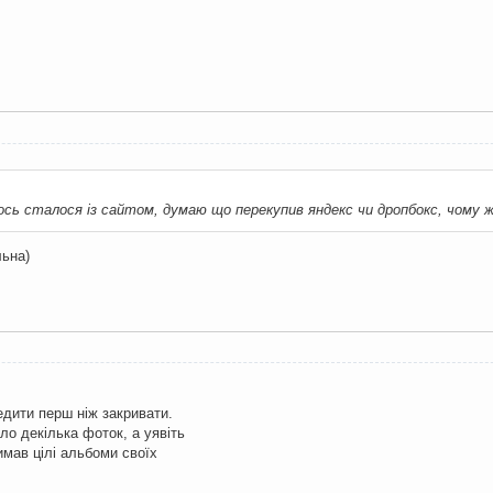
сь сталося із сайтом, думаю що перекупив яндекс чи дропбокс, чому 
ьна)
едити перш ніж закривати.
ло декілька фоток, а уявіть
имав цілі альбоми своїх