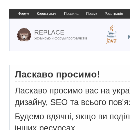
Форум
Користувачі
Правила
Пошук
Реєстрація
REPLACE
Український форум програмістів
Ласкаво просимо!
Ласкаво просимо вас на укр
дизайну, SEO та всього пов'я
Будемо вдячні, якщо ви поді
інших ресурсах.