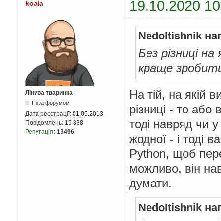
19.10.2020 10
koala
NedoItishnik на
Без різниці на
краще зробит
На тій, на якій 
Лінива тваринка
Поза форумом
різниці - то або
Дата реєстрації:
01.05.2013
тоді навряд чи у
Повідомлень:
15 838
Репутація
:
13496
жодної - і тоді 
Python, щоб пере
можливо, він нав
думати.
NedoItishnik на