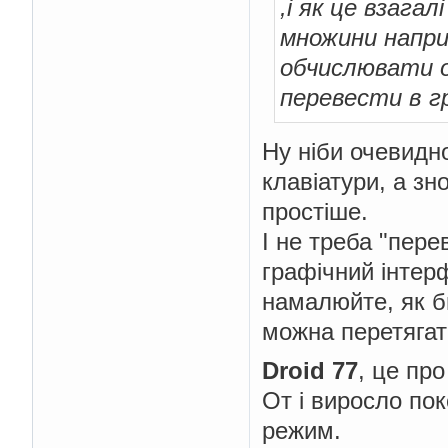
,і як це взага
множини наприк
обчислювати оп
перевести в г
Ну ніби очевидн
клавіатури, а зн
простіше.
І не треба "пер
графічний інтерф
намалюйте, як б
можна перетягати
Droid 77
, це пр
От і виросло пок
режим.