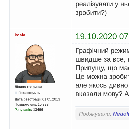
реалізувати у н
зробити?)
19.10.2020 07
koala
Графічний режим
швидше за все, 
Припущу, що має
Це можна зробит
але якось дивно
Лінива тваринка
вказали мову? А
Поза форумом
Дата реєстрації:
01.05.2013
Повідомлень:
15 838
Репутація
:
13496
Подякували:
NedoIt