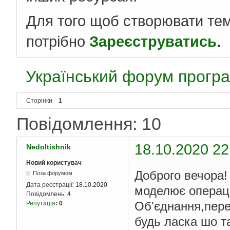
Для того щоб створювати те
потрібно
Зареєструватись
.
Український форум програ
Сторінки
1
Повідомлення: 10
18.10.2020 22
NedoItishnik
Новий користувач
Доброго вечора!
Поза форумом
Дата реєстрації:
18.10.2020
моделює операці
Повідомлень:
4
Об'єднання,пере
Репутація
:
0
будь ласка шо т