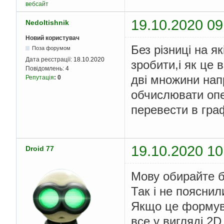
вебсайт
19.10.2020 09
NedoItishnik
Новий користувач
Без різниці на я
Поза форумом
Дата реєстрації:
18.10.2020
зробити,і як це 
Повідомлень:
4
дві множини нап
Репутація
:
0
обчислювати опер
перевести в гра
19.10.2020 10
Droid 77
Мову обирайте бу
Так і не поясни
Якщо це формува
все у вигляді 2D