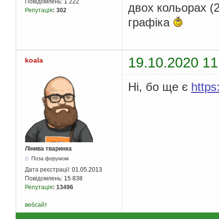
Повідомлень:
1 222
двох кольорах (25
Репутація
:
302
графіка
19.10.2020 11
koala
Ні, бо ще є
https
Лінива тваринка
Поза форумом
Дата реєстрації:
01.05.2013
Повідомлень:
15 838
Репутація
:
13496
вебсайт