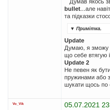
Думав якось зви
bullet
...але наві
та підказки стос
▼
Примітка.
Update
Думаю, я зможу 
що себе втягую і
Update 2
Не певен як бути
пружинами або 
шукати щось по с
05.07.2021 23
Vo_Vik