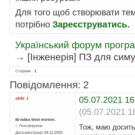
Для того щоб створювати те
потрібно
Зареєструватись
.
Український форум програ
→
[Інженерія] ПЗ для симу
Сторінки
1
Повідомлення: 2
05.07.2021 16
ch0r_t
(05.07.2021 1
Ibi nullus timet mortem.
Тож, маю досить
Поза форумом
Дата реєстрації:
04.11.2020