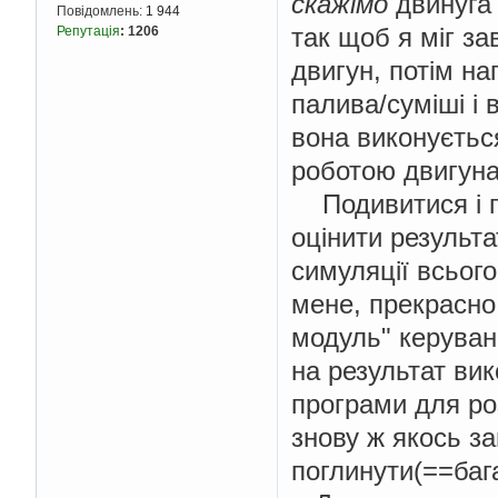
скажімо
двинуга 
Повідомлень:
1 944
так щоб я міг з
Репутація
:
1206
двигун, потім н
палива/суміші і 
вона виконуєтьс
роботою двигуна
Подивитися і по
оцінити результа
симуляції всьог
мене, прекрасно
модуль" керуванн
на результат ви
програми для ро
знову ж якось з
поглинути(==баг