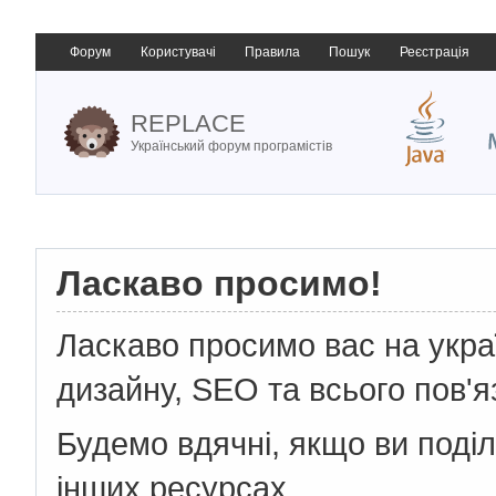
Форум
Користувачі
Правила
Пошук
Реєстрація
REPLACE
Український форум програмістів
Ласкаво просимо!
Ласкаво просимо вас на укр
дизайну, SEO та всього пов'я
Будемо вдячні, якщо ви поді
інших ресурсах.