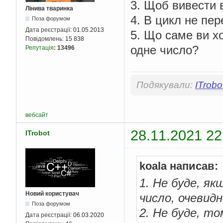
3. Щоб вивести в
Лінива тваринка
4. В цикл не пер
Поза форумом
Дата реєстрації:
01.05.2013
5. Що саме ви хо
Повідомлень:
15 838
одне число?
Репутація
:
13496
Подякували:
ITrobo
вебсайт
28.11.2021 22
ITrobot
koala написав:
1. Не буде, я
Новий користувач
число, очевидн
Поза форумом
2. Не буде, то
Дата реєстрації:
06.03.2020