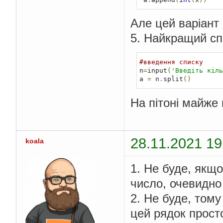
Але цей варіант 
5. Найкращий сп
#введення списку
n
=
input
(
'Введіть кіль
a 
=
 n
.
split
()
На пітоні майже
28.11.2021 19
koala
1. Не буде, якщ
число, очевидно
2. Не буде, тому
цей рядок прост