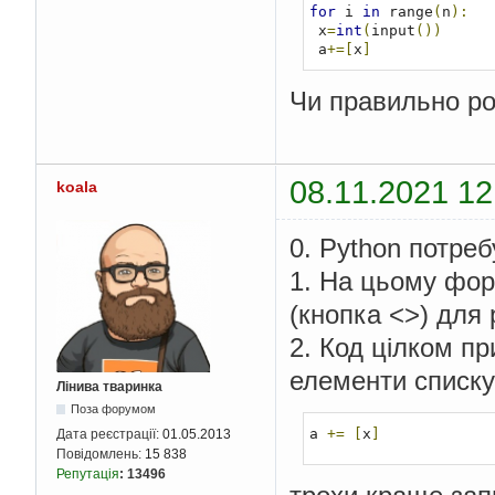
for
 i 
in
 range
(
n
):
 x
=
int
(
input
())
 a
+=[
x
]
Чи правильно р
08.11.2021 12
koala
0. Python потреб
1. На цьому фор
(кнопка <>) для
2. Код цілком пр
елементи списку 
Лінива тваринка
Поза форумом
a 
+=
[
x
]
Дата реєстрації:
01.05.2013
Повідомлень:
15 838
Репутація
:
13496