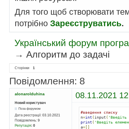
Для того щоб створювати те
потрібно
Зареєструватись
.
Український форум програ
→
Алгоритм до задачі
Сторінки
1
Повідомлення: 8
08.11.2021 12
alonarolduhina
Новий користувач
Поза форумом
#введення списку
Дата реєстрації:
03.10.2021
n
=
int
(
input
(
'Введіть 
Повідомлень:
9
print
(
'Введіть елемен
Репутація
:
0
a
=[]