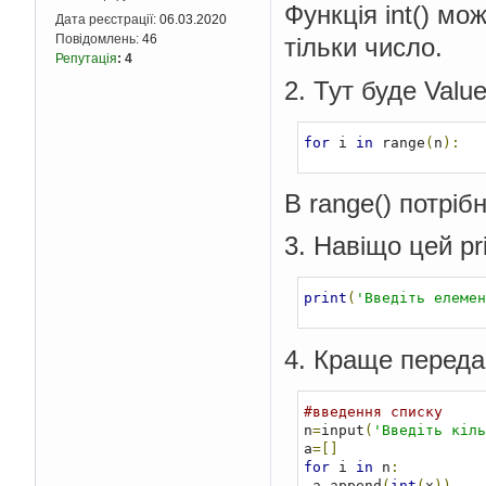
Функція int() мо
Дата реєстрації:
06.03.2020
Повідомлень:
46
тільки число.
Репутація
:
4
2. Тут буде Value
for
 i 
in
 range
(
n
):
В range() потріб
3. Навіщо цей pr
print
(
'Введіть елемен
4. Краще передав
#введення списку
n
=
input
(
'Введіть кіль
a
=[]
for
 i 
in
 n
:
 a
.
append
(
int
(
x
))