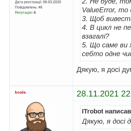
2. Не буде, то
Дата реєстрації:
06.03.2020
Повідомлень:
46
ValueError, то
Репутація
:
4
3. Щоб вивест
4. В цикл не п
взагалі?
5. Що саме ви 
себто одне чи
Дякую, я досі ду
28.11.2021 22
koala
ITrobot написав
Дякую, я досі 