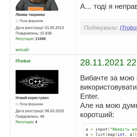
А... тоді я непр
Лінива тваринка
Поза форумом
Подякували:
ITrobo
Дата реєстрації:
01.05.2013
Повідомлень:
15 838
Репутація
:
13496
вебсайт
28.11.2021 22
ITrobot
Вибачте за мою н
використовувати
Enter.
Новий користувач
Але на мою думку
Поза форумом
Дата реєстрації:
06.03.2020
коротший:
Повідомлень:
46
Репутація
:
4
a 
=
 input
(
"Введіть ел
a 
=
 list
(
map
(
int
,
 a
))