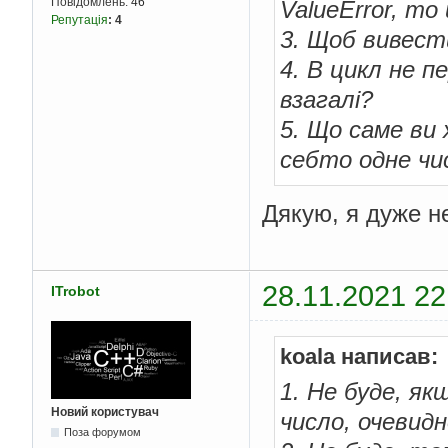
Повідомлень:
46
ValueError, то
Репутація
:
4
3. Щоб вивест
4. В цикл не п
взагалі?
5. Що саме ви 
себто одне чи
Дякую, я дуже н
28.11.2021 22
ITrobot
koala написав:
1. Не буде, я
Новий користувач
число, очевидн
Поза форумом