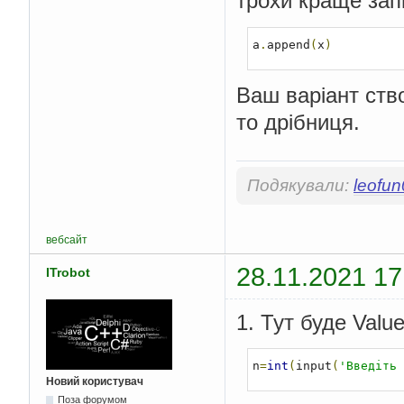
трохи краще зап
a
.
append
(
x
)
Ваш варіант ств
то дрібниця.
Подякували:
leofu
вебсайт
28.11.2021 17
ITrobot
1. Тут буде Value
n
=
int
(
input
(
'Введіть 
Новий користувач
Поза форумом