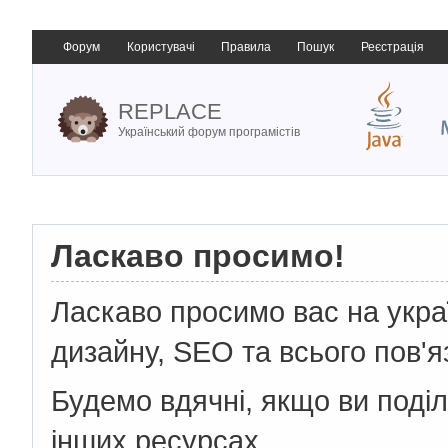
Форум
Користувачі
Правила
Пошук
Реєстрація
REPLACE
Український форум програмістів
Ласкаво просимо!
Ласкаво просимо вас на укр
дизайну, SEO та всього пов'я
Будемо вдячні, якщо ви поді
інших ресурсах.