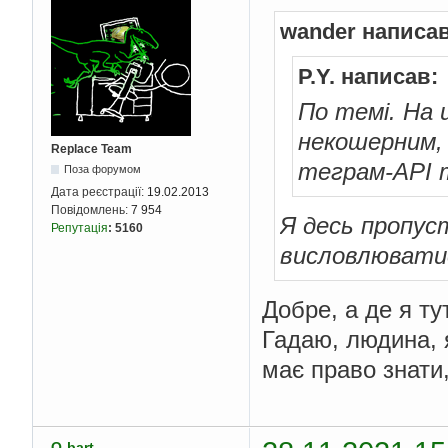
wander написав
P.Y. написав:
По темі. На
некошерним, 
Replace Team
теграм-API т
Поза форумом
Дата реєстрації:
19.02.2013
Повідомлень:
7 954
Я десь пропус
Репутація
:
5160
висловлюватис
Добре, а де я т
Гадаю, людина, я
має право знати,
Q-bart