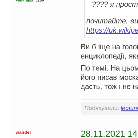
Репутація
:
5160
???? я прост
почитайте, ви
https://uk.wi
Ви б іще на гол
енциклопедії, я
По темі. На цьо
його писав моска
дасть, тож і не 
Подякували:
leofu
28.11.2021 14
wander