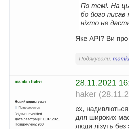
По темі. На ц
бо його писав
ніхто не даст
Яке API? Ви про
Подякували:
mamki
28.11.2021 16
mamkin haker
haker (28.11.
Новий користувач
ех, надивлються
Поза форумом
Звідки:
unverified
для широких мас
Дата реєстрації:
11.07.2021
люди лізуть без
Повідомлень:
960