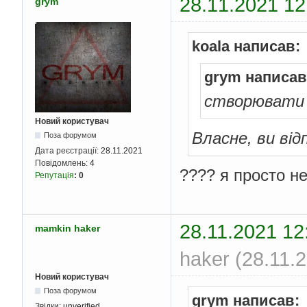
28.11.2021 12
grym
koala написав:
grym написав
створювати 
Новий користувач
Власне, ви від
Поза форумом
Дата реєстрації:
28.11.2021
Повідомлень:
4
???? я просто н
Репутація
:
0
28.11.2021 12
mamkin haker
haker (28.11.
Новий користувач
Поза форумом
grym написав:
Звідки:
unverified