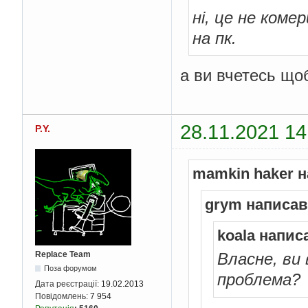
ні, це не коме
на пк.
а ви вчетесь що
28.11.2021 14
P.Y.
mamkin haker н
grym написав
koala напис
Replace Team
Власне, ви 
Поза форумом
проблема?
Дата реєстрації:
19.02.2013
Повідомлень:
7 954