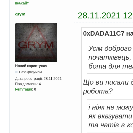
вебсайт
28.11.2021 12
grym
0xDADA11C7 на
Усім доброго
початківець,
бота для те
Новий користувач
Поза форумом
Дата реєстрації:
28.11.2021
Що ви писали 
Повідомлень:
4
робота?
Репутація
:
0
і ніяк не мо
як вказувати
та чатів в к