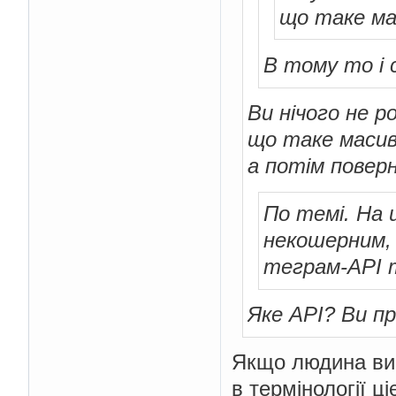
що таке ма
В тому то і с
Ви нічого не р
що таке маси
а потім повер
По темі. На
некошерним, 
теграм-API т
Яке API? Ви п
Якщо людина вик
в термінології ц