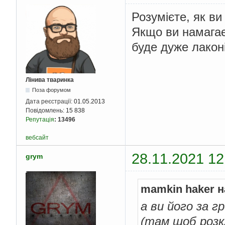
Розумієте, як ви
Якщо ви намагає
буде дуже лакон
Лінива тваринка
Поза форумом
Дата реєстрації:
01.05.2013
Повідомлень:
15 838
Репутація
:
13496
вебсайт
28.11.2021 12
grym
mamkin haker н
а ви його за г
(там щоб розкл