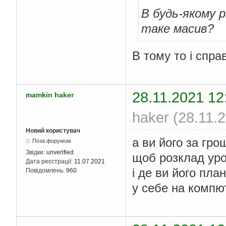
В будь-якому р
таке масив?
В тому то і спра
28.11.2021 12
mamkin haker
haker (28.11.
Новий користувач
а ви його за гро
Поза форумом
Звідки:
unverified
щоб розклад урок
Дата реєстрації:
11.07.2021
і де ви його пла
Повідомлень:
960
у себе на компю