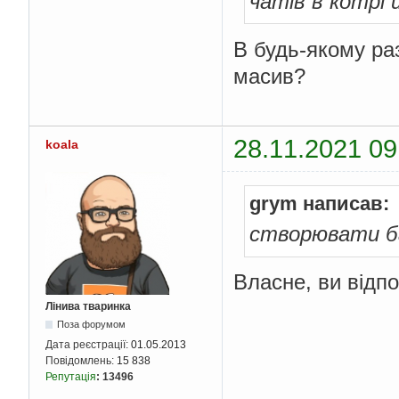
чатів в котрі 
В будь-якому раз
масив?
28.11.2021 09
koala
grym написав:
створювати б
Власне, ви відп
Лінива тваринка
Поза форумом
Дата реєстрації:
01.05.2013
Повідомлень:
15 838
Репутація
:
13496