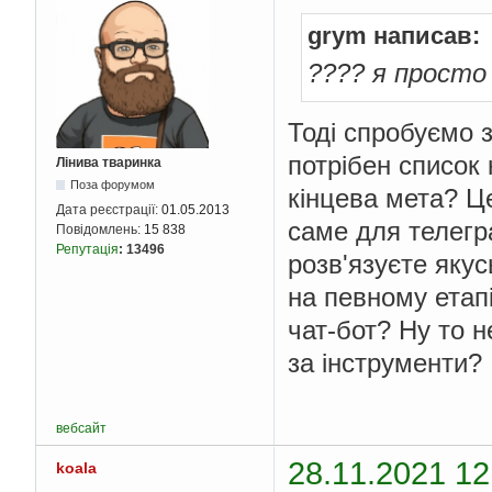
grym написав:
???? я просто
Тоді спробуємо з
потрібен список 
Лінива тваринка
Поза форумом
кінцева мета? Це
Дата реєстрації:
01.05.2013
саме для телегра
Повідомлень:
15 838
Репутація
:
13496
розв'язуєте якус
на певному етап
чат-бот? Ну то н
за інструменти?
вебсайт
28.11.2021 12
koala