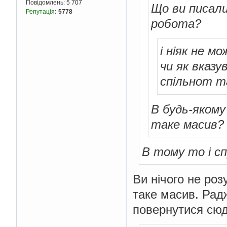
Повідомлень:
5 707
Що ви писал
Репутація
:
5778
робота?
і ніяк не 
чи як вказ
спільнот та
В будь-якому
таке масив?
В тому то і сп
Ви нічого не роз
таке масив. Рад
повернутися сюд