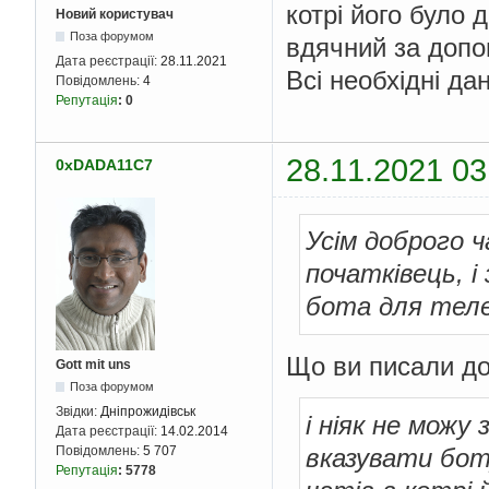
котрі його було 
Новий користувач
Поза форумом
вдячний за допо
Дата реєстрації:
28.11.2021
Всі необхідні дан
Повідомлень:
4
Репутація
:
0
28.11.2021 03
0xDADA11C7
Усім доброго ч
початківець, 
бота для тел
Що ви писали до
Gott mit uns
Поза форумом
Звідки:
Дніпрожидівськ
і ніяк не можу
Дата реєстрації:
14.02.2014
вказувати бот
Повідомлень:
5 707
Репутація
:
5778