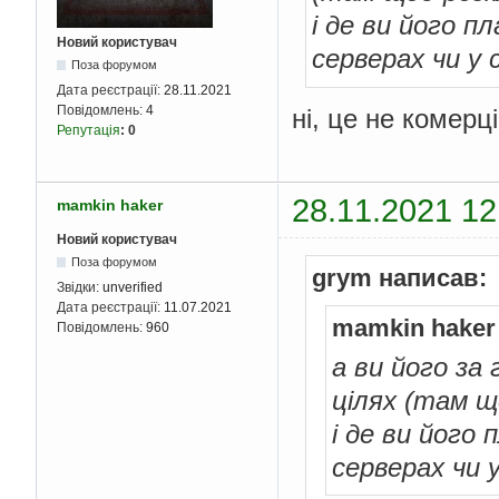
і де ви його 
Новий користувач
серверах чи у
Поза форумом
Дата реєстрації:
28.11.2021
Повідомлень:
4
ні, це не комерц
Репутація
:
0
28.11.2021 12
mamkin haker
Новий користувач
Поза форумом
grym написав:
Звідки:
unverified
Дата реєстрації:
11.07.2021
mamkin haker
Повідомлень:
960
а ви його за 
цілях (там що
і де ви його
серверах чи 