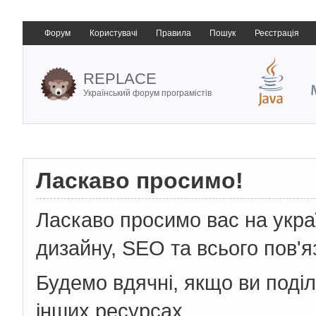
Форум
Користувачі
Правила
Пошук
Реєстрація
REPLACE
Український форум програмістів
Ласкаво просимо!
Ласкаво просимо вас на укр
дизайну, SEO та всього пов'я
Будемо вдячні, якщо ви поді
інших ресурсах.