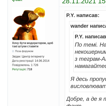
28.11.2021 15
P.Y. написав:
wander напис
P.Y. написав
Хочу бути модератором, щоб
По темі. Н
такі штуки ставити
некошерним
Поза форумом
Звідки:
Центр інтернету
з теграм-A
Дата реєстрації:
14.06.2014
намагайтес
Повідомлень:
1 726
Репутація
:
718
Я десь пропу
висловлювати
Добре, а де я
факт.