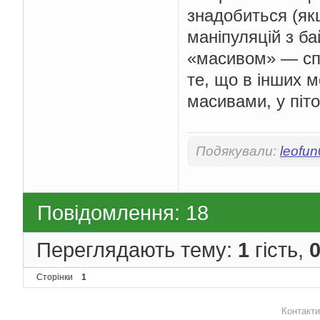
знадобиться (як
маніпуляцій з б
«масивом» — списо
те, що в інших 
масивами, у піт
Подякували:
leofu
Повідомлення: 18
Переглядають тему:
1
гість,
Сторінки
1
Контакти