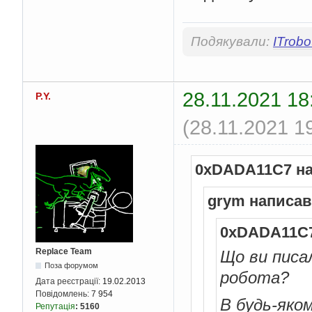
Подякували:
ITrobo
28.11.2021 18
P.Y.
(28.11.2021 1
0xDADA11C7 на
grym написав
0xDADA11C7
Replace Team
Що ви писа
Поза форумом
робота?
Дата реєстрації:
19.02.2013
Повідомлень:
7 954
В будь-яком
Репутація
:
5160