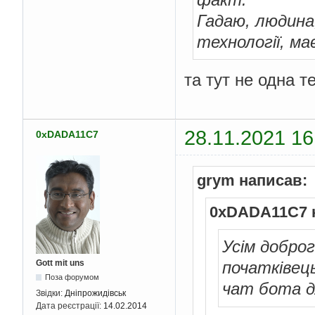
Гадаю, людина,
технології, ма
та тут не одна т
28.11.2021 16
0xDADA11C7
grym написав:
0xDADA11C7 
Усім доброг
Gott mit uns
початківець
Поза форумом
чат бота 
Звідки:
Дніпрожидівськ
Дата реєстрації:
14.02.2014