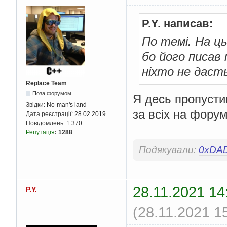
P.Y. написав:
По темі. На ц
бо його писав
ніхто не даст
Replace Team
Поза форумом
Я десь пропусти
Звідки:
No-man's land
за всіх на форум
Дата реєстрації:
28.02.2019
Повідомлень:
1 370
Репутація
:
1288
Подякували:
0xDA
28.11.2021 14
P.Y.
(28.11.2021 1