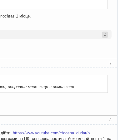
 посідає 1 місце.
1
7
аюся, поправте мене якщо я помиляюся.
8
ідійти:
https://www.youtube.com/c/gosha_dudar/p …
рограми на ПК, серверна частина, бекенд сайтів і тд.), на