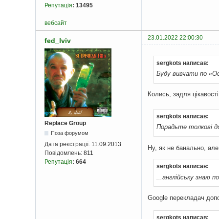
Репутація
:
13495
вебсайт
23.01.2022 22:00:30
fed_lviv
sergkots написав:
Буду вивчати по «Ос
Колись, задля цікавост
sergkots написав:
Replace Group
Порадьте толкові до
Поза форумом
Дата реєстрації:
11.09.2013
Ну, як не банально, ал
Повідомлень:
811
Репутація
:
664
sergkots написав:
...англійську знаю по
Google перекладач до
sergkots написав: