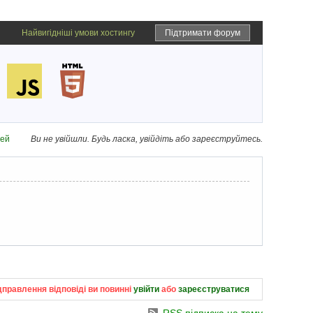
Найвигідніші умови хостингу
Підтримати форум
дей
Ви не увійшли.
Будь ласка, увійдіть або зареєструйтесь.
дправлення відповіді ви повинні
увійти
або
зареєструватися