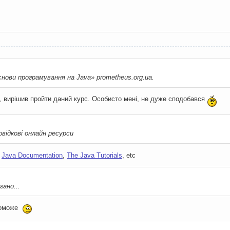
нови програмування на Java» prometheus.org.ua.
і, вирішив пройти даний курс. Особисто мені, не дуже сподобався
відкові онлайн ресурси
е
Java Documentation
,
The Java Tutorials
, etc
гано...
поможе