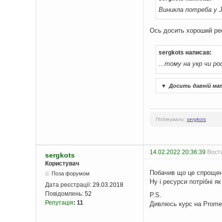
Виникла потреба у 
Ось досить хороший ре
sergkots написав:
...тому на укр чи рос
▼
Досить давній мате
Подякували:
sergkots
14.02.2022 20:36:39
Воста
sergkots
Користувач
Побачив що це спрощене 
Поза форумом
Ну і ресурси потрібні як
Дата реєстрації:
29.03.2018
Повідомлень:
52
P.S.
Репутація
:
11
Дивлюсь курс на Promet