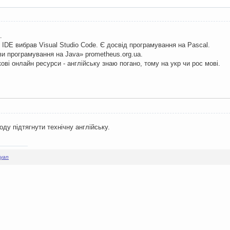
.
 IDE вибрав Visual Studio Code. Є досвід програмування на Pascal.
и програмування на Java» prometheus.org.ua.
ові онлайн ресурси - англійську знаю погано, тому на укр чи рос мові.
ду підтягнути технічну англійську.
Nyan