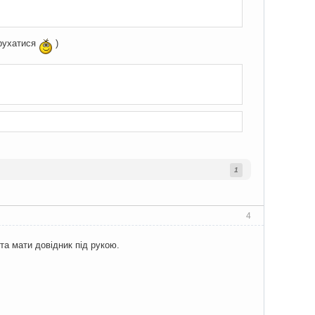
 рухатися
)
1
4
та мати довідник під рукою.