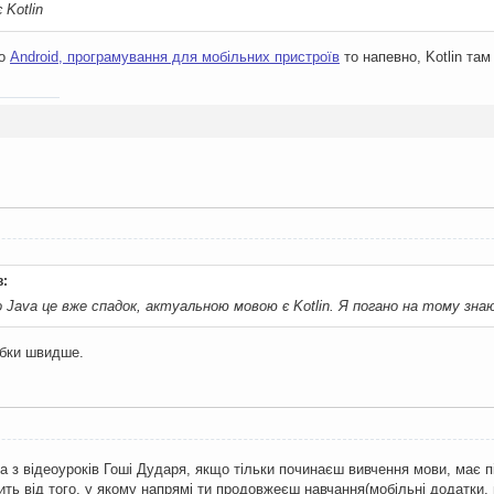
Kotlin
ро
Android, програмування для мобільних пристроїв
то напевно, Kotlin там
:
о Java це вже спадок, актуальною мовою є Kotlin. Я погано на тому зн
обки швидше.
a з відеоуроків Гоші Дударя, якщо тільки починаєш вивчення мови, має п
ть від того, у якому напрямі ти продовжеєш навчання(мобільні додатки, п