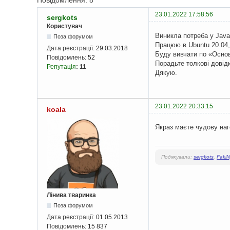
Повідомлення: 8
23.01.2022 17:58:56
sergkots
Користувач
Виникла потреба у Java
Поза форумом
Працюю в Ubuntu 20.04,
Дата реєстрації:
29.03.2018
Буду вивчати по «Основ
Повідомлень:
52
Порадьте толкові довідк
Репутація
:
11
Дякую.
23.01.2022 20:33:15
koala
Якраз маєте чудову наго
Подякували:
sergkots
,
Faki
Лінива тваринка
Поза форумом
Дата реєстрації:
01.05.2013
Повідомлень:
15 837