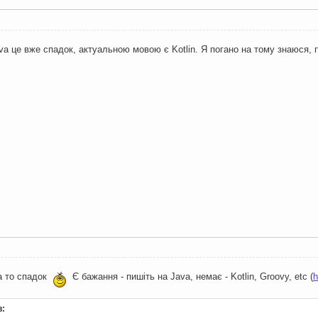
ava це вже спадок, актуальною мовою є Kotlin. Я погано на тому знаюся
va то спадок
Є бажання - пишіть на Java, немає - Kotlin, Groovy, etc (
h
: