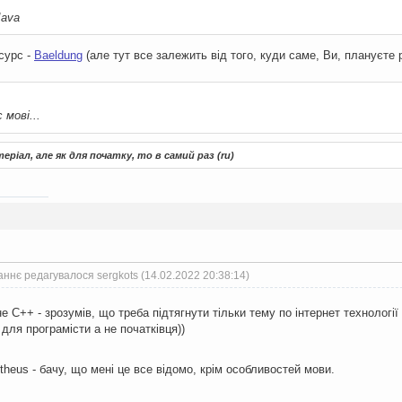
Java
сурс -
Baeldung
(але тут все залежить від того, куди саме, Ви, плануєте
 мові...
ріал, але як для початку, то в самий раз (ru)
ннє редагувалося sergkots (14.02.2022 20:38:14)
С++ - зрозумів, що треба підтягнути тільки тему по інтернет технології 
 для програмісти а не початківця))
heus - бачу, що мені це все відомо, крім особливостей мови.