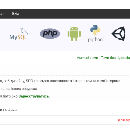
ція
Вхід
Активні теми
Теми без відпові
, веб-дизайну, SEO та всього пов'язаного з інтернетом та комп'ютерами.
.ua на інших ресурсах.
ам потрібно
Зареєструватись
.
и по Java
Для ві