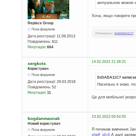
актуальною мовою є 
Хоча, якщо говорити п
Replace Group
Поза форумом
Подякували:
0xDADA11C7
Дата реєстрації:
11.09.2013
Повідомлень:
811
Репутація
:
664
14.02.2022 21:38:31
sergkots
Користувач
Поза форумом
0xDADA11C7 написав
Дата реєстрації:
29.03.2018
Наскільки я знаю, т
Повідомлень:
52
Репутація
:
11
Це для мобільної розр
23.02.2022 00:54:55
bogdanmasnak
Новий користувач
Я починав вивчення Jav
Поза форумом
shelf_id=6
А далі залежи