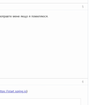
5
, поправте мене якщо я помиляюся.
6
ttps://start.spring.io
)