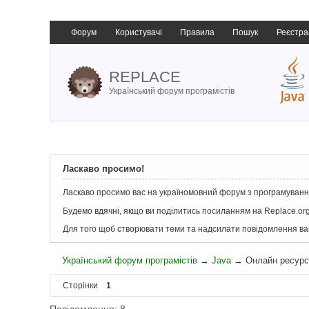
Форум
Користувачі
Правила
Пошук
Реєстра
REPLACE
Український форум програмістів
Ласкаво просимо!
Ласкаво просимо вас на україномовний форум з програмування
Будемо вдячні, якщо ви поділитись посиланням на Replace.org
Для того щоб створювати теми та надсилати повідомлення в
Український форум програмістів
→
Java
→
Онлайн ресурс
Сторінки
1