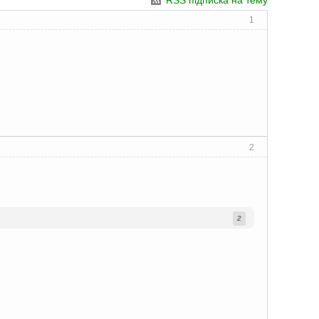
RSS підписка на тему
1
2
2