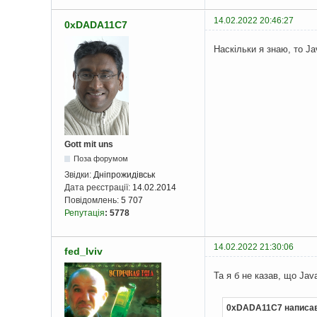
14.02.2022 20:46:27
0xDADA11C7
Наскільки я знаю, то J
Gott mit uns
Поза форумом
Звідки:
Дніпрожидівськ
Дата реєстрації:
14.02.2014
Повідомлень:
5 707
Репутація
:
5778
14.02.2022 21:30:06
fed_lviv
Та я б не казав, що Ja
0xDADA11C7 написав