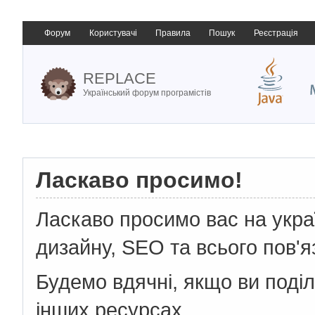
Форум
Користувачі
Правила
Пошук
Реєстрація
REPLACE
Український форум програмістів
Ласкаво просимо!
Ласкаво просимо вас на укр
дизайну, SEO та всього пов'я
Будемо вдячні, якщо ви поді
інших ресурсах.