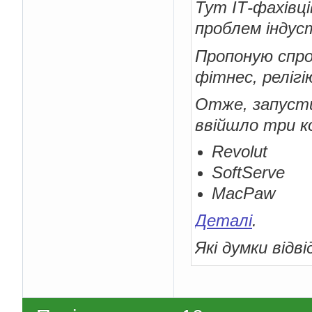
Тут ІТ-фахівц
проблем індуст
Пропоную спро
фітнес, релігі
Отже, запусти
ввійшло три ко
Revolut
SoftServe
MacPaw
Деталі
.
Які думки відв