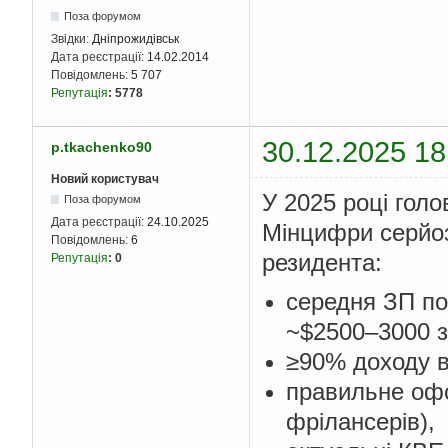
Поза форумом
Звідки:
Дніпрожидівськ
Дата реєстрації:
14.02.2014
Повідомлень:
5 707
Репутація
:
5778
30.12.2025 18
p.tkachenko90
Новий користувач
У 2025 році голо
Поза форумом
Дата реєстрації:
24.10.2025
Мінцифри серйоз
Повідомлень:
6
резидента:
Репутація
:
0
середня ЗП по
~$2500–3000 з
≥90% доходу ві
правильне офо
фрілансерів),