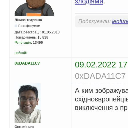
злодіями
.
Лінива тваринка
Подякували:
leofu
Поза форумом
Дата реєстрації:
01.05.2013
Повідомлень:
15 838
Репутація
:
13496
вебсайт
09.02.2022 17
0xDADA11C7
0xDADA11C7 (
А ким зображува
східноєвропейці
виключення з пр
Gott mit uns