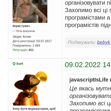
організовувати 
Захопимо всі ці 
програмістами а
програмістів під
Користувач
Поза форумом
Звідки:
Козин
Дата реєстрації:
03.07.2017
Подякували:
bebyk
Повідомлень:
1 484
Репутація
:
451
09.02.2022 14
Q-bart
javascriptIsLife
Це якась мутн
організовуват
Захопимо всі ц
Хочу бути модератором, щоб
програмістами 