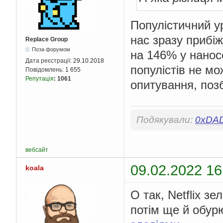
Популістичний у
нас зразу прибіж
Replace Group
Поза форумом
на 146% у наносе
Дата реєстрації:
29.10.2018
популістів не мо
Повідомлень:
1 655
Репутація
:
1061
опитування, поз
Подякували:
0xDA
вебсайт
09.02.2022 16
koala
О так, Netflix зе
потім ще й обу