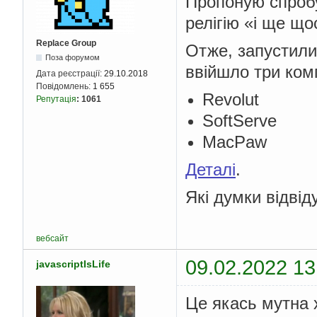
Пропоную спробу
релігію «і ще що
Replace Group
Отже, запустили
Поза форумом
ввійшло три комп
Дата реєстрації:
29.10.2018
Повідомлень:
1 655
Revolut
Репутація
:
1061
SoftServe
MacPaw
Деталі
.
Які думки відвід
вебсайт
09.02.2022 13
javascriptIsLife
Це якась мутна 