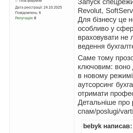
Запуск спецрежим
Поза форумом
Дата реєстрації:
24.10.2025
Revolut, SoftSer
Повідомлень:
6
Для бізнесу це н
Репутація
:
0
особливо у сфер
враховувати не 
ведення бухгалте
Саме тому прозо
ключовим: воно 
в новому режимі 
аутсорсинг бухг
отримати профес
Детальніше про р
спам/poslugi/var
bebyk написав: