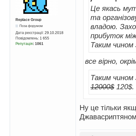
Це якась мут
та організов
Replace Group
владою. Захо
Поза форумом
Дата реєстрації:
29.10.2018
прибуток між
Повідомлень:
1 655
Таким чином 
Репутація
:
1061
все вірно, окрі
Таким чином 
12000$
120$.
Ну це тільки якщ
Джавасриптяном