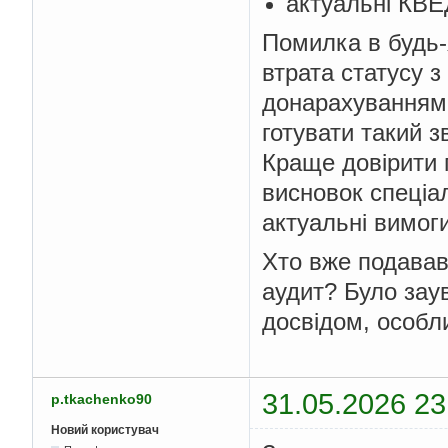
актуальні КВЕД
Помилка в будь-
втрата статусу з
донарахуваннями
готувати такий з
Краще довірити 
висновок спеціал
актуальні вимоги
Хто вже подавав
аудит? Було зау
досвідом, особли
31.05.2026 23
p.tkachenko90
Новий користувач