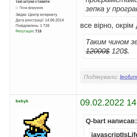
такі штуки ставити
зепка у програ
Поза форумом
Звідки:
Центр інтернету
Дата реєстрації:
14.06.2014
все вірно, окрім 
Повідомлень:
1 726
Репутація
:
718
Таким чином з
12000$
120$.
Подякували:
leofu
09.02.2022 14
bebyk
Q-bart написав:
javascriptIsLi