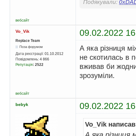
Подякували:
0xDA
вебсайт
09.02.2022 16
Vo_Vik
Replace Team
А яка різниця мі
Поза форумом
Дата реєстрації:
01.10.2012
не скотилась в п
Повідомлень:
4 866
вживав би жодних
Репутація
:
2522
зрозуміли.
вебсайт
09.02.2022 16
bebyk
Vo_Vik написав
А яка різниця 