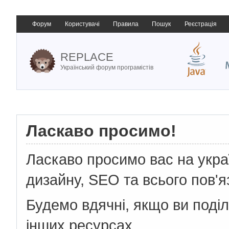
Форум
Користувачі
Правила
Пошук
Реєстрація
REPLACE
Український форум програмістів
Ласкаво просимо!
Ласкаво просимо вас на укр
дизайну, SEO та всього пов'я
Будемо вдячні, якщо ви поді
інших ресурсах.