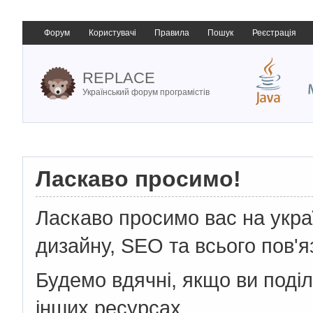
Форум
Користувачі
Правила
Пошук
Реєстрація
REPLACE
Український форум програмістів
Ласкаво просимо!
Ласкаво просимо вас на укр
дизайну, SEO та всього пов'я
Будемо вдячні, якщо ви поді
інших ресурсах.