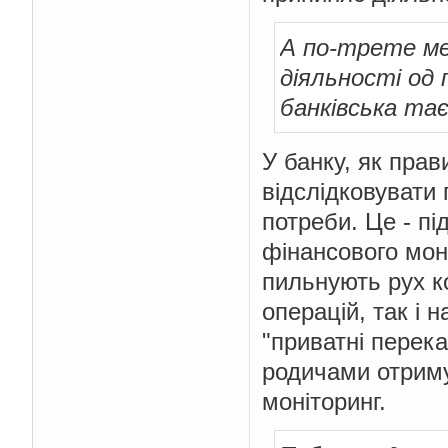
А по-трете мен
діяльності од 
банківська та
У банку, як прави
відслідковувати 
потреби. Це - пі
фінансового моні
пильнують рух ко
операцій, так і 
"приватні перека
родичами отримув
моніторинг.