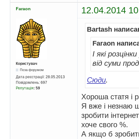
12.04.2014 10
Faraon
Bartash написа
Faraon напис
І які розцін
від суми прод
Користувач
Поза форумом
Дата реєстрації:
28.05.2013
Сюди
.
Повідомлень:
697
Репутація
:
59
Хороша статя і р
Я вже і незнаю щ
зробити інтернет
хоче свого %.
А якщо б зробити