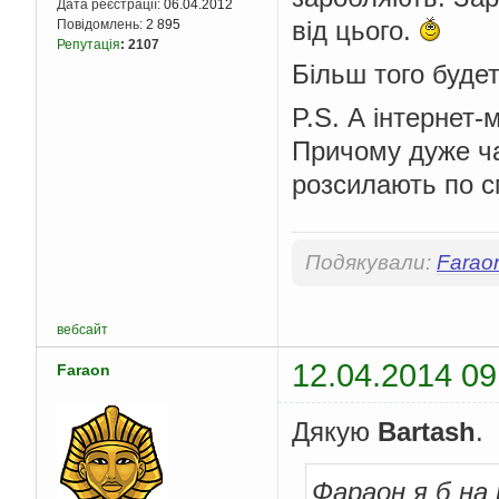
Дата реєстрації:
06.04.2012
від цього.
Повідомлень:
2 895
Репутація
:
2107
Більш того буде
P.S. А інтернет-
Причому дуже ча
розсилають по с
Подякували:
Farao
вебсайт
12.04.2014 09
Faraon
Дякую
Bartash
.
Фараон я б на