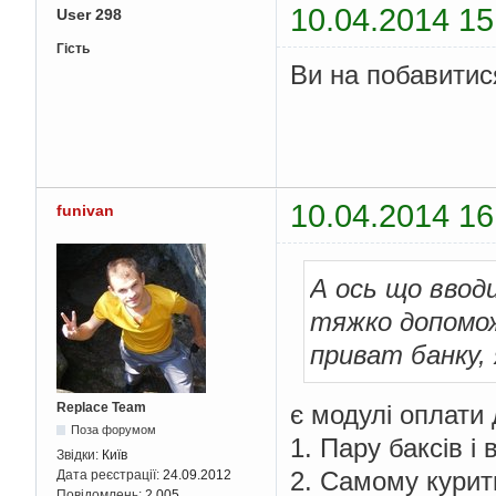
10.04.2014 15
User 298
Гість
Ви на побавитис
10.04.2014 16
funivan
А ось що вводи
тяжко допомож
приват банку, 
є модулі оплати 
Replace Team
Поза форумом
1. Пару баксів і
Звідки:
Київ
2. Самому курит
Дата реєстрації:
24.09.2012
Повідомлень:
2 005