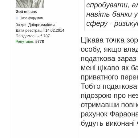
спробувати, а
Gott mit uns
навіть банки у
Поза форумом
сферу - ризику
Звідки:
Дніпрожидівськ
Дата реєстрації:
14.02.2014
Повідомлень:
5 707
Цікава точка зо
Репутація
:
5778
особу, якщо вла
податкова зараз 
мені цікаво як б
приватного пере
Тобто податкова
підозрою про нез
отримавши повно
рахунок Фараона
будуть виконані 