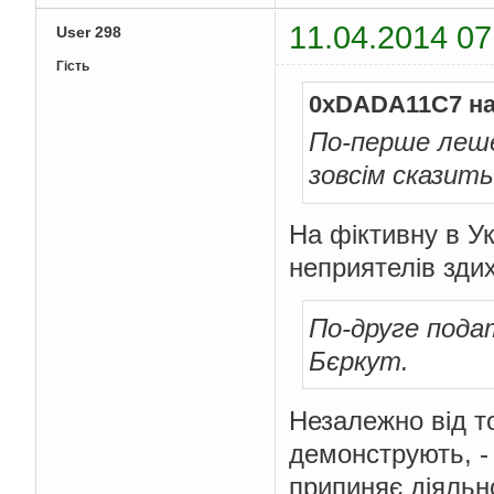
11.04.2014 07
User 298
Гість
0xDADA11C7 на
По-перше леше
зовсім сказить
На фіктивну в Ук
неприятелів зди
По-друге пода
Бєркут.
Незалежно від то
демонструють, -
припиняє діяльно