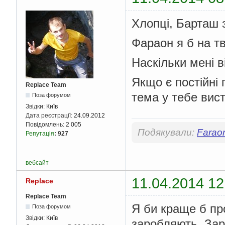
Хлопці, Барташ 
Фараон я б на т
Наскільки мені в
Якщо є постійні 
Replace Team
тема у тебе вис
Поза форумом
Звідки:
Київ
Дата реєстрації:
24.09.2012
Повідомлень:
2 005
Подякували:
Farao
Репутація
:
927
вебсайт
11.04.2014 12
Replace
Replace Team
Я би краще б п
Поза форумом
Звідки:
Київ
заробляють. Зар