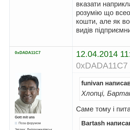
вказати наприкла
розумію що всео
кошти, але як в
видів підприємни
12.04.2014 11
0xDADA11C7
0xDADA11C7 (
funivan написав
Хлопці, Барт
Саме тому і пи
Gott mit uns
Bartash написа
Поза форумом
Звідки:
Дніпрожидівськ