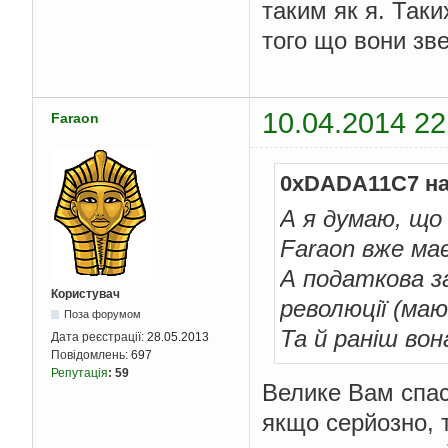
таким як я. Таки
того що вони зв
10.04.2014 22
Faraon
0xDADA11C7 на
А я думаю, що 
Faraon вже ма
А податкова з
Користувач
революції (маю
Поза форумом
Та й раніш вон
Дата реєстрації:
28.05.2013
Повідомлень:
697
Репутація
:
59
Велике Вам спа
якщо серйозно, 