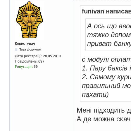
funivan написав
А ось що вво
тяжко допомо
приват банку
Користувач
Поза форумом
Дата реєстрації:
28.05.2013
є модулі опла
Повідомлень:
697
1. Пару баксі
Репутація
:
59
2. Самому кур
правильний мо
пахати)
Мені підходить д
А де можна скач