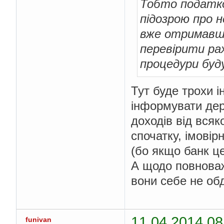
Тобто податко
підозрою про н
вже отримавши
перевірити рах
процедури буду
Тут буде трохи і
інформувати дер
доходів від всяк
спочатку, імовір
(бо якщо банк ц
А щодо повноваже
вони себе не об
11.04.2014 08
funivan