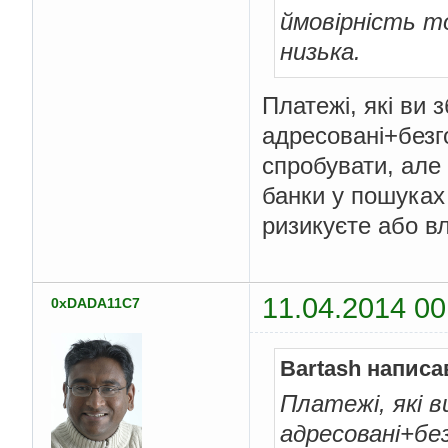
ймовірність т
низька.
Платежі, які ви 
адресовані+безго
спробувати, але
банки у пошуках 
ризикуєте або вл
11.04.2014 00
0xDADA11C7
Bartash написа
Платежі, які в
адресовані+без