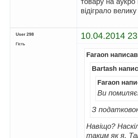
товару на аукро 
відіграло велику
10.04.2014 23
User 298
Гість
Faraon написав
Bartash напис
Faraon напи
Ви помиляє
З податково
Навіщо? Наскі
таким як я. Та