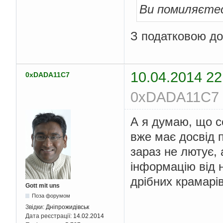
Ви помиляєте
З податковою д
10.04.2014 22
0xDADA11C7
0xDADA11C7 (
А я думаю, що с
вже має досвід п
зараз не лютує,
інформацію від н
дрібних крамарі
Gott mit uns
Поза форумом
Звідки:
Дніпрожидівськ
Дата реєстрації:
14.02.2014