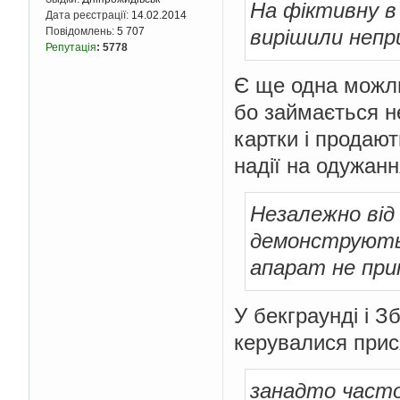
На фіктивну в 
Дата реєстрації:
14.02.2014
вирішили непр
Повідомлень:
5 707
Репутація
:
5778
Є ще одна можли
бо займається н
картки і продают
надії на одужанн
Незалежно від 
демонструють,
апарат не при
У бекграунді і З
керувалися прис
занадто часто 