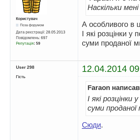
Наскільки мені
Користувач
А особливого в 
Поза форумом
І які розцінки у
Дата реєстрації:
28.05.2013
Повідомлень:
697
суми проданої м
Репутація
:
59
12.04.2014 09
User 298
Гість
Faraon написав
І які розцінки
суми проданої 
Сюди
.