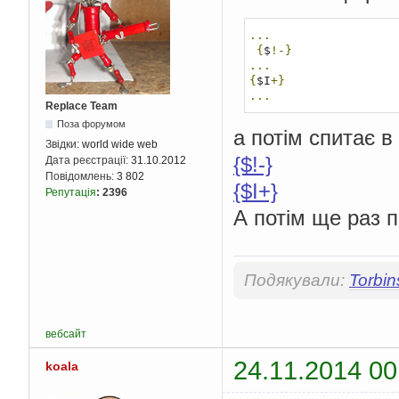
...
{
$
!-}
...
{
$I
+}
...
Replace Team
Поза форумом
а потім спитає в
Звідки:
world wide web
{$!-}
Дата реєстрації:
31.10.2012
Повідомлень:
3 802
{$I+}
Репутація
:
2396
А потім ще раз п
Подякували:
Torbin
вебсайт
24.11.2014 00
koala