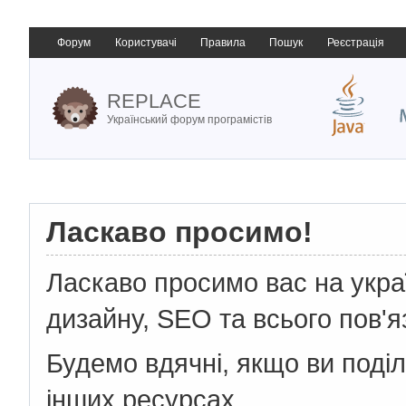
Форум
Користувачі
Правила
Пошук
Реєстрація
REPLACE
Український форум програмістів
Ласкаво просимо!
Ласкаво просимо вас на укр
дизайну, SEO та всього пов'я
Будемо вдячні, якщо ви поді
інших ресурсах.