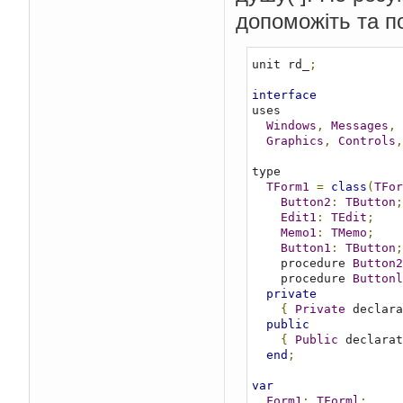
допоможіть та п
unit rd_
;
interface
uses

Windows
,
Messages
,
Graphics
,
Controls
,
type

TForm1
=
class
(
TFor
Button2
:
TButton
;
Edit1
:
TEdit
;
Memo1
:
TMemo
;
Button1
:
TButton
;
    procedure 
Button2
    procedure 
Buttonl
private
{
Private
 declara
public
{
Public
 declarat
end
;
var
Form1
:
TForml
;