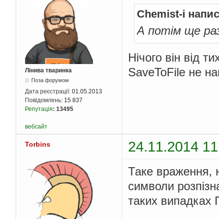
Chemist-i напи
А потім ще раз
Нічого він від ти
SaveToFile не на
Лінива тваринка
Поза форумом
Дата реєстрації:
01.05.2013
Повідомлень:
15 837
Репутація
:
13495
вебсайт
24.11.2014 11
Torbins
Таке враження, н
символи розпізн
таких випадках 