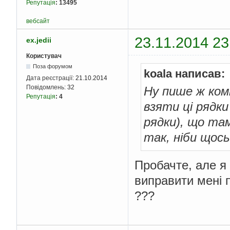
Репутація
:
13495
Memo1
.
Lines
.
Add
(
b
end
;
вебсайт
CloseFile
(
f
);
// за
23.11.2014 23
end
;
ex.jedii
Користувач
// Записати до файлу
Поза форумом
koala написав:
procedure 
TForml
.
Butt
Дата реєстрації:
21.10.2014
var
Повідомлень:
32
Ну пише ж ком
  f
:
TextFile
;
// фай
Репутація
:
4
  fName
:
string
[
80
];
взяти ці рядки
  i
:
 integer
;
begin
рядки), що там
  fName 
:=
Edit1
.
Text
так, ніби щось 
AssignFile
(
f
,
 fName
Rewrite
(
f
);
// Відк
// Записати в файл
for
 i 
:=
0
 to 
Memo1
Пробачте, але я
    writeln
(
f
,
Memo1
.
виправити мені 
CloseFile
(
f
);
// За
MessageDlg
(
'Дані за
???
end
;
end
.