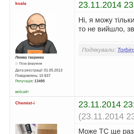
23.11.2014 23
koala
Ні, я можу тільк
то не вийшло, з
Подякували:
Torbin
Лінива тваринка
Поза форумом
Дата реєстрації:
01.05.2013
Повідомлень:
15 837
Репутація
:
13495
вебсайт
23.11.2014 23
Chemist-i
(23.11.2014 2
Може ТС ще раз 