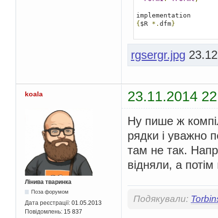
{
$R 
*.
dfm
}
// Відкриваємо файл
procedure 
TForm1
.
Butt
rgsergr.jpg
23.12
var
  f
:
TextFile
;
// фай
  fName
:
String
[
80
];
  buf
:
string
[
80
];
//
begin
23.11.2014 22
koala
  fName 
:=
Edit1
.
Text
{
$
!-}
Reset
(
f
);
// Відкри
Ну пише ж компіл
{
$I
+}
рядки і уважно п
if
IOResult
<>
0
th
там не так. Напр
begin
MessageDlgt
'Поми
відняли, а потім 
      mtError
,
[
mbOk
]
end
;
Лінива тваринка
// Читання з файлу
Поза форумом
Подякували:
Torbin
while
not
 EOF
(
f
)
do
Дата реєстрації:
01.05.2013
begin
Повідомлень:
15 837
    readln
(
f
,
 buf
);
/