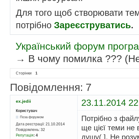
Для того щоб створювати те
потрібно
Зареєструватись
.
Український форум програ
→
В чому помилка ??? (Не
Сторінки
1
Повідомлення: 7
23.11.2014 22
ex.jedii
Користувач
Потрібно з файлу
Поза форумом
Дата реєстрації:
21.10.2014
ще цієї теми не 
Повідомлень:
32
душу( ]. Не роз
Репутація
:
4