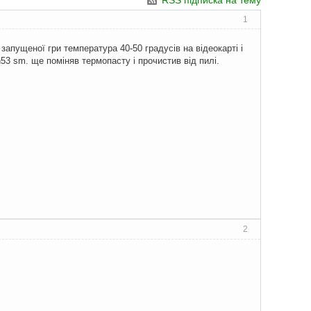
RSS підписка на тему
1
запущеної гри температура 40-50 градусів на відеокарті і
n53 sm. ще поміняв термопасту і прочистив від пилі.
2