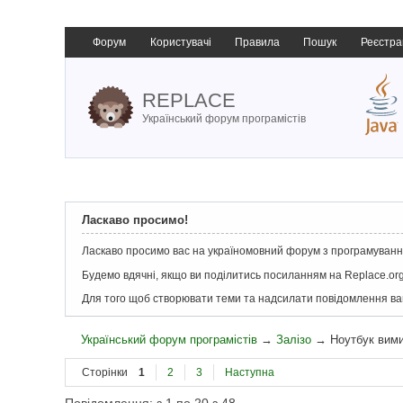
Форум
Користувачі
Правила
Пошук
Реєстра
REPLACE
Український форум програмістів
Ласкаво просимо!
Ласкаво просимо вас на україномовний форум з програмування
Будемо вдячні, якщо ви поділитись посиланням на Replace.org
Для того щоб створювати теми та надсилати повідомлення в
Український форум програмістів
→
Залізо
→
Ноутбук вим
Сторінки
1
2
3
Наступна