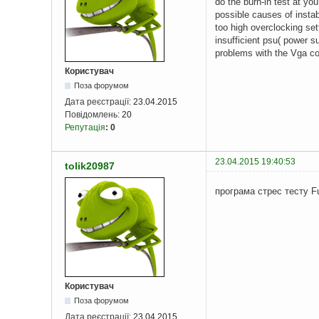
do the burn-in test at yo
possible causes of instabi
too high overclocking set
insufficient psu( power su
problems with the Vga c
Користувач
Поза форумом
Дата реєстрації:
23.04.2015
Повідомлень:
20
Репутація
:
0
23.04.2015 19:40:53
tolik20987
програма стрес тесту F
Користувач
Поза форумом
Дата реєстрації:
23.04.2015