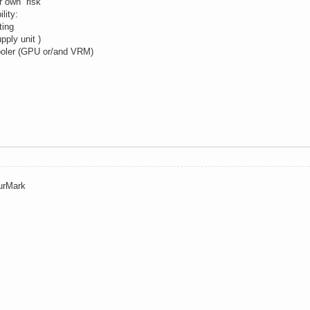
ur own risk
lity:
ting
pply unit )
ooler (GPU or/and VRM)
urMark