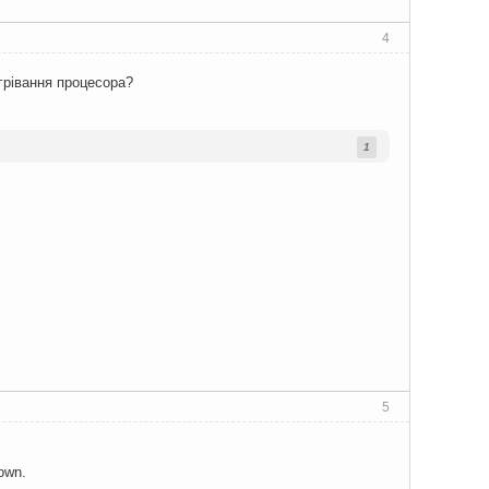
4
грівання процесора?
1
5
own.