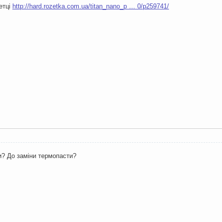
етці
http://hard.rozetka.com.ua/titan_nano_p … 0/p259741/
и? До заміни термопасти?