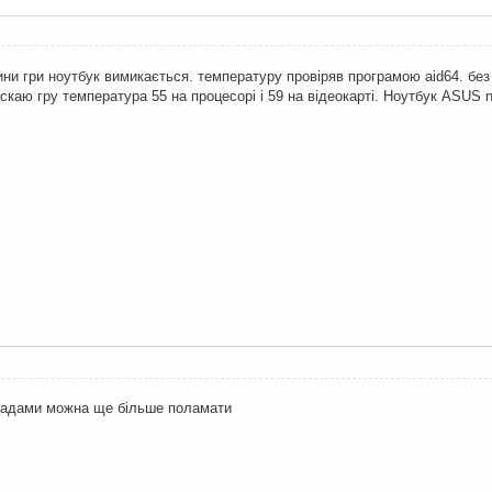
ни гри ноутбук вимикається. температуру провіряв програмою aid64. без 
скаю гру температура 55 на процесорі і 59 на відеокарті. Ноутбук ASUS 
орадами можна ще більше поламати