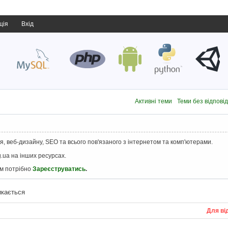
ція
Вхід
Активні теми
Теми без відпові
, веб-дизайну, SEO та всього пов'язаного з інтернетом та комп'ютерами.
.ua на інших ресурсах.
ам потрібно
Зареєструватись
.
икається
Для ві