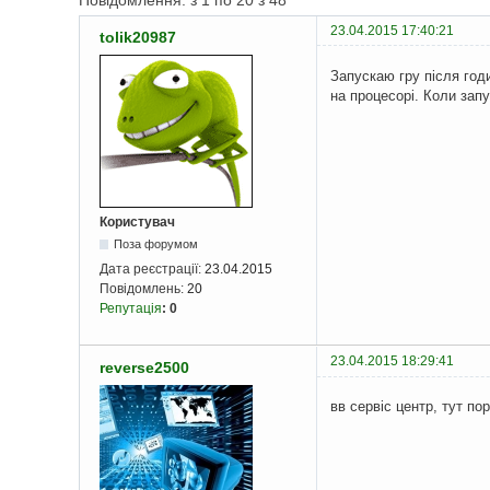
Повідомлення: з 1 по 20 з 48
23.04.2015 17:40:21
tolik20987
Запускаю гру після годи
на процесорі. Коли запу
Користувач
Поза форумом
Дата реєстрації:
23.04.2015
Повідомлень:
20
Репутація
:
0
23.04.2015 18:29:41
reverse2500
вв сервіс центр, тут п