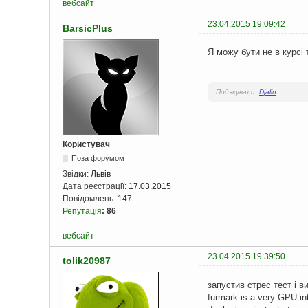
вебсайт
23.04.2015 19:09:42
BarsicPlus
Я можу бути не в курсі
Подякували:
Djalin
Користувач
Поза форумом
Звідки:
Львів
Дата реєстрації:
17.03.2015
Повідомлень:
147
Репутація
:
86
вебсайт
23.04.2015 19:39:50
tolik20987
запустив стрес тест і 
furmark is a very GPU-in