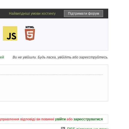
Найвигідніші умови хостингу
Підтримати форум
дей
Ви не увійшли.
Будь ласка, увійдіть або зареєструйтесь.
дправлення відповіді ви повинні
увійти
або
зареєструватися