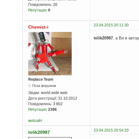
Повідомлень:
20
Репутація
:
0
23.04.2015 20:11:30
Chemist-i
tolik20987
, а Ви в авт
Replace Team
Поза форумом
Звідки:
world wide web
Дата реєстрації:
31.10.2012
Повідомлень:
3 802
Репутація
:
2396
вебсайт
23.04.2015 20:54:20
tolik20987