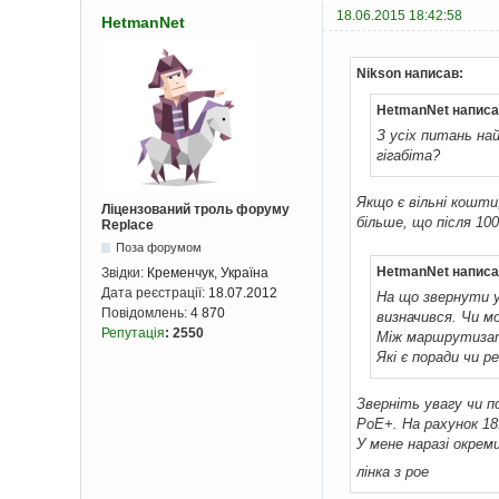
18.06.2015 18:42:58
HetmanNet
Nikson написав:
HetmanNet написа
З усіх питань на
гігабіта?
Якщо є вільні кошти
Ліцензований троль форуму
більше, що після 1
Replace
Поза форумом
HetmanNet написа
Звідки:
Кременчук, Україна
Дата реєстрації:
18.07.2012
На що звернути 
Повідомлень:
4 870
визначився. Чи м
Репутація
:
2550
Між маршрутизато
Які є поради чи р
Зверніть увагу чи 
PoE+. На рахунок 18
У мене наразі окрем
лінка з рое