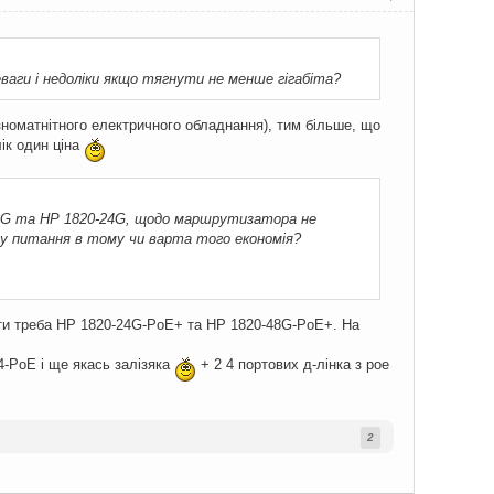
ваги і недоліки якщо тягнути не менше гігабіта?
різноматнітного електричного обладнання), тим більше, що
ік один ціна
48G та HP 1820-24G, щодо маршрутизатора не
ому питання в тому чи варта того економія?
ати треба HP 1820-24G-PoE+ та HP 1820-48G-PoE+. На
4-PoE і ще якась залізяка
+ 2 4 портових д-лінка з рое
2