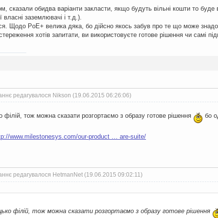
м, сказали обидва варіанти закласти, якщо будуть вільні кошти то буде 
 власні заземлювачі і т.д.).
я. Щодо PoE+ велика дяка, бо дійсно якось забув про те що може знадоб
тереження хотів запитати, ви використовуєте готове рішення чи самі пі
ннє редагувалося Nikson (19.06.2015 06:26:06)
ко філій, тож можна сказати розгортаємо з образу готове рішення
бо о
tp://www.milestonesys.com/our-product … are-suite/
аннє редагувалося HetmanNet (19.06.2015 09:02:11)
ацько філій, тож можна сказати розгортаємо з образу готове рішення