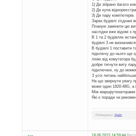
1) Де зібрано багато ко
2) Де купа відеореєстра
3) Де пару комп'ютерів.
Зараз будівлі з'єднані
Планую замінити цю вит
наслідки вже відомі з п
В 1 та 2 будівлях встан
будівлі 3 не визначився
В будівлі 1 поставити т
підключу до нього ще о
лінію від комутатора бу
добре тягнути виту пар
підключені, ну до моме
З усіх питань найбільше
На що звернути увагу п
може один 1820-48G, а і
Між маршрутизаторами п
Які є поради чи рекоме
Подякували:
Djalin
18.06.2015 14:59:44
Воста