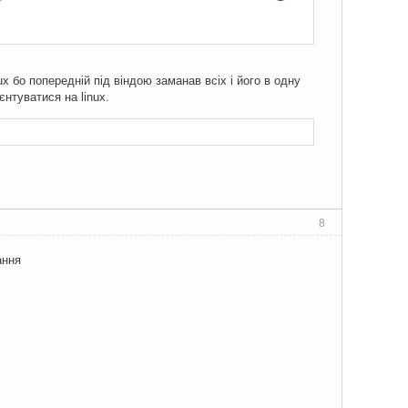
 бо попередній під віндою заманав всіх і його в одну
нтуватися на linux.
8
ання