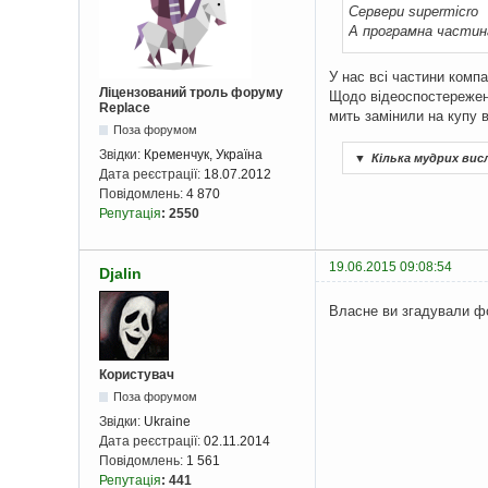
Сервери supermicro
А програмна части
У нас всі частини компа
Ліцензований троль форуму
Щодо відеоспостереженн
Replace
мить замінили на купу в
Поза форумом
Звідки:
Кременчук, Україна
▼
Кілька мудрих вис
Дата реєстрації:
18.07.2012
Повідомлень:
4 870
Репутація
:
2550
19.06.2015 09:08:54
Djalin
Власне ви згадували фо
Користувач
Поза форумом
Звідки:
Ukraine
Дата реєстрації:
02.11.2014
Повідомлень:
1 561
Репутація
:
441