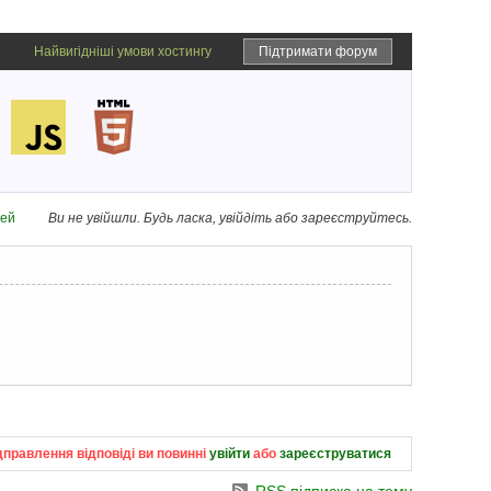
Найвигідніші умови хостингу
Підтримати форум
дей
Ви не увійшли.
Будь ласка, увійдіть або зареєструйтесь.
дправлення відповіді ви повинні
увійти
або
зареєструватися