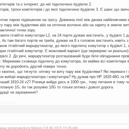
мп'ютерів та є інтернет, до неї підключено будівлю 2.
торів, трохи комп'ютерів і до якої підключено будівлю 3. Є шанс що звич
 витою парою підвішеною на тросу. Довжина лінії між двома найближчими
у пару між будівлями або на оптичне волокно або на зариту в землю вит
рактичної точки зору.
овити гігабітні комутатори L2, на 24 порти думаю вистачить, у будівлі 1 
, бо там багато портів не треба, думаю на 8 з головою вистачить навіть
акож гігабітний маршрутизатор, до якого підключу комутатор з будівлі 1
дин гігабітний комутатор. Є можливий варіант (ще перевіряю чи реально
дівлі 2. До речі, маршрутизатор розташований буде біля обладнання прова
у. Мережеве сховище підключу до комутатора, бо майже всі комп'ютери я
нту як дороблять другий поверх точно.
 хвилює, що тягнути: оптику чи виту пару між будівлями? Які переваги і 
ри виборі маршрутизатора і комутатора? Ну думав про HP 1820-48G та 
нший 1810-24 v2? Різниця вийде десь в 1000 грн., тому питання в тому ч
ланую 1G, бо так розумію 10G то тільки оптика і доволі дорога.
ндації чи зауваження?
ннє редагувалося Nikson (18.06.2015 15:05:49)