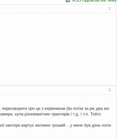
RSS підписка на тему
1
2
ереговорити про це з керівником (бо потім за рік два він
ри, купа різноманітних принтерів і т.д. і т.п. Тобто
ої кантори вартує великих грошей... у мене був день коли