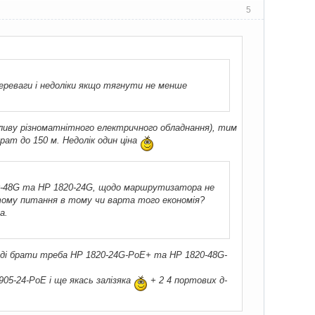
5
переваги і недоліки якщо тягнути не менше
впливу різноматнітного електричного обладнання), тим
ат до 150 м. Недолік один ціна
0-48G та HP 1820-24G, щодо маршрутизатора не
, тому питання в тому чи варта того економія?
а.
оді брати треба HP 1820-24G-PoE+ та HP 1820-48G-
05-24-PoE і ще якась залізяка
+ 2 4 портових д-