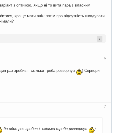
варіант з оптикою, якщо ні то вита пара з власним
итися, краще мати аніж потім про відсутність шкодувати.
днімали?
1
6
дин раз зробив і скільки треба розвернув
) Сервери
7
бо один раз зробив і скільки треба розвернув
)