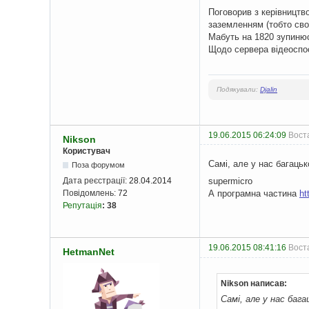
Поговорив з керівництво
заземленням (тобто свої
Мабуть на 1820 зупинюс
Щодо сервера відеоспос
Подякували:
Djalin
19.06.2015 06:24:09
Воста
Nikson
Користувач
Самі, але у нас багаць
Поза форумом
supermicro
Дата реєстрації:
28.04.2014
А програмна частина
ht
Повідомлень:
72
Репутація
:
38
19.06.2015 08:41:16
Вост
HetmanNet
Nikson написав:
Самі, але у нас баг