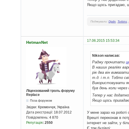
Якщо щось пригадаю, що
Подякували:
Djalin
,
Torbins
,
17.06.2015 15:53:34
HetmanNet
Nikson написав:
Раджу прочитати
ц
В наших реаліях вар
рік два він вимагат
т.д. і т.п. Тобто с
Використовувати які
був день коли через
Ліцензований троль форуму
Replace
Тепер у нас додатков
Якщо щось пригадаю
Поза форумом
Звідки:
Кременчук, Україна
У мене зараз на роботі
Дата реєстрації:
18.07.2012
Врешті переконав в потр
Повідомлень:
4 870
інтернет не зайти, у біл
Репутація
:
2550
Є три будівлі: