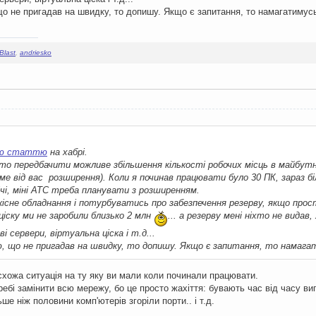
 не пригадав на швидку, то допишу. Якщо є запитання, то намагатимусь
Blast
,
andriesko
ю статтю
на хабрі.
то передбачити можливе збільшення кількості робочих місць в майбутнь
име від вас розширення). Коли я починав працювати було 30 ПК, зараз бі
вічі, міні АТС треба планувати з розширенням.
сне обладнання і потурбуватись про забезпечення резерву, якщо прост
 ціску ми не заробили близько 2 млн
... а резерву мені ніхто не видав,
і сервери, віртуальна ціска і т.д...
, що не пригадав на швидку, то допишу. Якщо є запитання, то намагат
 схожа ситуація на ту яку ви мали коли починали працювати.
ебі замінити всю мережу, бо це просто жахіття: бувають час від часу ви
ьше ніж половини комп'ютерів згоріли порти.. і т.д.