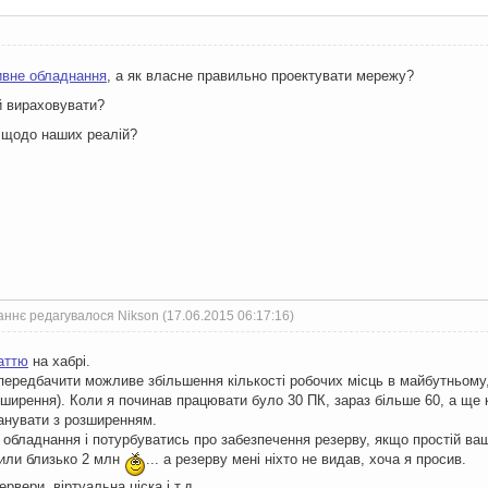
ивне обладнання
, а як власне правильно проектувати мережу?
й вираховувати?
 щодо наших реалій?
ннє редагувалося Nikson (17.06.2015 06:17:16)
аттю
на хабрі.
передбачити можливе збільшення кількості робочих місць в майбутньому, п
ирення). Коли я починав працювати було 30 ПК, зараз більше 60, а ще каме
ланувати з розширенням.
 обладнання і потурбуватись про забезпечення резерву, якщо простій ваш
били близько 2 млн
... а резерву мені ніхто не видав, хоча я просив.
рвери, віртуальна ціска і т.д...