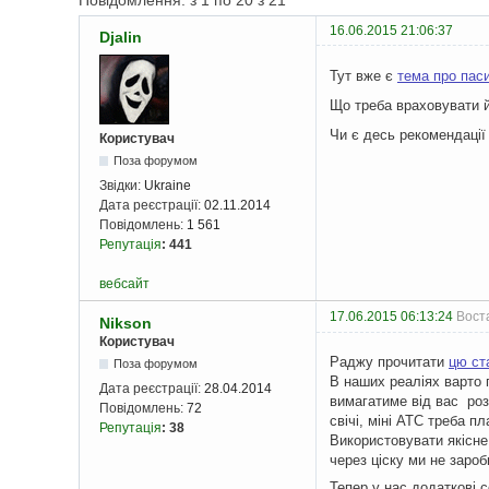
Повідомлення: з 1 по 20 з 21
16.06.2015 21:06:37
Djalin
Тут вже є
тема про пас
Що треба враховувати 
Чи є десь рекомендації
Користувач
Поза форумом
Звідки:
Ukraine
Дата реєстрації:
02.11.2014
Повідомлень:
1 561
Репутація
:
441
вебсайт
17.06.2015 06:13:24
Воста
Nikson
Користувач
Раджу прочитати
цю ст
Поза форумом
В наших реаліях варто 
Дата реєстрації:
28.04.2014
вимагатиме від вас розш
Повідомлень:
72
свічі, міні АТС треба п
Репутація
:
38
Використовувати якісне
через ціску ми не заро
Тепер у нас додаткові се