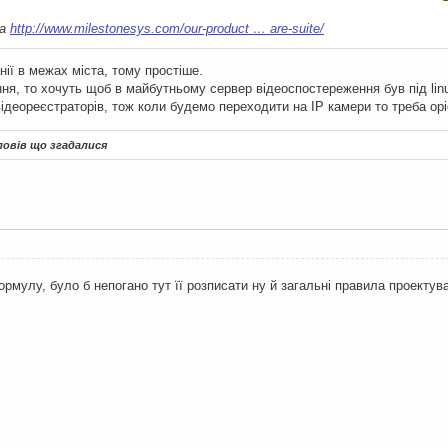
на
http://www.milestonesys.com/our-product … are-suite/
нії в межах міста, тому простіше.
я, то хочуть щоб в майбутньому сервер відеоспостереження був під linux
ідеореєстраторів, тож коли будемо переходити на IP камери то треба оріє
ловів що згадалися
рмулу, було б непогано тут її розписати ну й загальні правила проектув