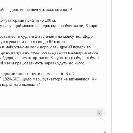
айні відеокамери почнуть заміняти на ІР.
 комутаторами приблизно 100 м.
у пару, щоб менше наводок під час блискавки, бо про
достатньо, в будівлі 2 з планами на майбутнє. Щодо
 з урахуванням планів щодо ІР камер.
, а в майбутньому коли дороблять другий поверх то
) це дотягнути до місця розташування маршрутизатора
йдера, а комутатор так щоб з усіх кінців будівлі було
кі з ним працюватимуть зараз будуть до нього
недоліки якщо тягнути не менше гігабіта?
HP 1820-24G, щодо маршрутизатора не визначився. Чи
и варта того економія?
2
4