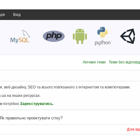
ція
Вхід
Активні теми
Теми без відпові
, веб-дизайну, SEO та всього пов'язаного з інтернетом та комп'ютерами.
.ua на інших ресурсах.
ам потрібно
Зареєструватись
.
Як правильно проектувати сітку?
Для ві