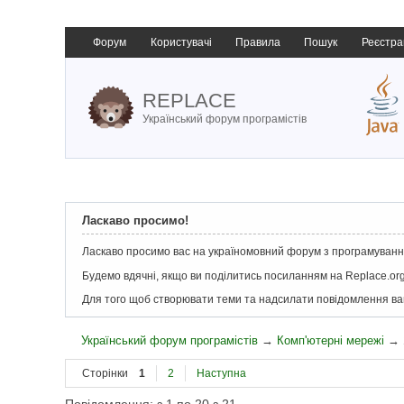
Форум
Користувачі
Правила
Пошук
Реєстра
REPLACE
Український форум програмістів
Ласкаво просимо!
Ласкаво просимо вас на україномовний форум з програмування
Будемо вдячні, якщо ви поділитись посиланням на Replace.org
Для того щоб створювати теми та надсилати повідомлення в
Український форум програмістів
→
Комп'ютерні мережі
→
Сторінки
1
2
Наступна