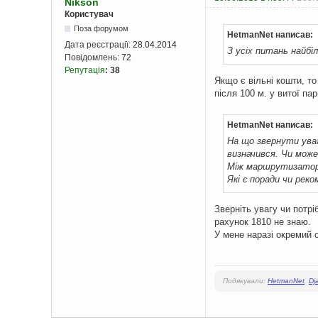
Nikson
Користувач
Поза форумом
HetmanNet написав:
Дата реєстрації:
28.04.2014
З усіх питань найбі
Повідомлень:
72
Репутація
:
38
Якщо є вільні кошти, то
після 100 м. у витої п
HetmanNet написав:
На що звернути ува
визначився. Чи може
Між маршрутизатора
Які є поради чи реко
Зверніть увагу чи потр
рахунок 1810 не знаю.
У мене наразі окремий 
Подякували:
HetmanNet
,
Dja