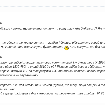
в:
йбільше хвилює, що тягнути: оптику чи виту пару між будівлями? Які 
, то однозначно краще оптика - гігабіт і більше, відсутність завад (
00 м. у витої пари вже можуть бути втрати
хоча кажуть, що без втр
в:
увагу при виборі маршрутизатора і комутатора? Ну думав про HP 182
оже один 1820-48G, а інший 1810-24 v2? Різниця вийде десь в 1000 грн.
рами планую 1G, бо так розумію 10G то тільки оптика і доволі дорог
екомендації чи зауваження?
потрібен РОЕ для живлення ІР камер (думаю, що так), якщо потрібно т
10 не знаю.
ий сервер і підмережа для камер відеспостереження, там стоїть HP V19