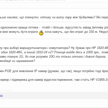
льше хвилює, що тягнути: оптику чи виту пару між будівлями? Які пере
 однозначно краще оптика - гігабіт і більше, відсутність завад (впливу 
ари вже можуть бути втрати
хоча кажуть, що без втрат до 150 м. Недол
гу при виборі маршрутизатора і комутатора? Ну думав про HP 1820-
 один 1820-48G, а інший 1810-24 v2? Різниця вийде десь в 1000 грн., т
ми планую 1G, бо так розумію 10G то тільки оптика і доволі дорога.
мендації чи зауваження?
ібен РОЕ для живлення ІР камер (думаю, що так), якщо потрібно тоді бр
сервер і підмережа для камер відеспостереження, там стоїть HP V1905-2
lin