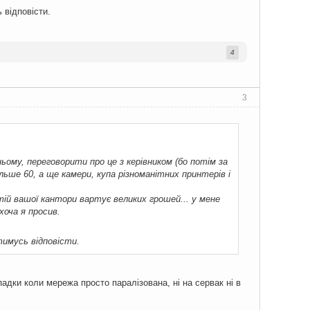
 відповісти.
4
3
ому, переговорити про це з керівником (бо потім за
льше 60, а ще камери, купа різноманітних принтерів і
ій вашої кантори вартує великих грошей... у мене
 хоча я просив.
имусь відповісти.
падки коли мережа просто паралізована, ні на сервак ні в