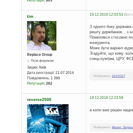
Репутація
:
805
19.12.2016 12:03:53
Воста
tim
З одного боку держава 
решту держбанків... з і
Помилявся стосовно поз
конкурента.
Може бути варіант віджи
Згадуйте, що кому, кол
Replace Group
спецслужбам, ЦРУ, ФСБ
Поза форумом
Звідки:
Київ
Дата реєстрації:
21.07.2014
Подякували:
221VOLT
Повідомлень:
1 388
Репутація
:
262
19.12.2016 12:23:59
reverse2500
а коли вже рошен націо
Подякували:
Master_Sergiu