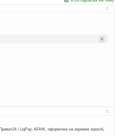
RSS підписка на тему
1
4
2
Приват24 і LiqPay, AFAIK, оформлені на окремих юросіб,