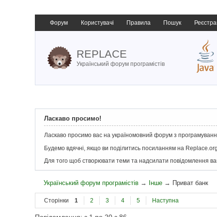
Форум
Користувачі
Правила
Пошук
Реєстра
REPLACE
Український форум програмістів
Ласкаво просимо!
Ласкаво просимо вас на україномовний форум з програмування
Будемо вдячні, якщо ви поділитись посиланням на Replace.org
Для того щоб створювати теми та надсилати повідомлення в
Український форум програмістів
→
Інше
→
Приват банк
Сторінки
1
2
3
4
5
Наступна