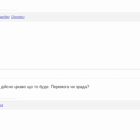
manNet
,
Chemist-i
дійсно цікаво що то буде. Перемога чи зрада?
na