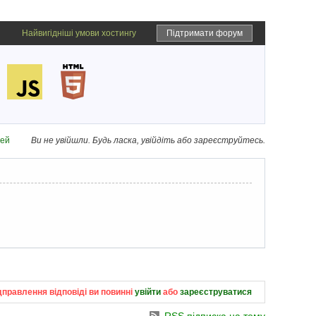
Найвигідніші умови хостингу
Підтримати форум
дей
Ви не увійшли.
Будь ласка, увійдіть або зареєструйтесь.
дправлення відповіді ви повинні
увійти
або
зареєструватися