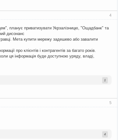
4
цем", планує приватизувати Укрзалізницю, "Ощадбанк" та
вний дисонанс
гравці. Мета купити мережу задешево або завалити
мації про клієнтів і контрагентів за багато років.
 коли ця інформація буде доступною уряду, владі,
1
5
4