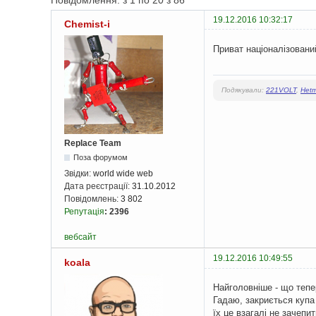
Повідомлення: з 1 по 20 з 86
19.12.2016 10:32:17
Chemist-i
Приват націоналізований
Подякували:
221VOLT
,
Het
Replace Team
Поза форумом
Звідки:
world wide web
Дата реєстрації:
31.10.2012
Повідомлень:
3 802
Репутація
:
2396
вебсайт
19.12.2016 10:49:55
koala
Найголовніше - що тепе
Гадаю, закриється купа
їх це взагалі не зачепит