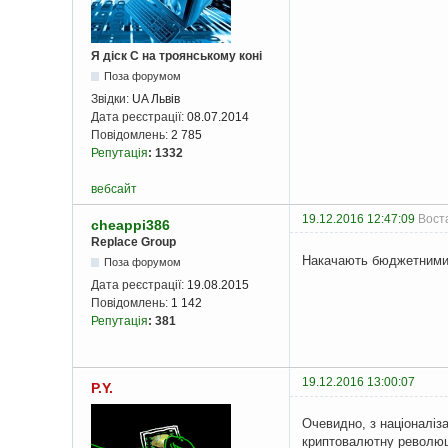
Я діск С на троянському коні
Поза форумом
Звідки:
UA Львів
Дата реєстрації:
08.07.2014
Повідомлень:
2 785
Репутація
:
1332
вебсайт
19.12.2016 12:47:09
Вост
cheappi386
Replace Group
Накачають бюджетними г
Поза форумом
Дата реєстрації:
19.08.2015
Повідомлень:
1 142
Репутація
:
381
19.12.2016 13:00:07
P.Y.
Очевидно, з націоналіза
криптовалютну революці