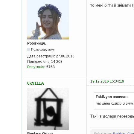
то мені бігти й знімати 
Робітниця.
Поза форумом
Дата реєстрації:
27.06.2013
Повідомлень:
14 203
Репутація
:
5763
19.12.2016 15:34:19
0x9111A
FakiNyan написав:
то мені бігти й знім
Так і в долари перевод
Replace Group
Подякували:
FakiNyan
,
Chem