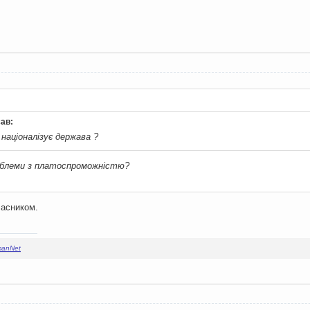
ав:
націоналізує держава ?
роблеми з платоспроможністю?
ласником.
manNet