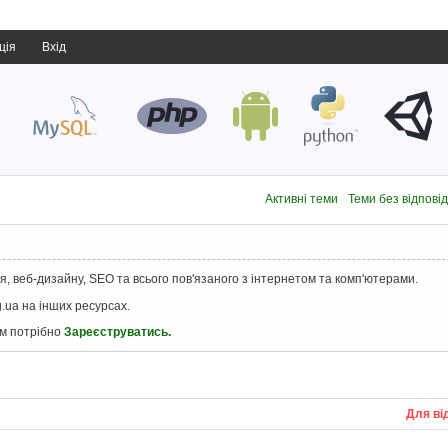
ція
Вхід
Активні теми
Теми без відпові
, веб-дизайну, SEO та всього пов'язаного з інтернетом та комп'ютерами.
.ua на інших ресурсах.
ам потрібно
Зареєструватись
.
Для ві