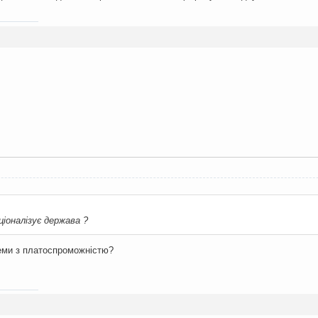
:
ціоналізує держава ?
леми з платоспроможністю?