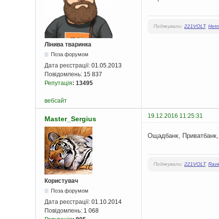
Подякували:
221VOLT
,
Het
Лінива тваринка
Поза форумом
Дата реєстрації:
01.05.2013
Повідомлень:
15 837
Репутація
:
13495
вебсайт
19.12.2016 11:25:31
Master_Sergius
Ощадбанк, Приватбанк, 
Подякували:
221VOLT
,
Ravi
Користувач
Поза форумом
Дата реєстрації:
01.10.2014
Повідомлень:
1 068