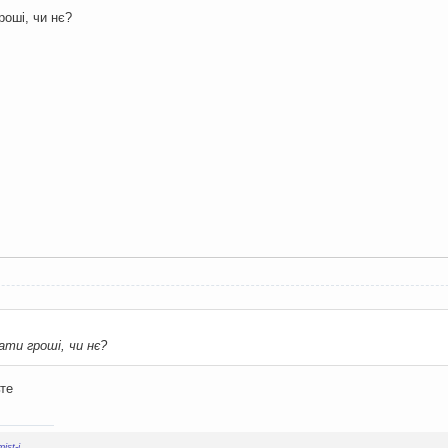
гроші, чи нє?
ати гроші, чи нє?
ьте
ist-i