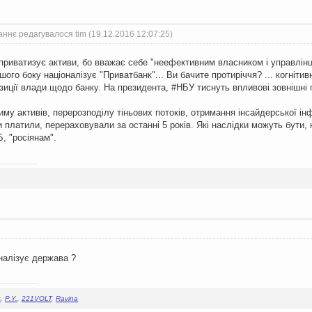
ннє редагувалося tim (19.12.2016 12:07:25)
приватизує активи, бо вважає себе "неефективним власником і управлін
ншого боку націоналізує "Приватбанк"... Ви бачите протиріччя? ... когніти
иції влади щодо банку. На президента, #НБУ тиснуть впливові зовнішні 
му активів, перерозподілу тіньових потоків, отримання інсайдерської інфор
и платили, перераховували за останні 5 років. Які наслідки можуть бути,
, "росіянам".
налізує держава ?
s
,
P.Y.
,
221VOLT
,
Ravina