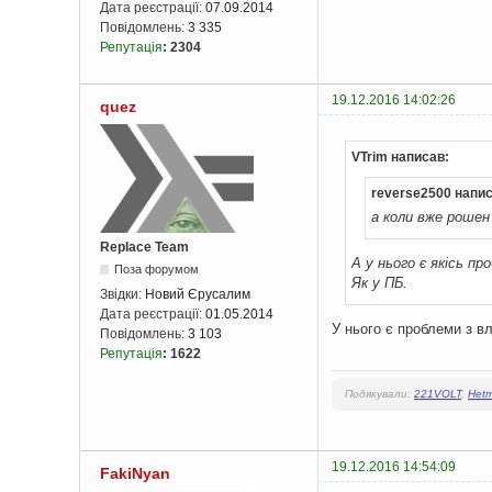
Дата реєстрації:
07.09.2014
Повідомлень:
3 335
Репутація
:
2304
19.12.2016 14:02:26
quez
VTrim написав:
reverse2500 напис
а коли вже рошен 
Replace Team
А у нього є якісь п
Поза форумом
Як у ПБ.
Звідки:
Новий Єрусалим
Дата реєстрації:
01.05.2014
У нього є проблеми з в
Повідомлень:
3 103
Репутація
:
1622
Подякували:
221VOLT
,
Het
19.12.2016 14:54:09
FakiNyan