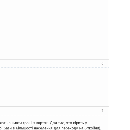
6
7
ть знімати гроші з карток. Для тих, хто вірить у
ї бази в більшості населення для переходу на біткойни).