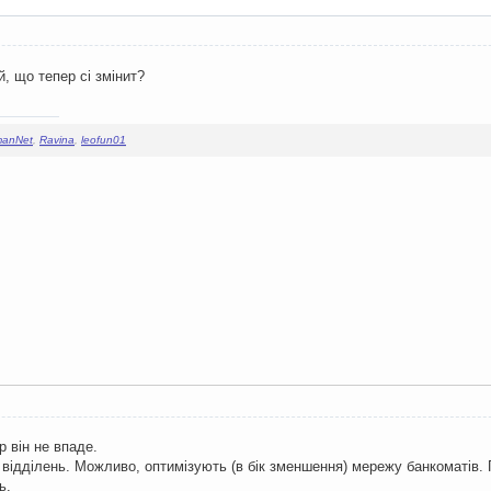
, що тепер сі змінит?
manNet
,
Ravina
,
leofun01
р він не впаде.
 відділень. Можливо, оптимізують (в бік зменшення) мережу банкоматів. 
ь.