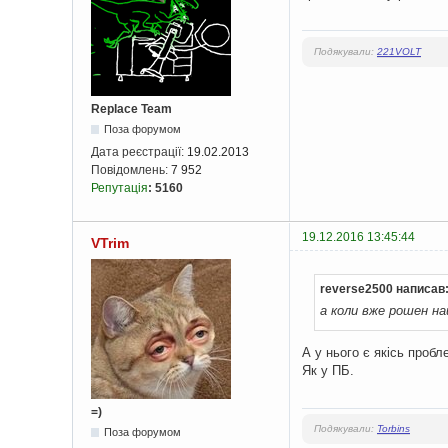
Подякували:
221VOLT
Replace Team
Поза форумом
Дата реєстрації:
19.02.2013
Повідомлень:
7 952
Репутація
:
5160
19.12.2016 13:45:44
VTrim
reverse2500 написав
а коли вже рошен на
А у нього є якісь проб
Як у ПБ.
=)
Подякували:
Torbins
Поза форумом