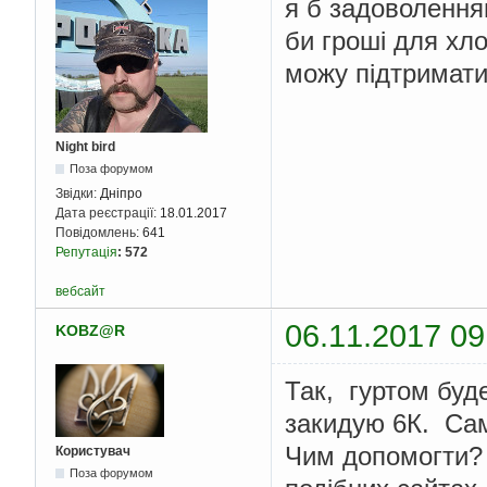
я б задоволення
би гроші для хло
можу підтримат
Night bird
Поза форумом
Звідки:
Дніпро
Дата реєстрації:
18.01.2017
Повідомлень:
641
Репутація
:
572
вебсайт
06.11.2017 09
KOBZ@R
Так, гуртом буде
закидую 6К. Сам
Чим допомогти? 
Користувач
Поза форумом