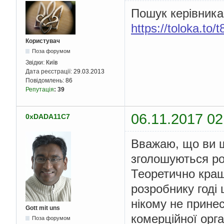
Пошук керівника
https://toloka.to
Користувач
Поза форумом
Звідки:
Київ
Дата реєстрації:
29.03.2013
Повідомлень:
86
Репутація
:
39
06.11.2017 02
0xDADA11C7
Вважаю, що ви щ
зголошуються ро
Теоретично кращ
розробнику годі
нікому не принес
Gott mit uns
комерційної орган
Поза форумом