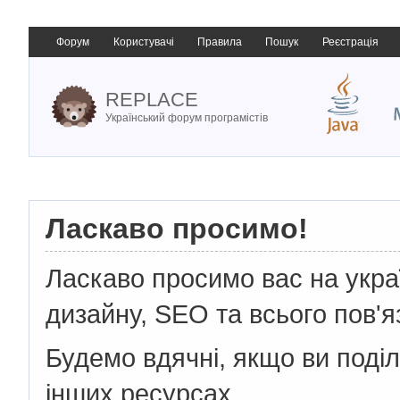
Форум
Користувачі
Правила
Пошук
Реєстрація
REPLACE
Український форум програмістів
Ласкаво просимо!
Ласкаво просимо вас на укр
дизайну, SEO та всього пов'я
Будемо вдячні, якщо ви поді
інших ресурсах.