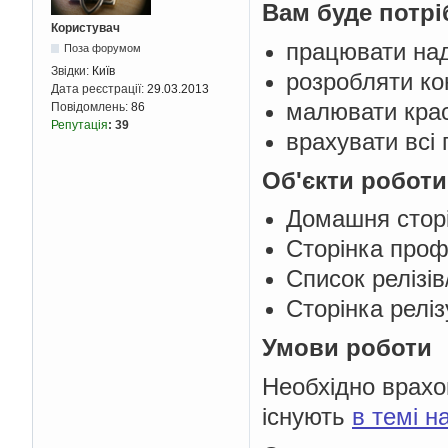
Вам буде потрі
Користувач
працювати над
Поза форумом
Звідки:
Київ
розробляти ко
Дата реєстрації:
29.03.2013
малювати крас
Повідомлень:
86
Репутація
:
39
врахувати всі
Об'єкти роботи
Домашня стор
Сторінка про
Список релізі
Сторінка релі
Умови роботи
Необхідно врах
існують
в темі на