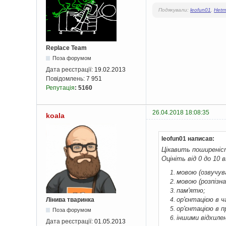
Подякували:
leofun01
,
Hetm
Replace Team
Поза форумом
Дата реєстрації:
19.02.2013
Повідомлень:
7 951
Репутація
:
5160
26.04.2018 18:08:35
koala
leofun01 написав:
Цікавить поширеніст
Оцініть від 0 до 10 в
мовою (озвучув
мовою (розпізна
пам'ятю;
ор'єнтацією в ча
Лінива тваринка
ор'єнтацією в п
Поза форумом
іншими відхиле
Дата реєстрації:
01.05.2013