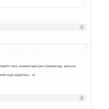
1
7
ам'яті якісь елементарні речі (наприклад: шкільна
кій події відбулись - ні.
2