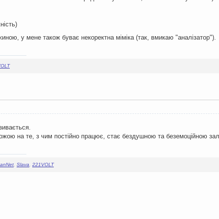
ність)
иною, у мене також буває некоректна міміка (так, вмикаю "аналізатор").
VOLT
зивається.
жою на те, з чим постійно працює, стає бездушною та беземоційною заліз
anNet
,
Slava
,
221VOLT