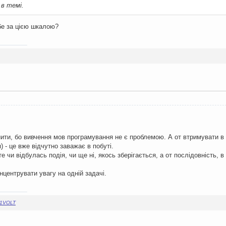
 в темі.
ебе за цією шкалою?
нити, бо вивчення мов програмування не є проблемою. А от втримувати в п
 - це вже відчутно заважає в побуті.
е чи відбулась подія, чи ще ні, якось зберігається, а от послідовність, в я
онцентрувати увагу на одній задачі.
1VOLT