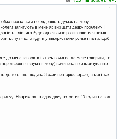
RSS підписка на тему
1
пробах перекласти послідовність думок на мову
 колеги запитують в мене як вирішити деяку проблему і
довність слів, яка буде однозначно розпізнаватися всіма
ритм, тут часто йдуть у використання ручка і папір, щоб
же до мене говорити і хтось починає до мене говорити, то
за перетворення звуків в мову) вимкнена по замовчуванню.
дить до того, що людина 3 рази повторює фразу, а мені так
горитму. Наприклад: в одну добу потратив 10 годин на код