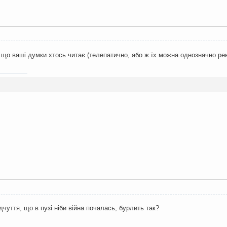
 що ваші думки хтось читає (телепатично, або ж їх можна однозначно реко
ідчуття, що в пузі ніби війна почалась, бурлить так?