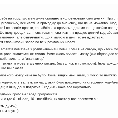
себе на тому, що мені дуже
складно висловлювати
свої
думки
. При с
 українську) все частіше приходжу до висновку, що це не можливо. Іноді
е і не зовсім просте, то найбільша проблема для мене - це знайти послі
Ще іноді доводиться пояснювати новачкам, як працює деякий код або алго
ставлення, але
озвучувати
, що я малюю в цей час
не вдається
.
я словниковий запас по всіх розмовних мовах.
 ефектів пов'язана з розпізнаванням мови. Коли я не очікую, що хтось мо
не розпізнаються як слова
. Наче якась область мозку (яка відповідає 
себе включати "аналізатор".
пізнавати мову в шумних місцях
(на вулиці, в транспорті). Іноді дохо
, що він сказав.
ловного мозку наче не було. Хоча, звідки мені знати, з моєю то пам'ятю.
и корелюють з кількістю часу, який було потрачено на створення коду/ал
ей; в іншу добу потратив 2 години - наче все нормально.
одібних проблем серед програмістів.
чно (де 0 - ніколи, 10 - постійно), як часто у вас проблеми з :
ям думок);
ням звуків);