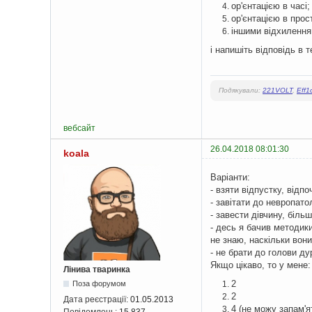
ор'єнтацією в часі;
ор'єнтацією в прост
іншими відхилення
і напишіть відповідь в т
Подякували:
221VOLT
,
Eff1
вебсайт
26.04.2018 08:01:30
koala
Варіанти:
- взяти відпустку, відп
- завітати до невропато
- завести дівчину, біль
- десь я бачив методик
не знаю, наскільки вони
- не брати до голови ду
Якщо цікаво, то у мене:
Лінива тваринка
2
Поза форумом
2
Дата реєстрації:
01.05.2013
4 (не можу запам'я
Повідомлень:
15 837