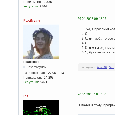
Повідомлень:
3 335
Репутація
:
2304
26.04.2018 09:42:13
FakiNyan
3-4, з просоння ко
0
0, як треба то все
0
0, я ж на одному м
5, бува не можу за
Робітниця.
Поза форумом
Подякували:
leofun01
,
/KIT\
Дата реєстрації:
27.06.2013
Повідомлень:
14 203
Репутація
:
5763
26.04.2018 18:07:51
P.Y.
Питання в тому, програ