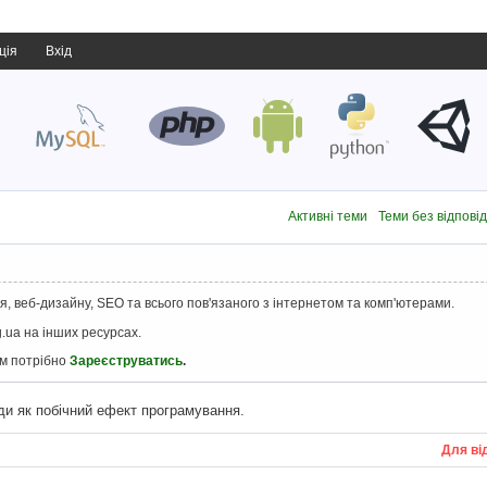
ція
Вхід
Активні теми
Теми без відпові
, веб-дизайну, SEO та всього пов'язаного з інтернетом та комп'ютерами.
.ua на інших ресурсах.
ам потрібно
Зареєструватись
.
ди як побічний ефект програмування.
Для ві