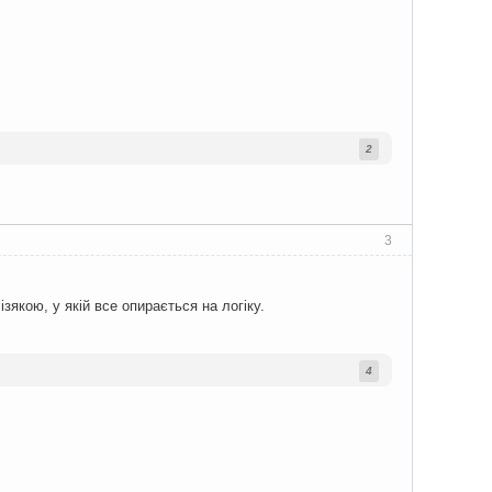
2
3
якою, у якій все опирається на логіку.
4