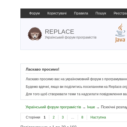
Форум
Користувачі
Правила
Пошук
Реєстра
REPLACE
Український форум програмістів
Ласкаво просимо!
Ласкаво просимо вас на україномовний форум з програмування
Будемо вдячні, якщо ви поділитись посиланням на Replace.org
Для того щоб створювати теми та надсилати повідомлення в
Український форум програмістів
→
Інше
→
Психічні розла
Сторінки
1
2
3
…
8
Наступна