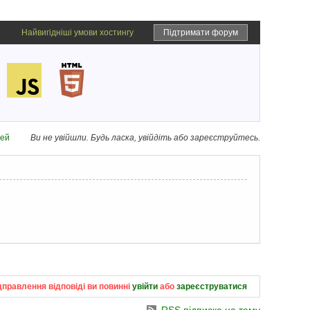
Найвигідніші умови хостингу
Підтримати форум
дей
Ви не увійшли.
Будь ласка, увійдіть або зареєструйтесь.
дправлення відповіді ви повинні
увійти
або
зареєструватися