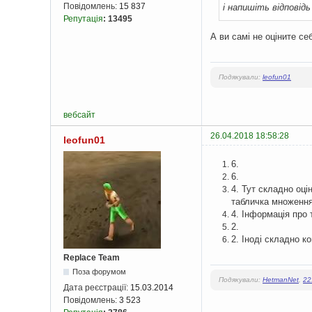
Повідомлень:
15 837
і напишіть відповідь
Репутація
:
13495
А ви самі не оціните с
Подякували:
leofun01
вебсайт
26.04.2018 18:58:28
leofun01
6.
6.
4. Тут складно оці
табличка множення)
4. Інформація про т
2.
2. Іноді складно к
Replace Team
Поза форумом
Подякували:
HetmanNet
,
22
Дата реєстрації:
15.03.2014
Повідомлень:
3 523