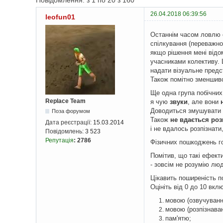
Повідомлення: з 1 по 20 з 160
26.04.2018 06:39:56
leofun01
Останнім часом ловлю 
спілкування (переважно
якщо рішення мені відом
учасниками колективу. 
надати візуальне пред
Також помітно зменшивс
Ще одна група побічних
Replace Team
я чую
звуки
, але вони
Доводиться змушувати 
Поза форумом
Також
не вдається роз
Дата реєстрації:
15.03.2014
і не вдалось розпізнати
Повідомлень:
3 523
Репутація
:
2786
Фізичних пошкоджень го
Помітив, що такі ефект
- зовсім не розумію люд
Цікавить поширеність п
Оцініть від 0 до 10 вклю
мовою (озвучуванн
мовою (розпізнаван
пам'ятю;