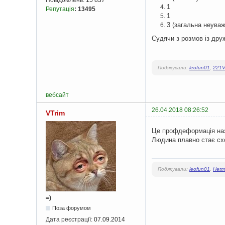
1
Репутація
:
13495
1
3 (загальна неуваж
Судячи з розмов із друж
Подякували:
leofun01
,
221
вебсайт
26.04.2018 08:26:52
VTrim
Це профдеформація на
Людина плавно стає схо
Подякували:
leofun01
,
Hetm
=)
Поза форумом
Дата реєстрації:
07.09.2014