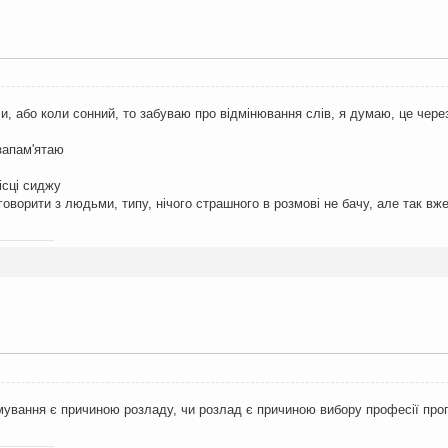
ли, або коли сонний, то забуваю про відмінювання слів, я думаю, це через
 запам'ятаю
ісці сиджу
говорити з людьми, типу, нічого страшного в розмові не бачу, але так вж
мування є причиною розладу, чи розлад є причиною вибору професії пр