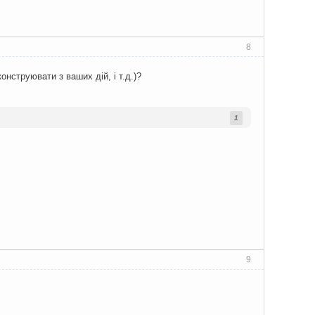
8
нструювати з ваших дій, і т.д.)?
1
9