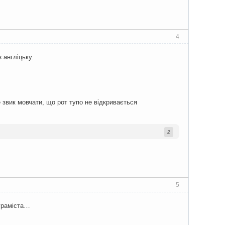
4
 англіцьку.
е звик мовчати, що рот тупо не відкривається
2
5
ограміста…