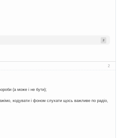
3
2
ороби (а може і не бути);
кажімо, кодувати і фоном слухати щось важливе по радіо,