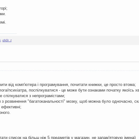
орі;
ми.
емі.
c
,
ch0r_t
очити від комп'ютера і програмування, почитати книжки, це просто втома;
лога/психіатра, поспілкуватися - це може бути ознаками початку якоїсь хв
ше спілкуватися з непрограмістами;
и з розвинення "багатоканальності" мозку, щоб можна було одночасно, с
 ефективні;
рного.
тати список на більш ніж 5 предметів у магазин, не запам'ятовую імена)