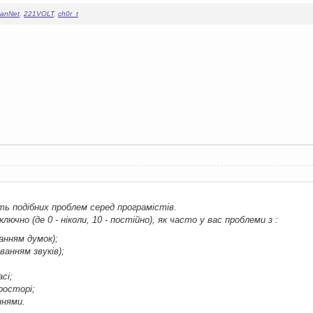
anNet
,
221VOLT
,
ch0r_t
ь подібних проблем серед програмістів.
ключно (де 0 - ніколи, 10 - постійно), як часто у вас проблеми з :
анням думок);
ванням звуків);
сі;
росторі;
ннями.