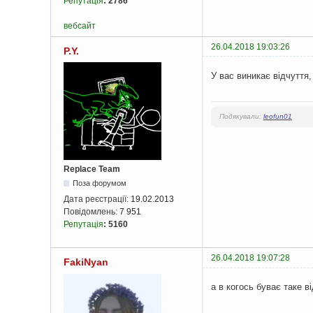
Репутація
:
2786
вебсайт
26.04.2018 19:03:26
P.Y.
У вас виникає відчуття,
Подякували:
leofun01
Replace Team
Поза форумом
Дата реєстрації:
19.02.2013
Повідомлень:
7 951
Репутація
:
5160
26.04.2018 19:07:28
FakiNyan
а в когось буває таке в