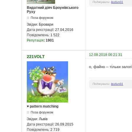
Подякували:
leofun01
Видатний діяч Броунівського
Руху
Поза форумом
Звідки:
Бровари
Дата реєстрації:
27.04.2016
Повідомлень:
1 522
Репутація
:
1901
12.08.2018 06:21:31
221VOLT
о, файно -- тільки зало
Подякували:
leofun01
♥ pattern matching
Поза форумом
Звідки:
Львів
Дата реєстрації:
26.09.2015
Повідомлень:
2 719