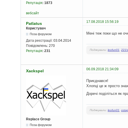
Репутація
:
1873
вебсайт
17.08.2018 15:56:19
Patlatus
Користувач
Мені теж поки що не оч
Поза форумом
Дата реєстрації:
03.04.2014
Повідомлень:
270
Подякували:
leofun01
,
221
Репутація
:
231
06.09.2018 21:34:09
Xackspel
Приєднався!
Хлопці це ж просто зна
Доречі поділіться як пр
Подякували:
leofun01
,
osta
Replace Group
Поза форумом