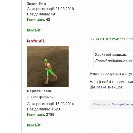
Звідки:
Київ
Дата реєстрації:
31.08.2018
Повідомлень:
49
Репутація
:
42
вебсайт
06.09.2018 23:54:27
Воста
leofun01
Xackspel написав:
Доречі поділіться я
Якщо звернутися до гу
На оф.сайті є нормаль
Ще
отаке
знайшов.
Replace Team
Поза форумом
Дата реєстрації:
15.03.2014
Подякували:
Xackspel
,
ost
Повідомлень:
3 523
Репутація
:
2786
вебсайт