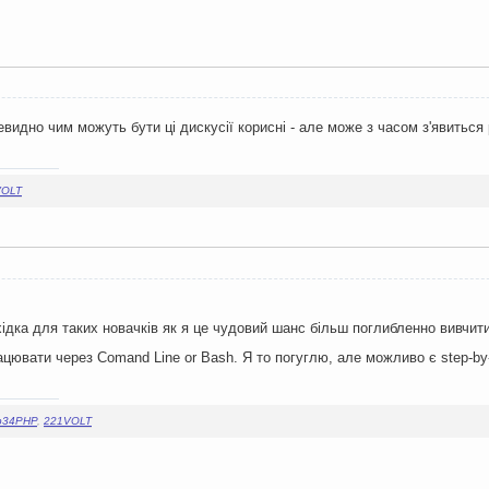
евидно чим можуть бути ці дискусії корисні - але може з часом з'явиться
VOLT
хідка для таких новачків як я це чудовий шанс більш поглибленно вивчити
ацювати через Comand Line or Bash. Я то погуглю, але можливо є step-by
p34PHP
,
221VOLT