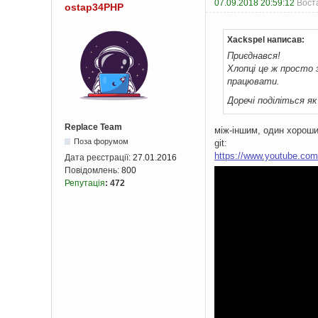
07.09.2018 20:59:12
Вост
ostap34PHP
Xackspel написав:
Приєднався!
Хлопці це ж просто 
працювати.
Доречі поділіться я
Replace Team
між-іншим, один хороший
Поза форумом
git:
https://www.youtube.c
Дата реєстрації:
27.01.2016
Повідомлень:
800
Репутація
:
472