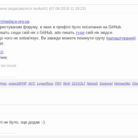
ннє редагувалося leofun01 (07.08.2018 11:28:25)
m/replace-org-ua
.
ристувачам форуму, в яких в профілі було посилання на GitHub.
шіть сюди свій нік з GitHub, або пишіть
туди
свій нік звідси.
до чого не зобов'язує. Ви завжди можете покинути групу (
налаштування
).
б :
ії
;
iew;
на issue.
iNyan
,
ostap34PHP
,
/KIT\
,
LoganRoss
,
PRY
,
ReAl
,
221VOLT
,
NaharD
,
Xackspel
,
HetmanNet
,
Chem
і не було, оце додав :-)