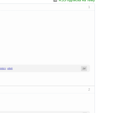
RSS підписка на тему
1
ist-i
,
vitek
14
2