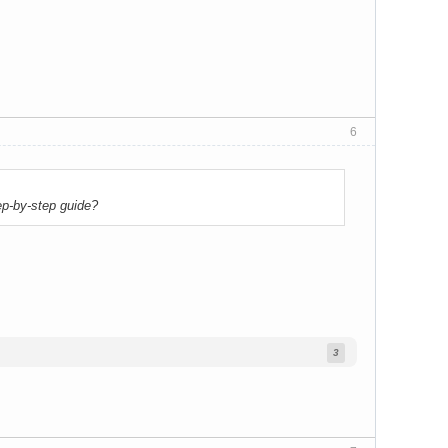
6
p-by-step guide?
3