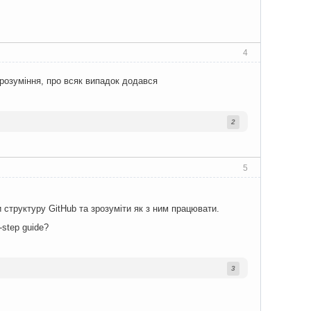
4
 розуміння, про всяк випадок додався
2
5
 структуру GitHub та зрозуміти як з ним працювати.
-step guide?
3