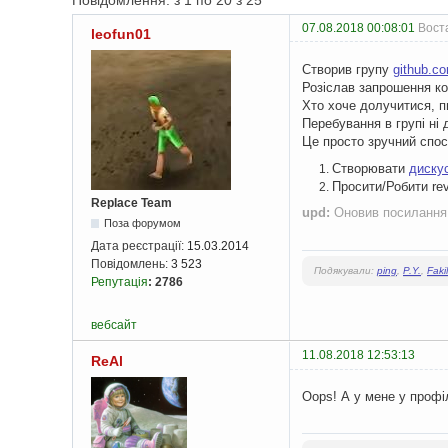
Повідомлення: з 1 по 20 з 25
07.08.2018 00:08:01
Воста
leofun01
Створив групу
github.co
Розіслав запрошення ко
Хто хоче долучитися, пи
Перебування в групі ні 
Це просто зручний спосі
Створювати
дискус
Просити/Робити rev
Replace Team
upd:
Оновив посилання 
Поза форумом
Дата реєстрації:
15.03.2014
Повідомлень:
3 523
Подякували:
ping
,
P.Y.
,
Fak
Репутація
:
2786
вебсайт
11.08.2018 12:53:13
ReAl
Oops! А у мене у профіл