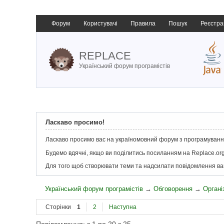
Форум
Користувачі
Правила
Пошук
Реєстра
REPLACE
Український форум програмістів
Ласкаво просимо!
Ласкаво просимо вас на україномовний форум з програмування
Будемо вдячні, якщо ви поділитись посиланням на Replace.org
Для того щоб створювати теми та надсилати повідомлення в
Український форум програмістів
→
Обговорення
→
Органі
Сторінки
1
2
Наступна