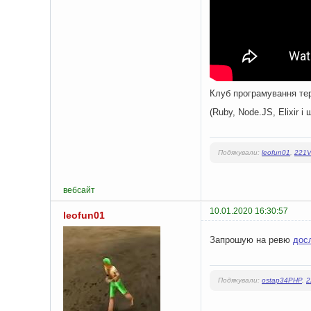
Клуб програмування те
(Ruby, Node.JS, Elixir і
Подякували:
leofun01
,
221
вебсайт
10.01.2020 16:30:57
leofun01
Запрошую на ревю
дос
Подякували:
ostap34PHP
,
2