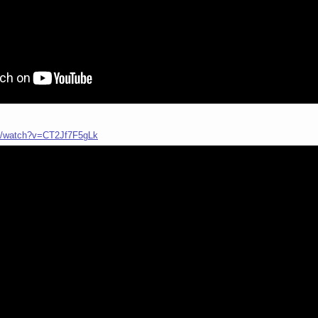
m/watch?v=CT2Jf7F5gLk