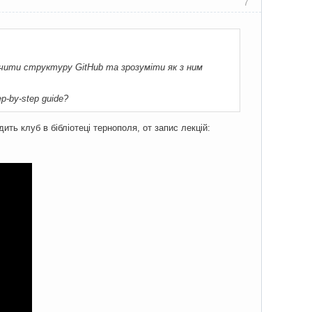
7
ивчити структуру GitHub та зрозуміти як з ним
p-by-step guide?
ть клуб в бібліотеці тернополя, от запис лекцій: