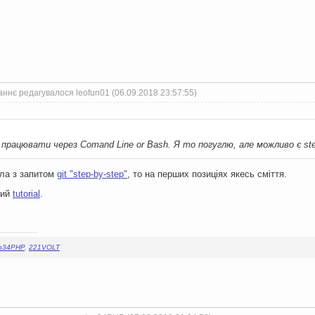
ннє редагувалося leofun01 (06.09.2018 23:57:55)
к працювати через Comand Line or Bash. Я то погуглю, але можливо є ste
гла з запитом
git "step-by-step"
, то на перших позиціях якесь сміття.
ний
tutorial
.
ap34PHP
,
221VOLT