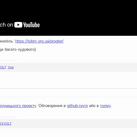
рнопіль:
https://tobm.org.ua/progter/
 ще багато чудового)
VOLT
,
Yola
лідницького проекту
. Обговорення в
github-групі
або в
топіку
.
21VOLT