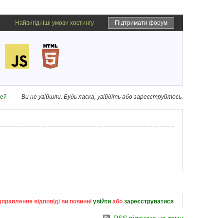
Найвигідніші умови хостингу
Підтримати форум
дей
Ви не увійшли.
Будь ласка, увійдіть або зареєструйтесь.
дправлення відповіді ви повинні
увійти
або
зареєструватися