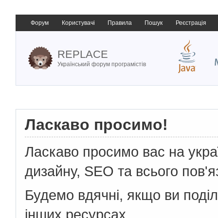
Форум
Користувачі
Правила
Пошук
Реєстрація
REPLACE
Український форум програмістів
Ласкаво просимо!
Ласкаво просимо вас на укр
дизайну, SEO та всього пов'я
Будемо вдячні, якщо ви поді
інших ресурсах.