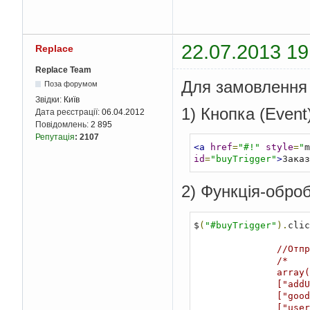
22.07.2013 19
Replace
Replace Team
Для замовлення
Поза форумом
Звідки:
Київ
1) Кнопка (Event
Дата реєстрації:
06.04.2012
Повідомлень:
2 895
Репутація
:
2107
<a
href
=
"#!"
style
=
"
m
id
=
"buyTrigger"
>
Заказ
2) Функція-обро
$
(
"#buyTrigger"
).
clic
//Отпр
/*

               array(7) { 

               ["addUserMessage"]=> string(3) "add" 

               ["good"]=> string(23) "Товар локомотив №2(137)" 

               ["user_name"]=> string(4) "Вася" 
