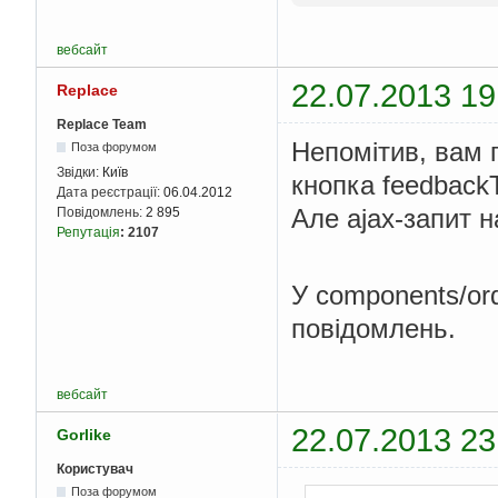
});
}
вебсайт
return
});
22.07.2013 19
Replace
Replace Team
Непомітив, вам п
Поза форумом
Звідки:
Київ
кнопка feedbackT
Дата реєстрації:
06.04.2012
Але ajax-запит 
Повідомлень:
2 895
Репутація
:
2107
У components/or
повідомлень.
вебсайт
22.07.2013 23
Gorlike
Користувач
Поза форумом