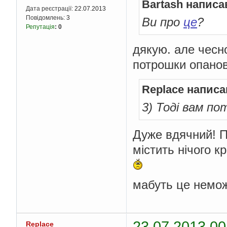
Bartash написа
Дата реєстрації:
22.07.2013
Повідомлень:
3
Ви про
це
?
Репутація
:
0
дякую. але чесн
потрошки опанов
Replace написа
3) Тоді вам по
Дуже вдячний! П
містить нічого к
мабуть це немож
23.07.2013 00
Replace