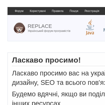
Форум
Користувачі
Правила
Пошук
Реєстрація
REPLACE
Український форум програмістів
Ласкаво просимо!
Ласкаво просимо вас на укр
дизайну, SEO та всього пов'я
Будемо вдячні, якщо ви поді
інших ресурсах.