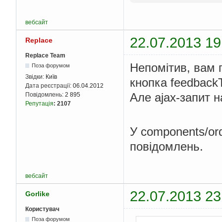
});
}
вебсайт
return
});
22.07.2013 19
Replace
Replace Team
Непомітив, вам п
Поза форумом
Звідки:
Київ
кнопка feedbackT
Дата реєстрації:
06.04.2012
Але ajax-запит 
Повідомлень:
2 895
Репутація
:
2107
У components/or
повідомлень.
вебсайт
22.07.2013 23
Gorlike
Користувач
Поза форумом