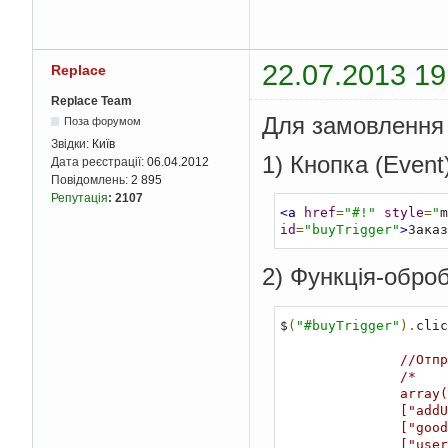
22.07.2013 19
Replace
Replace Team
Для замовлення
Поза форумом
Звідки:
Київ
1) Кнопка (Event
Дата реєстрації:
06.04.2012
Повідомлень:
2 895
Репутація
:
2107
<a
href
=
"#!"
style
=
"
m
id
=
"buyTrigger"
>
Заказ
2) Функція-обро
$
(
"#buyTrigger"
).
clic
//Отпр
/*

               array(7) { 

               ["addUserMessage"]=> string(3) "add" 

               ["good"]=> string(23) "Товар локомотив №2(137)" 

               ["user_name"]=> string(4) "Вася" 
