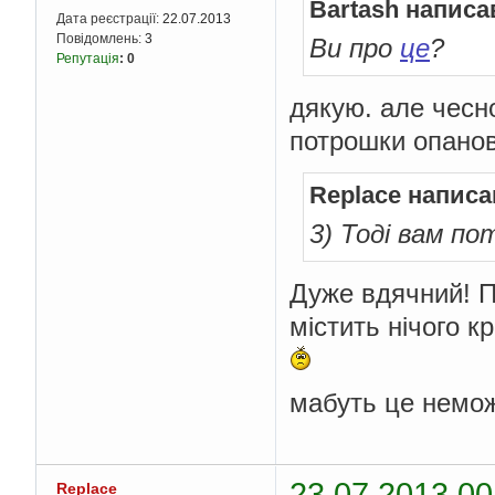
Bartash написа
Дата реєстрації:
22.07.2013
Повідомлень:
3
Ви про
це
?
Репутація
:
0
дякую. але чесн
потрошки опанов
Replace написа
3) Тоді вам по
Дуже вдячний! П
містить нічого к
мабуть це немож
23.07.2013 00
Replace