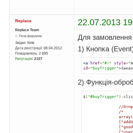
22.07.2013 19
Replace
Replace Team
Для замовлення
Поза форумом
Звідки:
Київ
1) Кнопка (Event
Дата реєстрації:
06.04.2012
Повідомлень:
2 895
Репутація
:
2107
<a
href
=
"#!"
style
=
"
m
id
=
"buyTrigger"
>
Заказ
2) Функція-обро
$
(
"#buyTrigger"
).
clic
//Отпр
/*

               array(7) { 

               ["addUserMessage"]=> string(3) "add" 

               ["good"]=> string(23) "Товар локомотив №2(137)" 

               ["user_name"]=> string(4) "Вася" 
