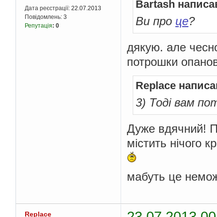
Bartash написа
Дата реєстрації:
22.07.2013
Повідомлень:
3
Ви про
це
?
Репутація
:
0
дякую. але чесн
потрошки опанов
Replace написа
3) Тоді вам по
Дуже вдячний! П
містить нічого к
мабуть це немож
23.07.2013 00
Replace