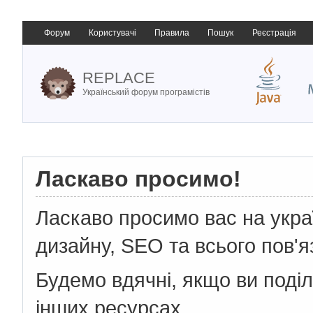
Форум
Користувачі
Правила
Пошук
Реєстрація
REPLACE
Український форум програмістів
Ласкаво просимо!
Ласкаво просимо вас на укр
дизайну, SEO та всього пов'я
Будемо вдячні, якщо ви поді
інших ресурсах.