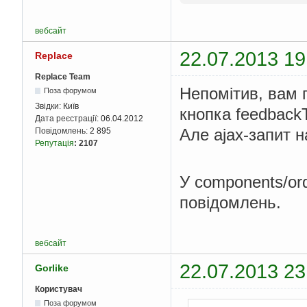
});
}
вебсайт
return
});
22.07.2013 19
Replace
Replace Team
Непомітив, вам п
Поза форумом
Звідки:
Київ
кнопка feedbackT
Дата реєстрації:
06.04.2012
Але ajax-запит 
Повідомлень:
2 895
Репутація
:
2107
У components/or
повідомлень.
вебсайт
22.07.2013 23
Gorlike
Користувач
Поза форумом