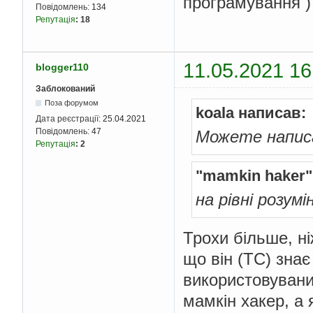
програмування )
Повідомлень:
134
Репутація
:
18
11.05.2021 16
blogger110
Заблокований
Поза форумом
koala написав:
Дата реєстрації:
25.04.2021
Повідомлень:
47
Можете напис
Репутація
:
2
"mamkin haker"
на рівні розум
Трохи більше, ні
що він (ТС) знає
використовуваних
мамкін хакер, а 