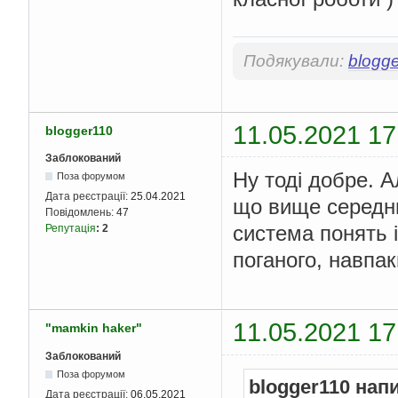
Подякували:
blogg
11.05.2021 17
blogger110
Заблокований
Ну тоді добре. 
Поза форумом
Дата реєстрації:
25.04.2021
що вище середнь
Повідомлень:
47
система понять і
Репутація
:
2
поганого, навпак
11.05.2021 17
"mamkin haker"
Заблокований
Поза форумом
blogger110 нап
Дата реєстрації:
06.05.2021