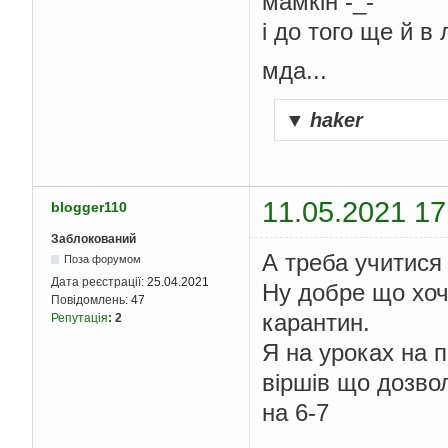
мамкін -_-
і до того ще й в 
мда...
▼
haker
11.05.2021 17
blogger110
Заблокований
А треба учитися
Поза форумом
Дата реєстрації:
25.04.2021
Ну добре що хоч
Повідомлень:
47
карантин.
Репутація
:
2
Я на уроках на п
віршів що дозво
на 6-7