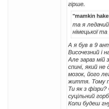
гірше.
"mamkin hake
та я ледачий 
німецької та
А я був в 9 ан
Височезний і н
Але зараз мій 
спині, який не
мозок, його ле
життя. Тому п
Ти як з фізри?
суцільний гор
Коли будеш гн