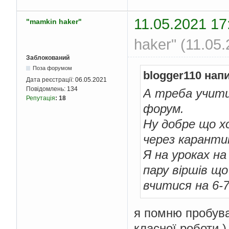
11.05.2021 17
"mamkin haker"
haker" (11.05
Заблокований
Поза форумом
blogger110 нап
Дата реєстрації:
06.05.2021
Повідомлень:
134
А треба учити
Репутація
:
18
форум.
Ну добре що х
через каранти
Я на уроках на
пару віршів щ
вчитися на 6-
я помню пробува
класної роботи )