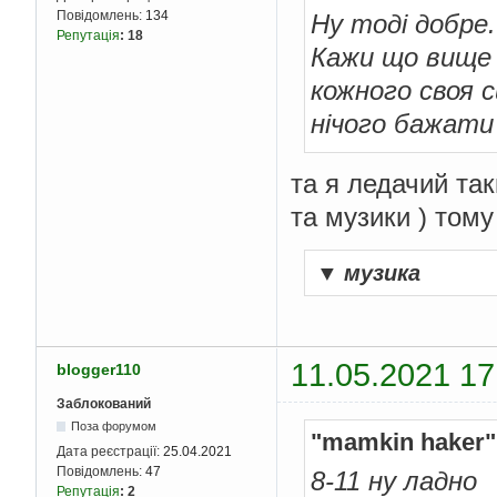
Повідомлень:
134
Ну тоді добре.
Репутація
:
18
Кажи що вище 
кожного своя с
нічого бажати 
та я ледачий та
та музики ) тому
▼
музика
11.05.2021 17
blogger110
Заблокований
Поза форумом
"mamkin haker"
Дата реєстрації:
25.04.2021
Повідомлень:
47
8-11 ну ладно
Репутація
:
2