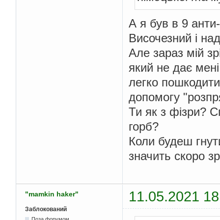
А я був в 9 анти
Височезний і на
Але зараз мій зр
який не дає мені
легко пошкодити 
допомогу "розпр
Ти як з фізри? 
горб?
Коли будеш гнут
значить скоро зр
11.05.2021 18
"mamkin haker"
Заблокований
Поза форумом