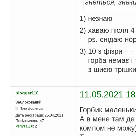
гнеться, знач
1) незнаю
2) хаваю після 4
ps. снідаю норм
3) 10 з фізри -_
горба немає і 
з шиєю трішки н
11.05.2021 18
blogger110
Заблокований
Горбик маленький
Поза форумом
Дата реєстрації:
25.04.2021
А в мене там де 
Повідомлень:
47
компом не можу
Репутація
:
2