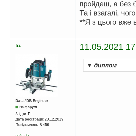
пройдеш, а без 
Та і взагалі, чо
**Я з цього вже 
11.05.2021 17
frz
▼
диплом
Data / DB Engineer
На форумі
Звідки:
PL
Дата реєстрації:
28.12.2019
Повідомлень:
8 459
вебсайт