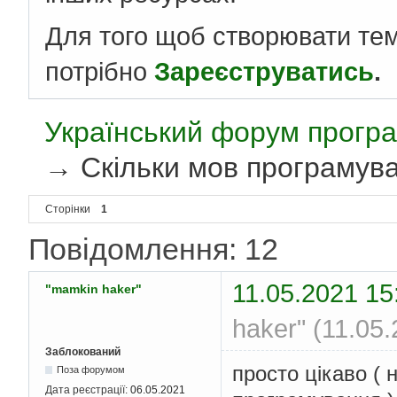
Для того щоб створювати те
потрібно
Зареєструватись
.
Український форум програ
→
Скільки мов програмув
Сторінки
1
Повідомлення: 12
11.05.2021 15
"mamkin haker"
haker" (11.05
Заблокований
просто цікаво ( 
Поза форумом
Дата реєстрації:
06.05.2021