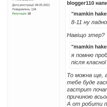
blogger110 нап
Дата реєстрації:
06.05.2021
Повідомлень:
134
"mamkin hake
Репутація
:
18
8-11 ну ладно
Навіщо зтер?
"mamkin hake
я помню проб
після класної
То можна ще, 
тебе буде гас
гастрит почат
причиною всь
А от робити пе