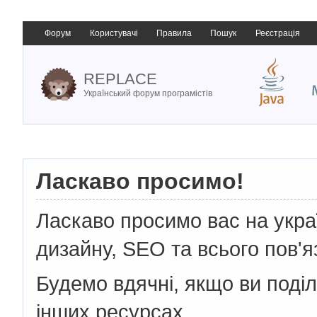
Форум
Користувачі
Правила
Пошук
Реєстрація
REPLACE
Український форум програмістів
Ласкаво просимо!
Ласкаво просимо вас на укр
дизайну, SEO та всього пов'я
Будемо вдячні, якщо ви поді
інших ресурсах.