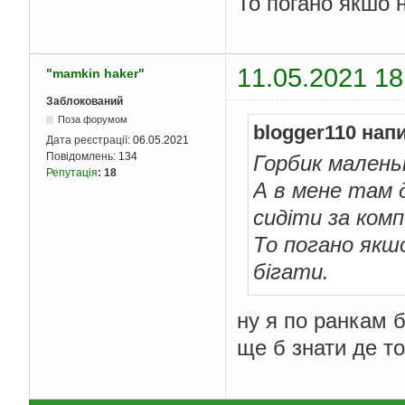
То погано якшо н
11.05.2021 18
"mamkin haker"
Заблокований
Поза форумом
blogger110 нап
Дата реєстрації:
06.05.2021
Повідомлень:
134
Горбик маленьк
Репутація
:
18
А в мене там д
сидіти за ком
То погано якшо
бігати.
ну я по ранкам б
ще б знати де т