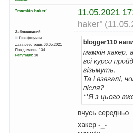
11.05.2021 17
"mamkin haker"
haker" (11.05
Заблокований
Поза форумом
blogger110 нап
Дата реєстрації:
06.05.2021
Повідомлень:
134
мамкін хакер, 
Репутація
:
18
всі курси прой
візьмуть.
Та і взагалі, 
після?
**Я з цього вж
вчусь середньо
хакер -_-