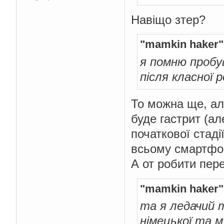
Навіщо зтер?
"mamkin haker"
я помню пробу
після класної 
То можна ще, ал
буде гастрит (а
початкової стад
всьому смартфо
А от робити пере
"mamkin haker"
та я ледачий
німецької та м