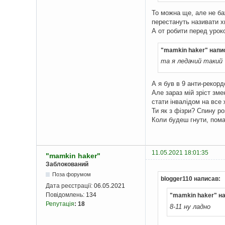
То можна ще, але не ба
перестануть називати 
А от робити перед уроко
"mamkin haker" напи
та я ледачий такий
А я був в 9 анти-рекорд
Але зараз мій зріст зме
стати інвалідом на все
Ти як з фізри? Спину р
Коли будеш гнути, пома
11.05.2021 18:01:35
"mamkin haker"
Заблокований
Поза форумом
blogger110 написав:
Дата реєстрації:
06.05.2021
Повідомлень:
134
"mamkin haker" н
Репутація
:
18
8-11 ну ладно