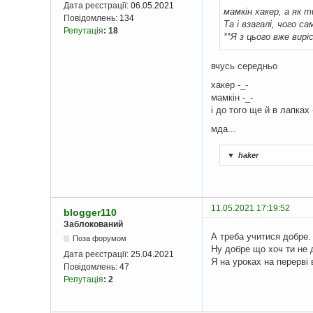
Дата реєстрації:
06.05.2021
мамкін хакер, а як 
Повідомлень:
134
Та і взагалі, чого с
Репутація
:
18
**Я з цього вже вирі
вчусь середньо
хакер -_-
мамкін -_-
і до того ще й в лапках 
мда...
▼
haker
11.05.2021 17:19:52
blogger110
Заблокований
А треба учитися добре.
Поза форумом
Ну добре що хоч ти не 
Дата реєстрації:
25.04.2021
Я на уроках на перерві 
Повідомлень:
47
Репутація
:
2