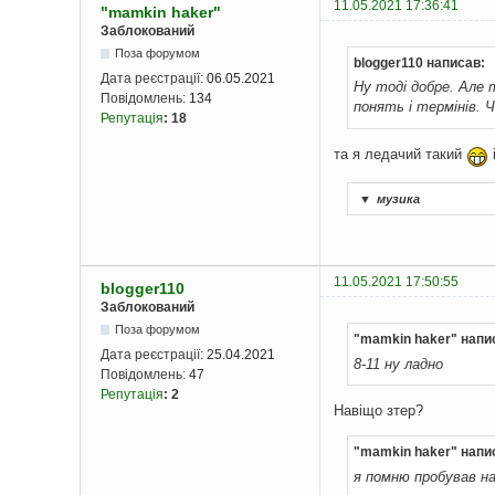
11.05.2021 17:36:41
"mamkin haker"
Заблокований
Поза форумом
blogger110 написав:
Дата реєстрації:
06.05.2021
Ну тоді добре. Але 
Повідомлень:
134
понять і термінів. Ч
Репутація
:
18
та я ледачий такий
▼
музика
11.05.2021 17:50:55
blogger110
Заблокований
Поза форумом
"mamkin haker" напи
Дата реєстрації:
25.04.2021
8-11 ну ладно
Повідомлень:
47
Репутація
:
2
Навіщо зтер?
"mamkin haker" напи
я помню пробував на