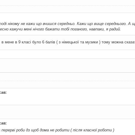
тоді нікому не кажи що вчишся середньо. Кажи що вище середнього. А щ
есно кажучи мені нічого бажати тобі поганого, навпаки, я радий.
і в мене в 9 класі було 6 балів ( з німецької та музики ) тому можна сказ
сав:
сав:
 перерві роби дз щоб дома не робити ( після класної роботи )