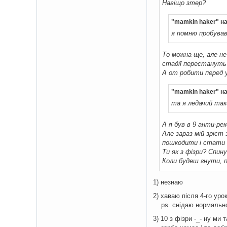
Навіщо зтер?
"mamkin haker" н
я помню пробував 
То можна ще, але н
стадії перестануть
А от робити перед у
"mamkin haker" н
та я ледачий таки
А я був в 9 анти-рек
Але зараз мій зріст 
пошкодити і стати 
Ти як з фізри? Спин
Коли будеш гнути, 
1) незнаю
2) хаваю після 4-го уро
ps. снідаю нормально, 
3) 10 з фізри -_- ну ми 