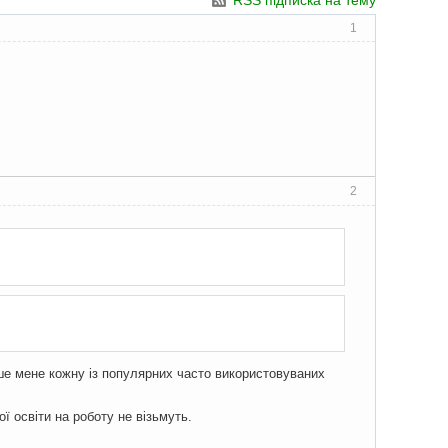
RSS підписка на тему
1
2
ьше мене кожну із популярних часто використовуваних
ої освіти на роботу не візьмуть.