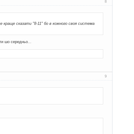
8
е краще сказати "8-11" бо в кожного своя система
ати шо середньо...
9