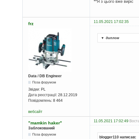
**Я з цього вже виріс
11.05.2021 17:02:35
frz
▼
диплом
Data / DB Engineer
Поза форумом
Звідки:
PL
Дата реєстрації:
28.12.2019
Повідомлень:
8 464
вебсайт
11.05.2021 17:02:49
Воста
"mamkin haker"
Заблокований
Поза форумом
blogger110 написав: