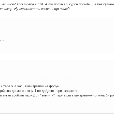
ти вчишся? Тобі треба в КПІ. А то потіи всі курси пройдеш, а без бума
аме хакер. Ну взламаєш ти когось і що після?
с
-_-
 У тебе ж є час, який тратиш на форум.
дойшов до мого стану. І не дайдеш через карантин.
встигав зробити пару ДЗ і "вивчити" пару віршів що дозволяло хоча би ро