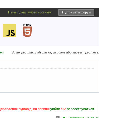
Найвигідніші умови хостингу
Підтримати форум
дей
Ви не увійшли.
Будь ласка, увійдіть або зареєструйтесь.
дправлення відповіді ви повинні
увійти
або
зареєструватися