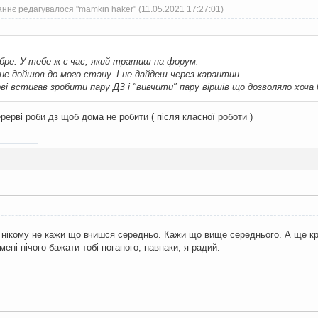
ннє редагувалося "mamkin haker" (11.05.2021 17:27:01)
бре. У тебе ж є час, який тратиш на форум.
не дойшов до мого стану. І не дайдеш через карантин.
рві встигав зробити пару ДЗ і "вивчити" пару віршів що дозволяло хоча
рерві роби дз щоб дома не робити ( після класної роботи )
і нікому не кажи що вчишся середньо. Кажи що вище середнього. А ще кра
мені нічого бажати тобі поганого, навпаки, я радий.