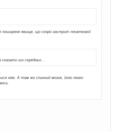
ке поширене явище, що скоро гастрит початкової
на сказати шо середньо...
.
тися ніяк. А там же спинний мозок, його легко
аюсь.