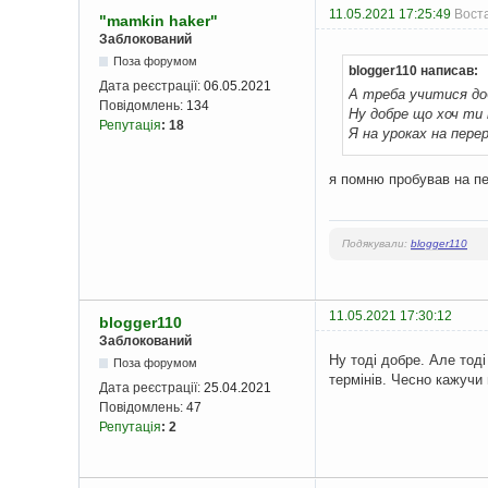
11.05.2021 17:25:49
Воста
"mamkin haker"
Заблокований
Поза форумом
blogger110 написав:
Дата реєстрації:
06.05.2021
А треба учитися до
Повідомлень:
134
Ну добре що хоч ти 
Репутація
:
18
Я на уроках на пере
я помню пробував на пе
Подякували:
blogger110
11.05.2021 17:30:12
blogger110
Заблокований
Ну тоді добре. Але тод
Поза форумом
термінів. Чесно кажучи 
Дата реєстрації:
25.04.2021
Повідомлень:
47
Репутація
:
2