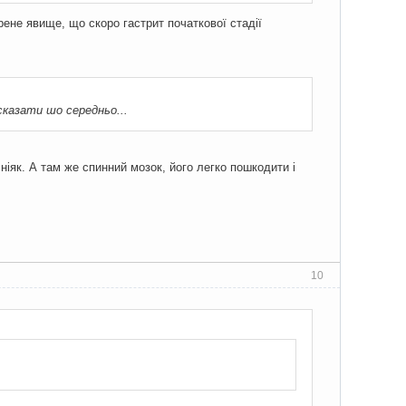
рене явище, що скоро гастрит початкової стадії
 сказати шо середньо...
 ніяк. А там же спинний мозок, його легко пошкодити і
10