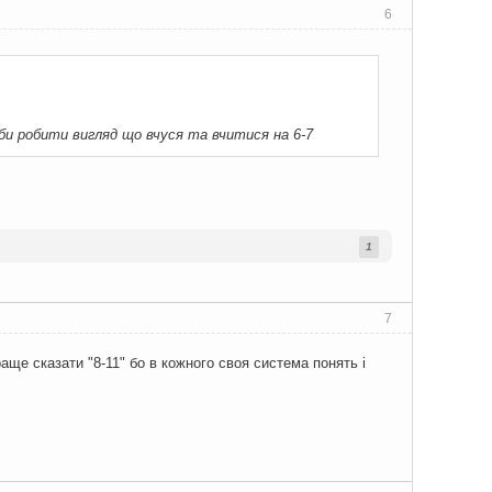
6
 би робити вигляд що вчуся та вчитися на 6-7
1
7
ще сказати "8-11" бо в кожного своя система понять і