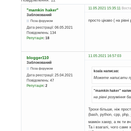
Повідомлення: 12
11.05.2021 15:35:11
Воста
"mamkin haker"
Заблокований
просто цікаво ( на рівн
Поза форумом
Дата реєстрації:
06.05.2021
Повідомлень:
134
Репутація
:
18
11.05.2021 16:57:03
blogger110
Заблокований
Поза форумом
koala написав:
Дата реєстрації:
25.04.2021
Можете написати п
Повідомлень:
47
Репутація
:
2
"mamkin haker" напи
на рівні розуміння б
Трохи більше, ніж прос
(bash, python, cpp, php,
мамкін хакер, а як ти в
Та і взагалі, чого саме