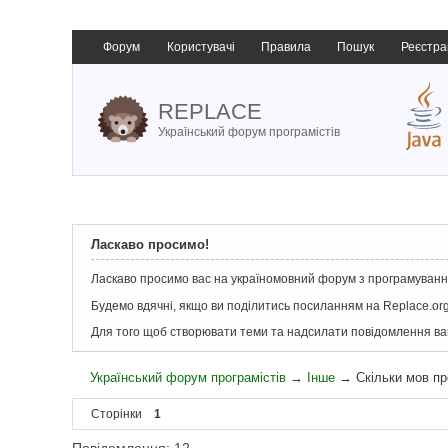
Форум
Користувачі
Правила
Пошук
Реєстра
REPLACE
Український форум програмістів
Ласкаво просимо!
Ласкаво просимо вас на україномовний форум з програмування
Будемо вдячні, якщо ви поділитись посиланням на Replace.org
Для того щоб створювати теми та надсилати повідомлення в
Український форум програмістів
→
Інше
→
Скільки мов п
Сторінки
1