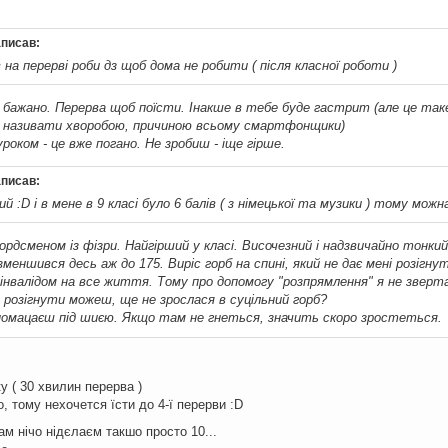
аписав:
на перерві роби дз щоб дома не робити ( після класної роботи )
е бажано. Перерва щоб поїсти. Інакше в тебе буде гастрит (але це та
 називати хворобою, причиною всьому смартфонщики)
роком - це вже погано. Не зробиш - іще гірше.
аписав:
й :D і в мене в 9 класі було 6 балів ( з німецької та музики ) тому мож
ордсменом із фізри. Найгірший у класі. Височезний і надзвичайно тонкий
зменшився десь аж до 175. Виріс горб на спині, який не дає мені розігну
інвалідом на все життя. Тому про допомогу "розпрямлення" я не зверт
у розігнути можеш, ще не зрослася в суцільний горб?
помацаєш під шиєю. Якщо там не гнеться, значить скоро зростеться.
ку ( 30 хвилин перерва )
тому нехочется їсти до 4-ї перерви :D
там нічо нідєлаєм такшо просто 10...