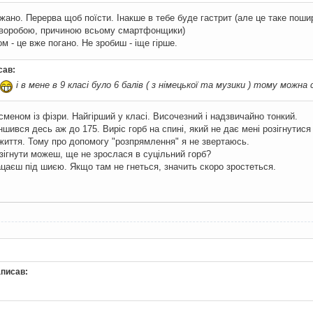
жано. Перерва щоб поїсти. Інакше в тебе буде гастрит (але це таке поши
хворобою, причиною всьому смартфонщики)
м - це вже погано. Не зробиш - іще гірше.
сав:
і в мене в 9 класі було 6 балів ( з німецької та музики ) тому можна
сменом із фізри. Найгірший у класі. Височезний і надзвичайно тонкий.
ншився десь аж до 175. Виріс горб на спині, який не дає мені розігнутися
 життя. Тому про допомогу "розпрямлення" я не звертаюсь.
озігнути можеш, ще не зрослася в суцільний горб?
цаєш під шиєю. Якщо там не гнеться, значить скоро зростеться.
аписав: