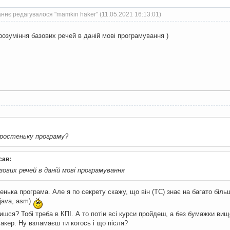
ннє редагувалося "mamkin haker" (11.05.2021 16:13:01)
і розуміння базових речей в даній мові програмування )
ростеньку програму?
сав:
азових речей в даній мові програмування
тенька програма. Але я по секрету скажу, що він (ТС) знає на багато біл
 java, asm)
чишся? Тобі треба в КПІ. А то потіи всі курси пройдеш, а без бумажки вищ
 хакер. Ну взламаєш ти когось і що після?